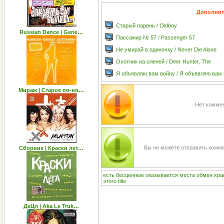
Дополнит
Старый парень / Oldboy
Russian Dance | Gene…
Пассажир № 57 / Passenger 57
Не умирай в одиночку / Never Die Alone
Охотник на оленей / Deer Hunter, The
Я объявляю вам войну / Я объявляю вам
Мираж | Старое по-но…
Нет коммен
Вы не можете отправить комм
Сборник | Краски лет…
есть
бесценные
оказывается
места
обмен
хра
этого
title
ДеЦл | Aka Le Truk…