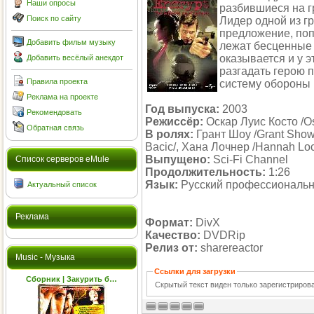
Наши опросы
разбившиеся на г
Поиск по сайту
Лидер одной из г
предложение, поп
Добавить фильм музыку
лежат бесценные 
оказывается и у э
Добавить весёлый анекдот
разгадать герою 
Правила проекта
систему обороны к
Реклама на проекте
Год выпуска:
2003
Рекомендовать
Режиссёр:
Оскар Луис Косто /Os
Обратная связь
В ролях:
Грант Шоу /Grant Show/
Bacic/, Хана Лочнер /Hannah Lo
Выпущено:
Sci-Fi Channel
Cписок серверов eMule
Продолжительность:
1:26
Язык:
Русский профессиональ
Актуальный список
Реклама
Формат:
DivX
Качество:
DVDRip
Релиз от:
sharereactor
Music - Музыка
Ссылки для загрузки
Сборник | Закурить б…
Скрытый текст виден только зарегистриро