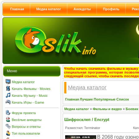
Главная
Медиа каталог
Анекдоты
Профиль
Рек
Чтобы начать скачивать фильмы и музыку с
Меню
специальная программа, которая позволя
следующей ссылке, чтобы скачать после
Медиа каталог
Медиа каталог
Качать Фильмы - Movies
Качать Музыку - Music
Главная
Лучшие
Популярные
Список
Качать Игры - Game
Медиа каталог
»
Фильмы и видео
»
Боевик
Форум проекта
Шифросклеп / Encrypt
Весёлые анекдоты
Вопросы и ответы
Разместил: Terminator
Кат
Топ пользователи
В 2068 году озон