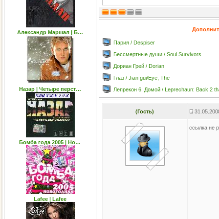
Дополнит
Александр Маршал | Б…
Пария / Despiser
Бессмертные души / Soul Survivors
Дориан Грей / Dorian
Глаз / Jian gui/Eye, The
Назар | Четыре перст…
Лепрекон 6: Домой / Leprechaun: Back 2 t
(Гость)
31.05.200
ссылка не 
Бомба года 2005 | Но…
Lafee | Lafee