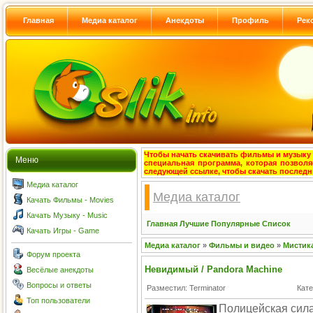
Главная
Медиа каталог
Анекдоты
Профиль
Рек
Чтобы начать скачивать фильмы и музыку с
Меню
специальная программа, которая позволя
следующей ссылке, чтобы скачать после
Медиа каталог
Медиа каталог
Качать Фильмы - Movies
Качать Музыку - Music
Главная
Лучшие
Популярные
Список
Качать Игры - Game
Медиа каталог
»
Фильмы и видео
»
Мистик
Форум проекта
Невидимый / Pandora Machine
Весёлые анекдоты
Вопросы и ответы
Разместил: Terminator
Кате
Топ пользователи
Полицейская сила