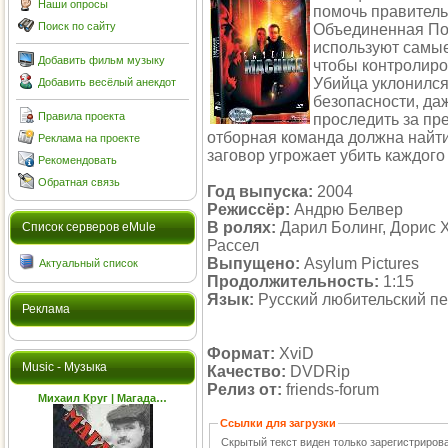
Наши опросы
помочь правитель
Поиск по сайту
Объединенная По
используют самые
Добавить фильм музыку
чтобы контролиров
Убийца уклонился 
Добавить весёлый анекдот
безопасности, да
Правила проекта
проследить за пр
отборная команда должна найт
Реклама на проекте
заговор угрожает убить каждого 
Рекомендовать
Обратная связь
Год выпуска:
2004
Режиссёр:
Андрю Белвер
В ролях:
Дарил Болинг, Дорис 
Cписок серверов eMule
Рассел
Выпущено:
Asylum Pictures
Актуальный список
Продолжительность:
1:15
Язык:
Русский любительский п
Реклама
Формат:
XviD
Music - Музыка
Качество:
DVDRip
Релиз от:
friends-forum
Михаил Круг | Магада…
Ссылки для загрузки
Скрытый текст виден только зарегистриро