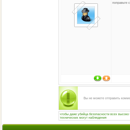
поправьте 
Вы не можете отправить комм
чтобы
даже
убийца
безопасности
всех
высоко
технических
могут
наблюдения