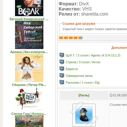
Формат:
DivX
Качество:
VHS
Релиз от:
sharelita.com
Евгений Кемеровский …
Ссылки для загрузки
Скрытый текст виден только зарегистриро
Дополнит
Ариана | Без компром…
Щ.И.Т. / 2 сезон / Agents of S.H.I.E.L.D.
Стрела / 3 сезон / Arrow
Бариста
Офицерские жены
Раскопки / 1 сезон / Dig
Сборник | Питер FM…
(Гость)
01.08.200
Ссылки не
Сектор Газа | Колхоз…