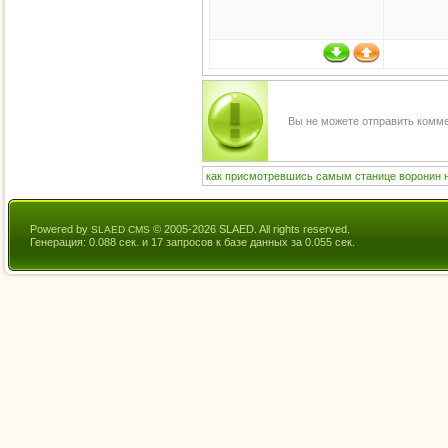
Вы не можете отправить комм
как
присмотревшись
самым
станице
воронин
Powered by
© 2005-2026 SLAED. All rights reserved.
SLAED CMS
Генерация: 0.088 сек. и 17 запросов к базе данных за 0.055 сек.