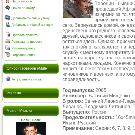
Наши опросы
Воронин - бывши
Поиск по сайту
прошедший Афгани
из армии за то, ч
Добавить фильм музыку
армейских генера
сего. Вернувшись домой, он едв
Добавить весёлый анекдот
единственного родного человека
Правила проекта
друзей, одноклассников и свою
остаться здесь. Однако, присмо
Реклама на проекте
так спокойно, как кажется на п
Рекомендовать
службу к местному авторитету
Обратная связь
встает на дороге у тех, кто наж
наркотиками, людьми. Конечно ж
мириться с жестоким беспреде
Cписок серверов eMule
чиновников и военных, а потому
справедливость.
Актуальный список
Год выпуска:
2005
Реклама
Режиссёр:
Василий Мищенко
В ролях:
Евгений Леонов-Глады
Ливанов, Владимир Литвинов, 
Music - Музыка
Выпущено:
Россия
Продолжительность:
16x45mi
Волк | Волк
Язык:
Русский
Примечание:
Серии: 6, 7, 8, 9, 