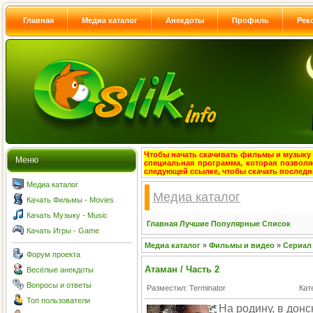
Главная
Медиа каталог
Анекдоты
Профиль
Рек
Чтобы начать скачивать фильмы и музыку с
Меню
специальная программа, которая позволя
следующей ссылке, чтобы скачать после
Медиа каталог
Медиа каталог
Качать Фильмы - Movies
Качать Музыку - Music
Главная
Лучшие
Популярные
Список
Качать Игры - Game
Медиа каталог
»
Фильмы и видео
»
Сериал
Форум проекта
Атаман / Часть 2
Весёлые анекдоты
Вопросы и ответы
Разместил: Terminator
Кат
Топ пользователи
На родину, в дон