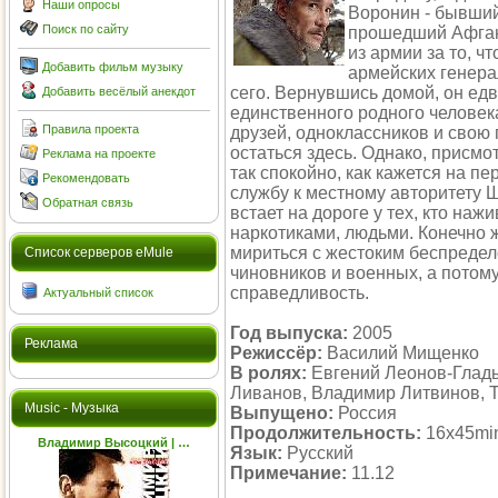
Наши опросы
Воронин - бывши
Поиск по сайту
прошедший Афгани
из армии за то, ч
Добавить фильм музыку
армейских генера
сего. Вернувшись домой, он едв
Добавить весёлый анекдот
единственного родного человека
Правила проекта
друзей, одноклассников и свою
остаться здесь. Однако, присмо
Реклама на проекте
так спокойно, как кажется на п
Рекомендовать
службу к местному авторитету
Обратная связь
встает на дороге у тех, кто наж
наркотиками, людьми. Конечно ж
мириться с жестоким беспреде
Cписок серверов eMule
чиновников и военных, а потому
справедливость.
Актуальный список
Год выпуска:
2005
Реклама
Режиссёр:
Василий Мищенко
В ролях:
Евгений Леонов-Глады
Ливанов, Владимир Литвинов, 
Music - Музыка
Выпущено:
Россия
Продолжительность:
16x45mi
Владимир Высоцкий | …
Язык:
Русский
Примечание:
11.12