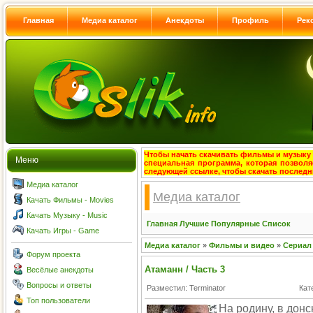
Главная
Медиа каталог
Анекдоты
Профиль
Рек
Чтобы начать скачивать фильмы и музыку с
Меню
специальная программа, которая позволя
следующей ссылке, чтобы скачать после
Медиа каталог
Медиа каталог
Качать Фильмы - Movies
Качать Музыку - Music
Главная
Лучшие
Популярные
Список
Качать Игры - Game
Медиа каталог
»
Фильмы и видео
»
Сериал
Форум проекта
Атаманн / Часть 3
Весёлые анекдоты
Вопросы и ответы
Разместил: Terminator
Кат
Топ пользователи
На родину, в дон