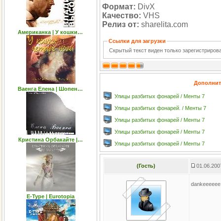
Формат:
DivX
Качество:
VHS
Релиз от:
sharelita.com
Американка | У кошки…
Ссылки для загрузки
Скрытый текст виден только зарегистриро
Дополнит
Ваенга Елена | Шопен…
Улицы разбитых фонарей / Менты 7
Улицы разбитых фонарей. / Менты 7
Улицы разбитых фонарей / Менты 7
Улицы разбитых фонарей / Менты 7
Кристина Орбакайте |…
Улицы разбитых фонарей / Менты 7
(Гость)
01.06.200
dankeeeee
E-Type | Eurotopia