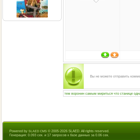
Вы не можете отправить комм
тем
воронин
самым
мириться
что
станице
одн
Powered by
© 2005-2026 SLAED. All rights reserved.
SLAED CMS
Генерация: 0.093 сек. и 17 запросов к базе данных за 0.06 сек.