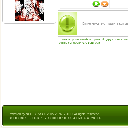
Вы не можете отправить комм
своих
мартино
кикбоксером
title
друзей
максо
зендо
супероружие
выиграв
Powered by
© 2005-2026 SLAED. All rights reserved.
SLAED CMS
Генерация: 0.104 сек. и 17 запросов к базе данных за 0.069 сек.