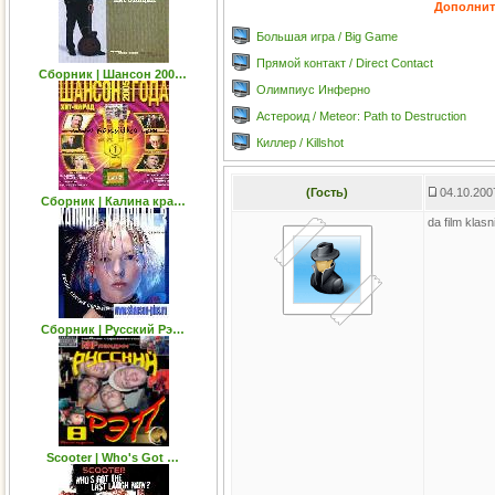
Дополнит
Большая игра / Big Game
Прямой контакт / Direct Contact
Cборник | Шансон 200…
Олимпиус Инферно
Астероид / Meteor: Path to Destruction
Киллер / Killshot
(Гость)
04.10.200
Сборник | Калина кра…
da film klasni
Сборник | Русский Рэ…
Scooter | Who's Got …