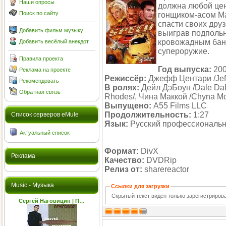
Наши опросы
должна любой цен
Поиск по сайту
гонщиком-асом М
спасти своих дру
Добавить фильм музыку
выиграв подполь
кровожадным банд
Добавить весёлый анекдот
супероружие.
Правила проекта
Год выпуска:
20
Реклама на проекте
Режиссёр:
Джефф Центари /Jeff
Рекомендовать
В ролях:
Дейл ДэБоун /Dale DaB
Обратная связь
Rhodes/, Чина Маккой /Chyna Mc
Выпущено:
A55 Films LLC
Продолжительность:
1:27
Cписок серверов eMule
Язык:
Русский профессиональ
Актуальный список
Формат:
DivX
Реклама
Качество:
DVDRip
Релиз от:
sharereactor
Music - Музыка
Ссылки для загрузки
Скрытый текст виден только зарегистриро
Сергей Наговицин | П…