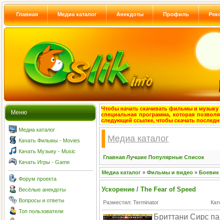
Главная
Медиа каталог
Анекдоты
Профиль
Рек
Чтобы начать скачивать фильмы и музыку с
Меню
специальная программа, которая позволя
следующей ссылке, чтобы скачать после
Медиа каталог
Медиа каталог
Качать Фильмы - Movies
Качать Музыку - Music
Главная
Лучшие
Популярные
Список
Качать Игры - Game
Медиа каталог
»
Фильмы и видео
»
Боевик
Форум проекта
Ускорение / The Fear of Speed
Весёлые анекдоты
Вопросы и ответы
Разместил: Terminator
Кат
Топ пользователи
Бриттани Сирс па