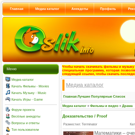
Главная
Медиа каталог
Анекдоты
Профиль
Рек
Чтобы начать скачивать фильмы и музыку с
Меню
специальная программа, которая позволя
следующей ссылке, чтобы скачать после
Медиа каталог
Медиа каталог
Качать Фильмы - Movies
Качать Музыку - Music
Главная
Лучшие
Популярные
Список
Качать Игры - Game
Медиа каталог
»
Фильмы и видео
»
Драма
Форум проекта
Доказательство / Proof
Весёлые анекдоты
Вопросы и ответы
Разместил: Terminator
Ка
Топ пользователи
Математики – оче