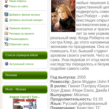
Наши опросы
любые лишения (с
Поиск по сайту
единственной цел
подвергнуть сомн
Добавить фильм музыку
был Роберт – учё
блестящих откры
Добавить весёлый анекдот
математическим 
Правила проекта
внезапно и траги
лет за ним ухажив
Реклама на проекте
реальный мир. Когда Роберта не
Рекомендовать
сестра Клер, до этого напомин
Обратная связь
звонками по праздникам. Она хо
помешать Хэл, бывший студент
архивом своего учителя. Чего хо
Cписок серверов eMule
сама. Унаследовав от отца мате
наследству передалось и безум
Актуальный список
подобие самого себя.
Реклама
Год выпуска:
2005
Режиссёр:
Джон Мэдден /John 
В ролях:
Гвинет Пэлтроу /Gwyne
Music - Музыка
Хоуп Дэвис /Hope Davis, Джейк 
Выпущено:
Miramax
Азаров Сергей | Тату…
Продолжительность:
01:35
Язык:
Русский дублированный
Примечание:
Качество: TC