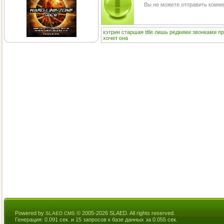
Вы не можете отправить комм
кэтрин
старшая
title
лишь
редкими
звонками
пр
хочет
она
Powered by
© 2005-2026 SLAED. All rights reserved.
SLAED CMS
Генерация: 0.091 сек. и 15 запросов к базе данных за 0.055 сек.