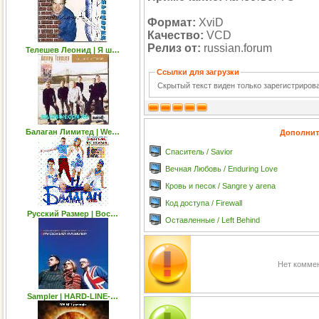
Формат:
XviD
Качество:
VCD
Релиз от:
russian.forum
Телешев Леонид | Я ш…
Ссылки для загрузки
Скрытый текст виден только зарегистриро
Балаган Лимитед | We…
Дополнит
Спаситель / Savior
Вечная Любовь / Enduring Love
Кровь и песок / Sangre y arena
Код доступа / Firewall
Русский Размер | Вос…
Оставленные / Left Behind
Нет коммен
Sampler | HARD-LINE-…