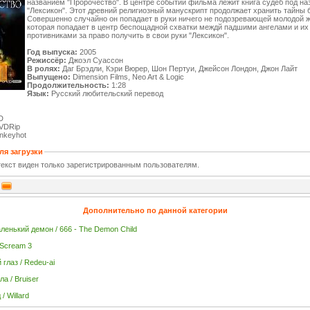
названием "Пророчество". В центре событий фильма лежит книга судеб под н
"Лексикон". Этот древний религиозный манускрипт продолжает хранить тайны 
Совершенно случайно он попадает в руки ничего не подозревающей молодой 
которая попадает в центр беспощадной схватки междй падшими ангелами и их
противниками за право получить в свои руки "Лексикон".
Год выпуска:
2005
Режиссёр:
Джоэл Суассон
В ролях:
Даг Брэдли, Кэри Вюрер, Шон Пертуи, Джейсон Лондон, Джон Лайт
Выпущено:
Dimension Films, Neo Art & Logic
Продолжительность:
1:28
Язык:
Русский любительский перевод
D
VDRip
nkeyhot
ля загрузки
екст виден только зарегистрированным пользователям.
Дополнительно по данной категории
аленький демон / 666 - The Demon Child
 Scream 3
 глаз / Redeu-ai
а / Bruiser
/ Willard