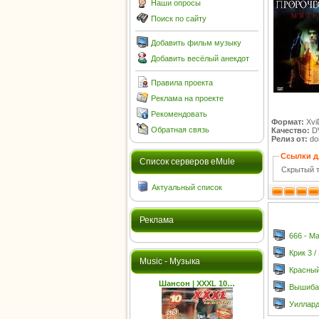
Наши опросы
Поиск по сайту
Добавить фильм музыку
Добавить весёлый анекдот
Правила проекта
Реклама на проекте
Рекомендовать
Формат:
Xvi
Обратная связь
Качество:
D
Релиз от:
do
Ссылки д
Cписок серверов eMule
Скрытый т
Актуальный список
Реклама
666 - М
Крик 3 /
Music - Музыка
Красный
Шансон | XXXL 10…
Вышибал
Уиллард 