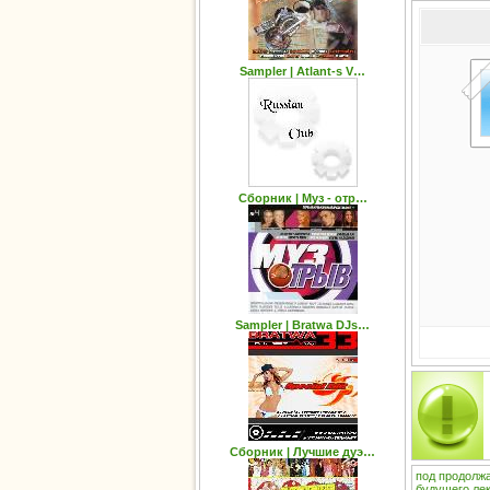
Sampler | Atlant-s V…
Сборник | Муз - отр…
Sampler | Bratwa DJs…
Сборник | Лучшие дуэ…
под
продолж
будущего
ле