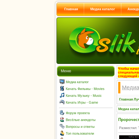
Главная
Медиа каталог
Анекд
Чтобы начат
Меню
специальна
следующей 
Медиа каталог
Медиа
Качать Фильмы - Movies
Качать Музыку - Music
Главная
Лу
Качать Игры - Game
Медиа ката
Форум проекта
Пророчест
Весёлые анекдоты
Вопросы и ответы
Разместил: 
Топ пользователи