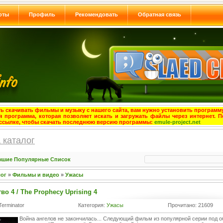
оты
Профиль
Рекомендовать
Обратная связь
ь скачивать фильмы и музыку с нашего сайта, вам нужно установить программу
я программа, которая позволяет искать и загружать файлы через интернет. П
ссылке, чтобы скачать последнюю версию программы:
emule-project.net
 каталог
чшие
Популярные
Список
лог
»
Фильмы и видео
»
Ужасы
во 4 / The Prophecy Uprising 4
Terminator
Категория:
Ужасы
Прочитано: 21609
Война ангелов не закончилась... Следующий фильм из популярной серии под 