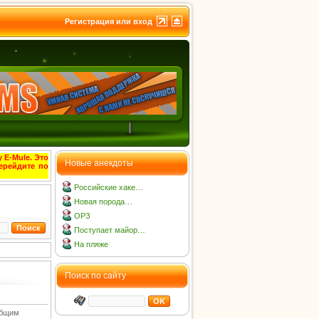
Регистрация или вход
 E-Mule. Это
Новые анекдоты
ерейдите по
Российские хаке…
Новая порода…
ОРЗ
Поступает майор…
На пляже
Поиск по сайту
общим