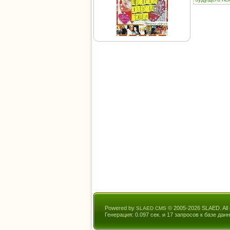
Powered by
© 2005-2026 SLAED. All r
SLAED CMS
Генерация: 0.097 сек. и 17 запросов к базе данн