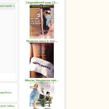
Сицилийский клан | S…
ментарий: 1
Правила секса 2: Хэп…
Миссис Хендерсон пре…
рируйтесь
.
руки
тайны