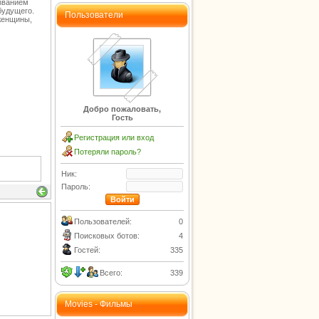
азванием
будущего.
Пользователи
женщины,
Добро пожаловать,
Гость
Регистрация или вход
Потеряли пароль?
Ник:
Пароль:
Пользователей:
0
Поисковых ботов:
4
Гостей:
335
Всего:
339
Movies - Фильмы