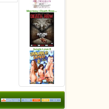
Мертвец | Death Row…
Jungle Love 8