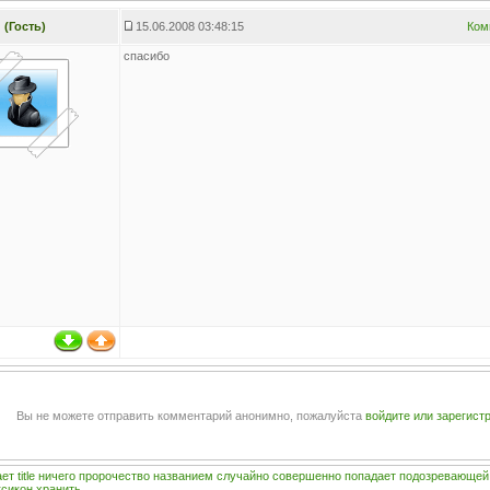
(Гость)
15.06.2008 03:48:15
Ком
спасибо
Вы не можете отправить комментарий анонимно, пожалуйста
войдите или зарегист
ает
title
ничего
пророчество
названием
случайно
совершенно
попадает
подозревающей
ксикон
хранить