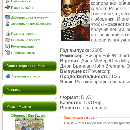
Наши опросы
корпорации, обви
Поиск по сайту
коллеге Ребекке, 
совсем не то, чем
Добавить фильм музыку
любовники. И они
чтобы «развести»
Добавить весёлый анекдот
получив деньги, о
Правила проекта
кто, знающий об 
половину полученн
Реклама на проекте
Рекомендовать
Год выпуска:
2005
Обратная связь
Режиссёр:
Ричард Рой /Richard
В ролях:
Дина Мейер /Dina Meyer
Джон Бреннан /John Brennan/, 
Cписок серверов eMule
Выпущено:
Powercorp
Продолжительность:
1:26
Актуальный список
Язык:
Русский профессиональ
Реклама
Формат:
DivX
Качество:
DVDRip
Music - Музыка
Релиз от:
sharereactor
Сборник | Для Вас по…
Ссылки для загрузки
Скрытый текст виден только зарегистриро