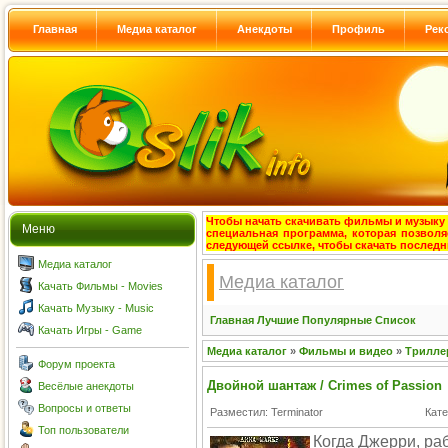
Главная
Медиа каталог
Анекдоты
Профиль
Рек
Чтобы начать скачивать фильмы и музыку с
Меню
специальная программа, которая позволя
следующей ссылке, чтобы скачать после
Медиа каталог
Медиа каталог
Качать Фильмы - Movies
Качать Музыку - Music
Главная
Лучшие
Популярные
Список
Качать Игры - Game
Медиа каталог
»
Фильмы и видео
»
Трилле
Форум проекта
Двойной шантаж / Crimes of Passion
Весёлые анекдоты
Вопросы и ответы
Разместил: Terminator
Кате
Топ пользователи
Когда Джерри, ра