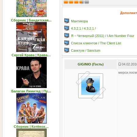
Дополнит
Сборник | Бандитская…
Мантикора
4.3.2.1 / 4.3.2.1 /
Я – Четвертый (2011) / I Am Number Four
Список клиентов / The Client List
Санктум / Sanctum
Сергей Крава | Крава…
GIGINIO (Гость)
04.02.201
мерси.посм
Балаган Лимитед | Пу…
Сборник | Котёнок…