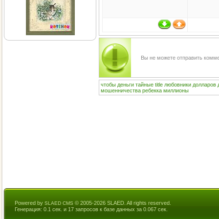
Вы не можете отправить комм
чтобы
деньги
тайные
title
любовники
долларов
мошенничества
ребекка
миллионы
Powered by
© 2005-2026 SLAED. All rights reserved.
SLAED CMS
Генерация: 0.1 сек. и 17 запросов к базе данных за 0.067 сек.