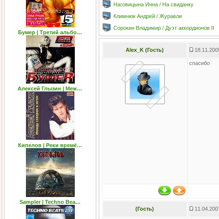
Наговицына Инна / На свиданку
Климнюк Андрей / Журавли
Сорокин Владимир / Дуэт аккордионов II
Бумер | Третий альбо…
Alex_K (Гость)
18.11.200
спасибо
Алексей Глызин | Mеж…
Кипелов | Реки времё…
Sampler | Techno Bea…
(Гость)
11.04.200