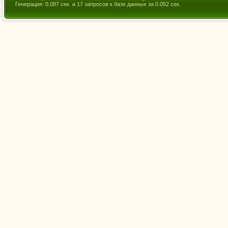
Генерация: 0.087 сек. и 17 запросов к базе данных за 0.052 сек.