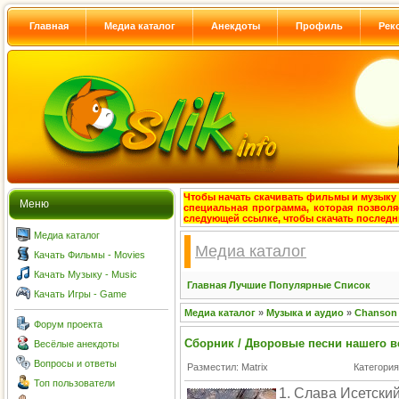
Главная
Медиа каталог
Анекдоты
Профиль
Рек
Чтобы начать скачивать фильмы и музыку с
Меню
специальная программа, которая позволя
следующей ссылке, чтобы скачать после
Медиа каталог
Медиа каталог
Качать Фильмы - Movies
Качать Музыку - Music
Главная
Лучшие
Популярные
Список
Качать Игры - Game
Медиа каталог
»
Музыка и аудио
»
Chanson
Форум проекта
Сборник / Дворовые песни нашего в
Весёлые анекдоты
Вопросы и ответы
Разместил: Matrix
Категори
Топ пользователи
1. Слава Исетский