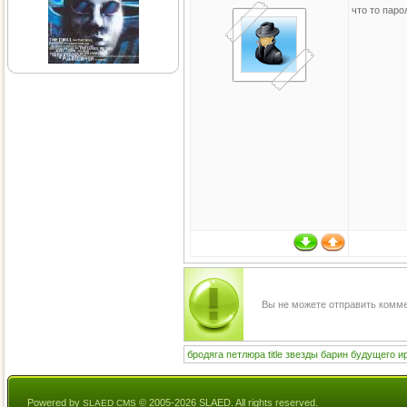
что то паро
Вы не можете отправить комм
бродяга
петлюра
title
звезды
барин
будущего
и
Powered by
© 2005-2026 SLAED. All rights reserved.
SLAED CMS