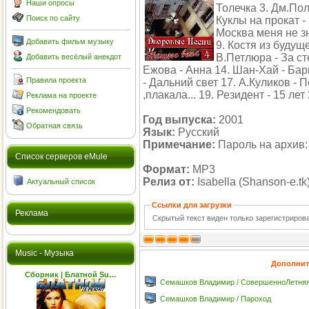
Наши опросы
Толечка 3. Дм.Пол
Поиск по сайту
Куклы на прокат -
Москва меня не зн
Добавить фильм музыку
9. Костя из будущ
В.Петлюра - За ст
Добавить весёлый анекдот
Ежова - Анна 14. Шан-Хай - Бар
Правила проекта
- Дальний свет 17. А.Куликов - 
,плакала... 19. Резидент - 15 ле
Реклама на проекте
Рекомендовать
Год выпуска:
2001
Обратная связь
Язык:
Русский
Примечание:
Пароль на архив:
Cписок серверов eMule
Формат:
MP3
Релиз от:
Isabella (Shanson-e.tk
Актуальный список
Ссылки для загрузки
Реклама
Скрытый текст виден только зарегистриро
Music - Музыка
Дополнит
Сборник | Блатной Su…
Семашков Владимир / СовершенноЛетня
Семашков Владимир / Парoход