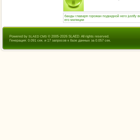
банды
главаря
горожан
подкидной
него
justify
в
его
милиции
Powered by
© 2005-2026 SLAED. All rights reserved.
SLAED CMS
Генерация: 0.091 сек. и 17 запросов к базе данных за 0.057 сек.