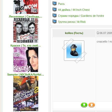
Рысь
44 дюйма / 44 Inch Chest
Стражи порядка / Gardiens de l'ordre
Лесоповал | Свобода,…
Группа риска / At Risk
kollos (Гость)
06.07.200
спасибо ! 
Краски | Те, кто люб…
Sampler | МУЗЫКАЛЬНЫ…