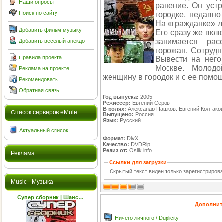
Наши опросы
ранение. Он уст
Поиск по сайту
городке, недавн
На «гражданке» л
Добавить фильм музыку
Его сразу же вкл
занимается рас
Добавить весёлый анекдот
горожан. Сотруд
Правила проекта
Вывести на него
Москве. Молодо
Реклама на проекте
женщину в городок и с ее помощ
Рекомендовать
Обратная связь
Год выпуска:
2005
Режиссёр:
Евгений Серов
В ролях:
Александр Пашков, Евгений Колтаков
Cписок серверов eMule
Выпущено:
Россия
Язык:
Русский
Актуальный список
Формат:
DivX
Качество:
DVDRip
Релиз от:
Oslik.info
Реклама
Ссылки для загрузки
Скрытый текст виден только зарегистриро
Music - Музыка
Супер сборник | Шанс…
Дополнит
Ничего личного / Duplicity