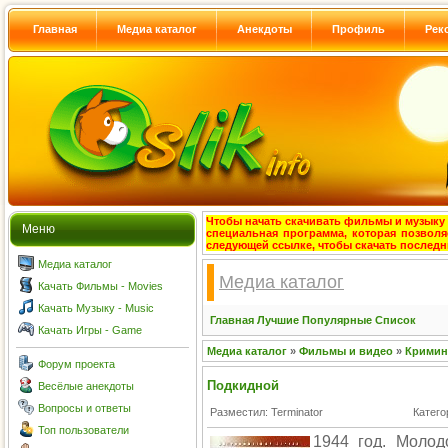
Главная
Медиа каталог
Анекдоты
Профиль
Рек
Чтобы начать скачивать фильмы и музыку с
Меню
специальная программа, которая позволя
следующей ссылке, чтобы скачать после
Медиа каталог
Медиа каталог
Качать Фильмы - Movies
Качать Музыку - Music
Главная
Лучшие
Популярные
Список
Качать Игры - Game
Медиа каталог
»
Фильмы и видео
»
Кримин
Форум проекта
Подкидной
Весёлые анекдоты
Вопросы и ответы
Разместил: Terminator
Катего
Топ пользователи
1944 год. Молод