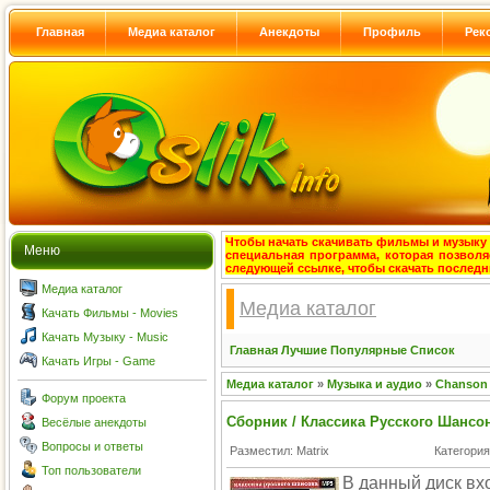
Главная
Медиа каталог
Анекдоты
Профиль
Рек
Чтобы начать скачивать фильмы и музыку с
Меню
специальная программа, которая позволя
следующей ссылке, чтобы скачать после
Медиа каталог
Медиа каталог
Качать Фильмы - Movies
Качать Музыку - Music
Главная
Лучшие
Популярные
Список
Качать Игры - Game
Медиа каталог
»
Музыка и аудио
»
Chanson
Форум проекта
Сборник / Классика Русского Шансо
Весёлые анекдоты
Вопросы и ответы
Разместил: Matrix
Категори
Топ пользователи
В данный диск вх