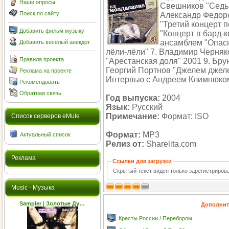
Наши опросы
Свешников "Седьм
Поиск по сайту
Александр Федоро
"Третий концерт 
Добавить фильм музыку
"Концерт в бард-
ансамблем "Опасн
Добавить весёлый анекдот
лёли-лёли" 7. Владимир Черняк
Правила проекта
"Арестанская доля" 2001 9. Брун
Георгий Портнов "Джелем джеле
Реклама на проекте
Интервью с Андреем Климнюко
Рекомендовать
Обратная связь
Год выпуска:
2004
Язык:
Русский
Примечание:
Формат: ISO
Cписок серверов eMule
Формат:
MP3
Актуальный список
Релиз от:
Sharelita.com
Реклама
Ссылки для загрузки
Скрытый текст виден только зарегистриро
Music - Музыка
Sampler | Золотые Ду…
Дополнит
Кресты России / Перебором