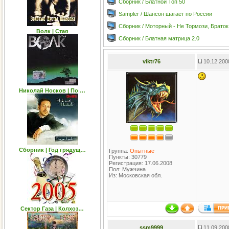
Сборник / Блатной Топ 50
Sampler / Шансон шагает по России
Сборник / Моторный - Не Тормози, Браток
Волк | Стая
Сборник / Блатная матрица 2.0
viktr76
10.12.200
Николай Носков | По …
Сборник | Год грядущ…
Группа:
Опытные
Пункты: 30779
Регистрация: 17.06.2008
Пол: Мужчина
Из: Московская обл.
Сектор Газа | Колхоз…
ssm9999
11.09.200