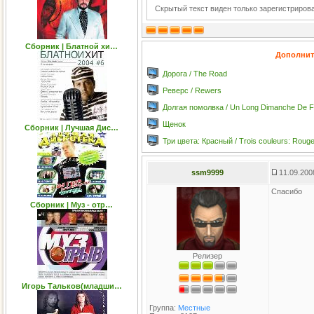
Скрытый текст виден только зарегистриро
Сборник | Блатной хи…
Дополнит
Дорога / The Road
Реверс / Rewers
Долгая помолвка / Un Long Dimanche De Fi
Щенок
Сборник | Лучшая Дис…
Три цвета: Красный / Trois couleurs: Roug
ssm9999
11.09.200
Спасибо
Сборник | Муз - отр…
Релизер
Игорь Тальков(младши…
Группа:
Местные