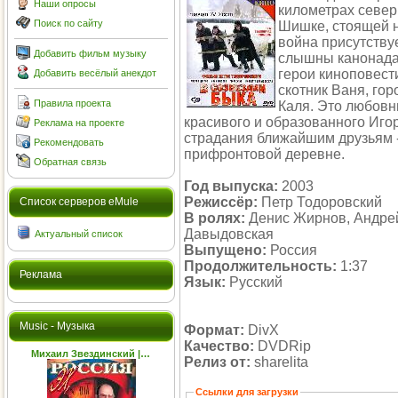
Наши опросы
километрах север
Поиск по сайту
Шишке, стоящей н
война присутствуе
Добавить фильм музыку
слышны канонада,
герои киноповест
Добавить весёлый анекдот
скотник Ваня, го
Правила проекта
Каля. Это любовн
красивого и образованного Игор
Реклама на проекте
страдания ближайшим друзьям -
Рекомендовать
прифронтовой деревне.
Обратная связь
Год выпуска:
2003
Режиссёр:
Петр Тодоровский
Cписок серверов eMule
В ролях:
Денис Жирнов, Андрей
Давыдовская
Актуальный список
Выпущено:
Россия
Продолжительность:
1:37
Реклама
Язык:
Русский
Music - Музыка
Формат:
DivX
Качество:
DVDRip
Михаил Звездинский |…
Релиз от:
sharelita
Ссылки для загрузки