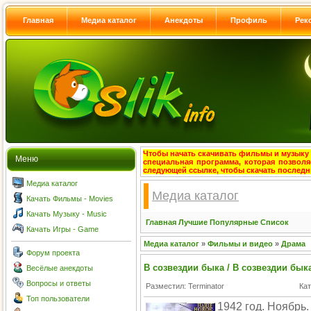
Главная
Медиа каталог
Анекдоты
Профиль
Рек
Чтобы начать скачивать фильмы и музыку с
Меню
специальная программа, которая позволя
следующей ссылке, чтобы скачать после
Медиа каталог
Медиа каталог
Качать Фильмы - Movies
Качать Музыку - Music
Главная
Лучшие
Популярные
Список
Качать Игры - Game
Медиа каталог
»
Фильмы и видео
»
Драма
Форум проекта
В созвездии быка / В созвездии бык
Весёлые анекдоты
Вопросы и ответы
Разместил: Terminator
Ка
Топ пользователи
1942 год. Ноябрь.