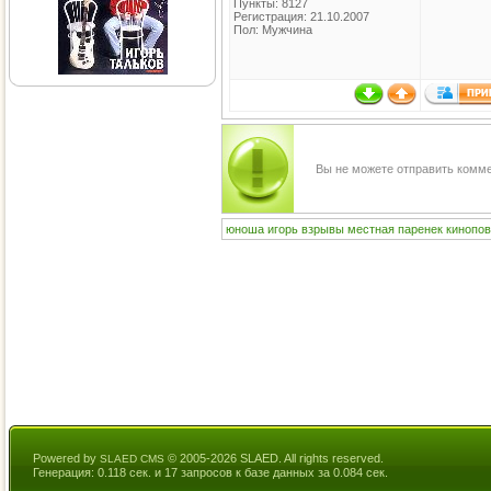
Пункты: 8127
Регистрация: 21.10.2007
Пол: Мужчина
Вы не можете отправить комм
юноша
игорь
взрывы
местная
паренек
кинопов
Powered by
© 2005-2026 SLAED. All rights reserved.
SLAED CMS
Генерация: 0.118 сек. и 17 запросов к базе данных за 0.084 сек.