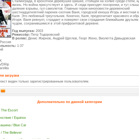
Сталинграда, в крохотной деревушке Шишке, стоящей на холме среди степи, и
жизнь. Но война присутствует и здесь. И сюда приходят похоронки, и тут слы
далекие взрывы, гул самолетов. Главные герои киноповести-деревенский
шестнадцатилетний паренек-скотник Ваня, городской юноша Игорь и местная 
Каля. Это любовный треугольник. Конечно, Каля, предпочитает красивого и об
Игоря. Ваня ревнует, страдает и поверяет свои страдания ближайшим друзьям 
чудом, сохранившимся в этой прифронтовой деревне.
Год выпуска:
2003
Режиссёр:
Петр Тодоровский
В ролях:
Денис Жирнов, Андрей Щеглов, Георг Жено, Виолетта Давыдовская
Россия
льность:
1:37
ий
X
VDRip
relita
ля загрузки
екст виден только зарегистрированным пользователям.
Дополнительно по данной категории
 The Escort
нствие / Equinox
ашина / Blue Car
/ The Believer