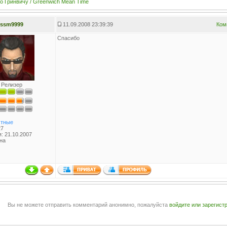
о Гринвичу / Greenwich Mean Time
ssm9999
11.09.2008 23:39:39
Ком
Спасибо
Релизер
тные
27
: 21.10.2007
на
Вы не можете отправить комментарий анонимно, пожалуйста
войдите или зарегист