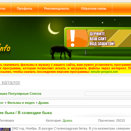
оты
Профиль
Рекомендовать
Обратная связь
ь скачивать фильмы и музыку с нашего сайта, вам нужно установить программу
я программа, которая позволяет искать и загружать файлы через интернет. П
ссылке, чтобы скачать последнюю версию программы:
emule-project.net
 каталог
чшие
Популярные
Список
лог
»
Фильмы и видео
»
Драма
ии быка / В созвездии быка
Terminator
Категория:
Драма
Прочитано: 29215
1942 год. Ноябрь. В разгаре Сталинградская битва. В ста километрах севернее