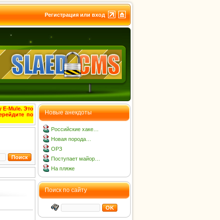
Регистрация или вход
 E-Mule. Это
Новые анекдоты
ерейдите по
Российские хаке…
Новая порода…
ОРЗ
Поступает майор…
На пляже
Поиск по сайту