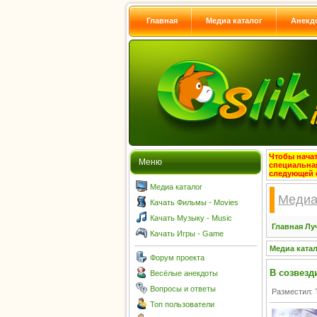
Главная
Медиа каталог
Анекд
Чтобы начат
Меню
специальна
следующей 
Медиа каталог
Медиа
Качать Фильмы - Movies
Качать Музыку - Music
Главная
Лу
Качать Игры - Game
Медиа ката
Форум проекта
В созвезд
Весёлые анекдоты
Вопросы и ответы
Разместил: 
Топ пользователи