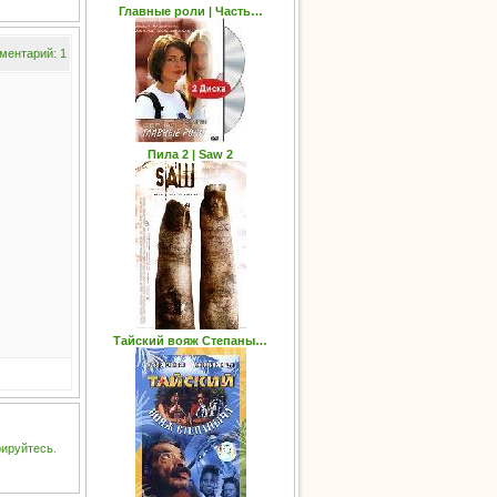
Главные роли | Часть…
ментарий: 1
Пила 2 | Saw 2
Тайский вояж Степаны…
рируйтесь
.