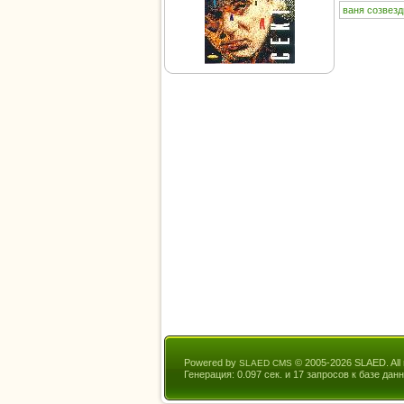
ваня
созвезд
Powered by
© 2005-2026 SLAED. All r
SLAED CMS
Генерация: 0.097 сек. и 17 запросов к базе данн