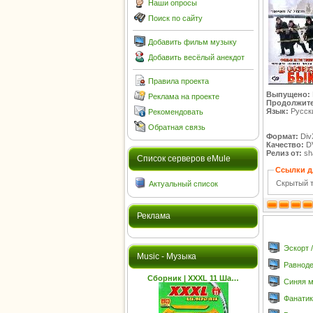
Наши опросы
Поиск по сайту
Добавить фильм музыку
Добавить весёлый анекдот
Правила проекта
Выпущено:
Реклама на проекте
Продолжите
Язык:
Русск
Рекомендовать
Обратная связь
Формат:
Div
Качество:
D
Релиз от:
sha
Cписок серверов eMule
Ссылки д
Скрытый т
Актуальный список
Реклама
Эскорт /
Music - Музыка
Равноде
Сборник | XXXL 11 Ша…
Синяя м
Фанатик 