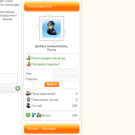
дет своя
шны канонада,
Пользователи
красавица
разованного
- быкам,
Добро пожаловать,
Гость
Регистрация или вход
Потеряли пароль?
Ник:
Пароль:
Пользователей:
0
Поисковых ботов:
5
Гостей:
289
Всего:
294
Movies - Фильмы