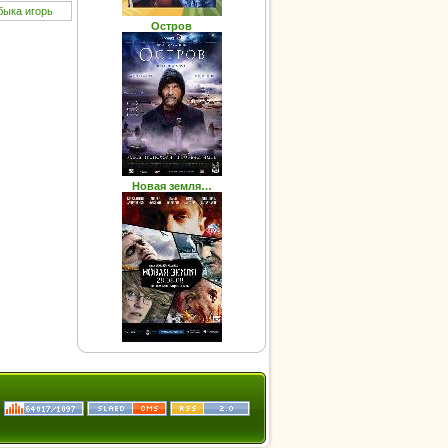
быка
игорь
Остров
Новая земля…