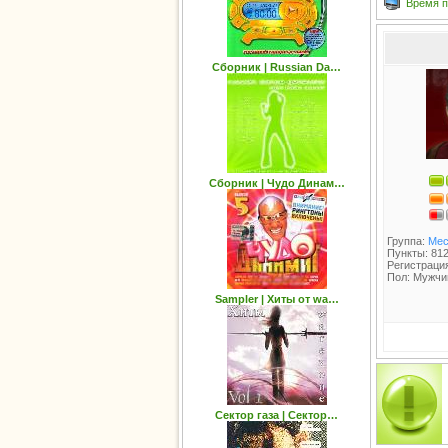
Время п
Сборник | Russian Da…
Сборник | Чудо Динам…
Группа:
Мес
Пункты: 81
Регистрация
Пол: Мужчи
Sampler | Хиты от wa…
Сектор газа | Сектор…