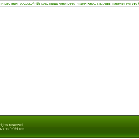
ии
местная
городской
title
красавица
киноповести
каля
юноша
взрывы
паренек
гул
это
ights reserved.
ых за 0.064 сек.