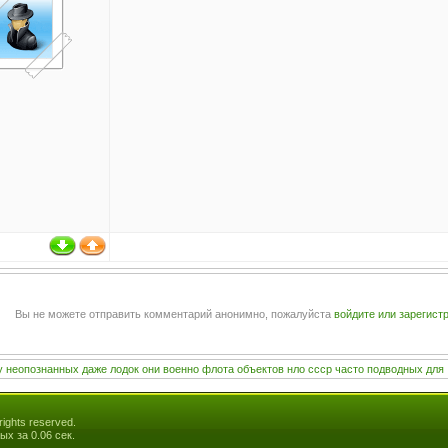
Вы не можете отправить комментарий анонимно, пожалуйста
войдите или зарегист
у
неопознанных
даже
лодок
они
военно
флота
объектов
нло
ссср
часто
подводных
для
ights reserved.
ых за 0.06 сек.