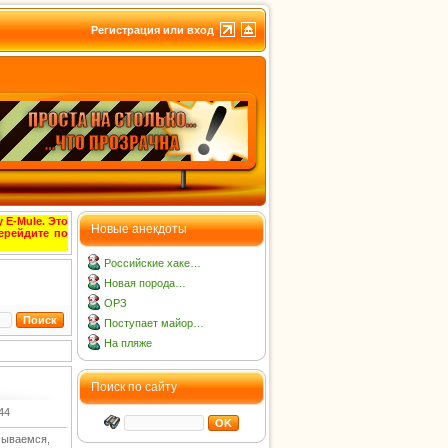
Регистрация или вход
 E-Mule. Это
Новые анекдоты
ерейдите по
Российские хаке…
Новая порода…
ОРЗ
Поступает майор…
На пляже
Поиск по сайту
44
мываемся,