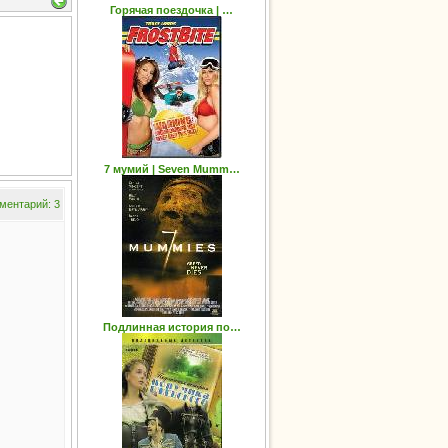
Горячая поездочка | …
7 мумий | Seven Mumm…
ментарий: 3
Подлинная история по…