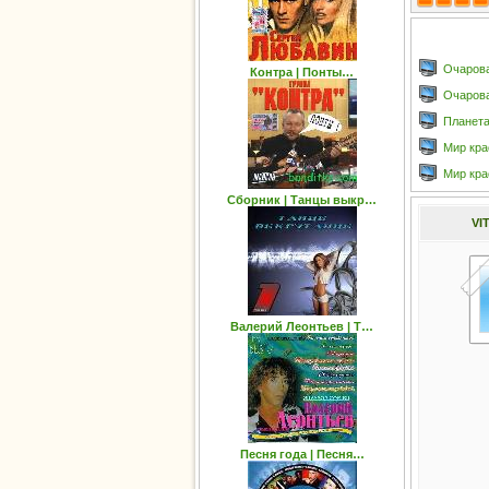
Очарова
Контра | Понты…
Очарован
Планета
Мир кра
Мир кра
Сборник | Танцы выкр…
VI
Валерий Леонтьев | T…
Песня года | Песня…