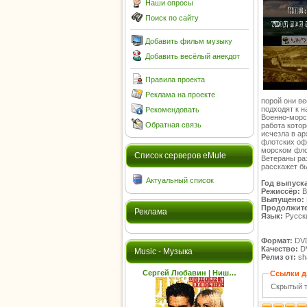
Наши опросы
Поиск по сайту
Добавить фильм музыку
Добавить весёлый анекдот
Правила проекта
Реклама на проекте
порой они в
подходят к 
Рекомендовать
Военно-морс
Обратная связь
работа кото
исчезла в а
флотских оф
морском фло
Cписок серверов eMule
Ветераны ра
расскажет б
Актуальный список
Год выпуска
Режиссёр:
В
Выпущено:
Продолжите
Реклама
Язык:
Русск
Формат:
DV
Качество:
D
Music - Музыка
Релиз от:
sha
Сергей Любавин | Ниш…
Ссылки д
Скрытый т