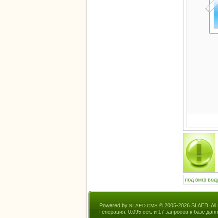
под
вмф
вод
Powered by
© 2005-2026 SLAED. All r
SLAED CMS
Генерация: 0.095 сек. и 17 запросов к базе данн