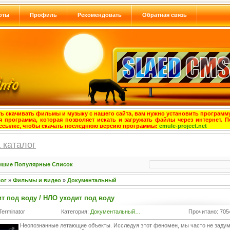
оты
Профиль
Рекомендовать
Обратная связь
ь скачивать фильмы и музыку с нашего сайта, вам нужно установить программу
я программа, которая позволяет искать и загружать файлы через интернет. П
ссылке, чтобы скачать последнюю версию программы:
emule-project.net
 каталог
чшие
Популярные
Список
лог
»
Фильмы и видео
»
Документальный
т под воду / НЛО уходит под воду
Terminator
Категория:
Документальный…
Прочитано: 705
Неопознанные летающие объекты. Исследуя этот феномен, мы часто не заду