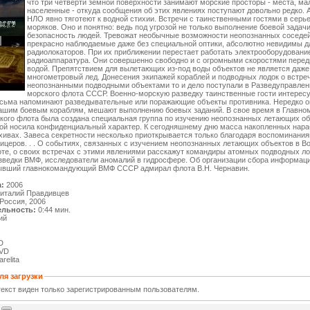
что три четверти земной поверхности занимают морские просторы - места, ма
населенные - откуда сообщения об этих явлениях поступают довольно редко. А
НЛО явно тяготеют к водной стихии. Встречи с таинственными гостями в серь
моряков. Оно и понятно: ведь под угрозой не только выполнение боевой задачи
безопасность людей. Тревожат необычные возможности неопознанных соседей.
прекрасно наблюдаемые даже без специальной оптики, абсолютно невидимы д
радиолокаторов. При их приближении перестает работать электрооборудовани
радиоаппаратура. Они совершенно свободно и с огромными скоростями перед
водой. Препятствием для вылетающих из-под воды объектов не является даже
многометровый лед. Донесения экипажей кораблей и подводных лодок о встре
неопознанными подводными объектами то и дело поступали в Разведуправлен
морского флота СССР. Военно-морскую разведку таинственные гости интересу
есьма напоминают разведывательные или поражающие объекты противника. Нередко о
нашим боевым кораблям, мешают выполнению боевых заданий. В свое время в Главно
кого флота была создана специальная группа по изучению неопознанных летающих об
рой носила конфиденциальный характер. К сегодняшнему дню масса накопленных нара
рхивах. Завеса секретности несколько приоткрывается только благодаря воспоминан
ицеров. . . О событиях, связанных с изучением неопознанных летающих объектов в В
те, о своих встречах с этими явлениями расскажут командиры атомных подводных ло
зведки ВМФ, исследователи аномалий в гидросфере. Об организации сбора информац
ывший главнокомандующий ВМФ СССР адмирал флота В.Н. Чернавин.
:
2006
италий Правдивцев
Россия, 2006
льность:
0:44 мин.
ий
D
VD
relita
ля загрузки
екст виден только зарегистрированным пользователям.