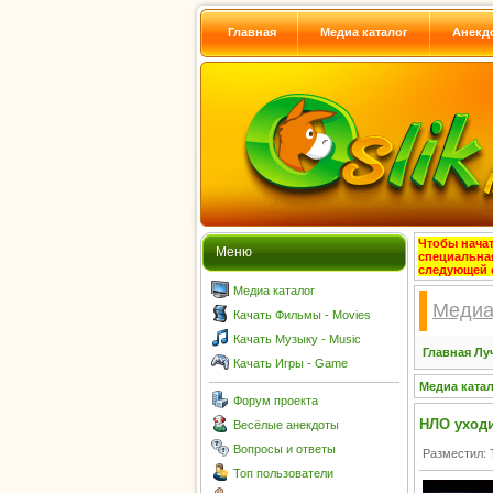
Главная
Медиа каталог
Анекд
Чтобы начат
Меню
специальна
следующей 
Медиа каталог
Медиа
Качать Фильмы - Movies
Качать Музыку - Music
Главная
Лу
Качать Игры - Game
Медиа ката
Форум проекта
НЛО уходи
Весёлые анекдоты
Вопросы и ответы
Разместил: 
Топ пользователи