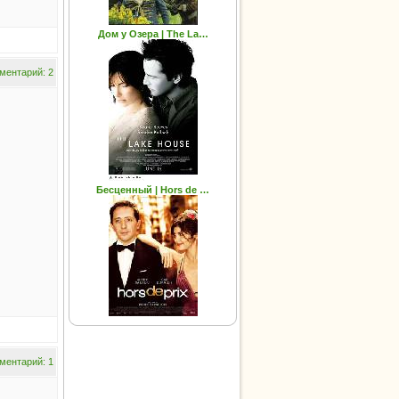
Дом у Озера | The La…
ментарий: 2
Бесценный | Hors de …
ментарий: 1