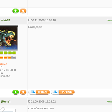
viktr76
30.11.2008 10:05:18
Ком
Благодарю.
ытные
779
: 17.06.2008
на
кая обл.
(Гость)
21.09.2008 18:28:02
Ком
спасиба посмотрим