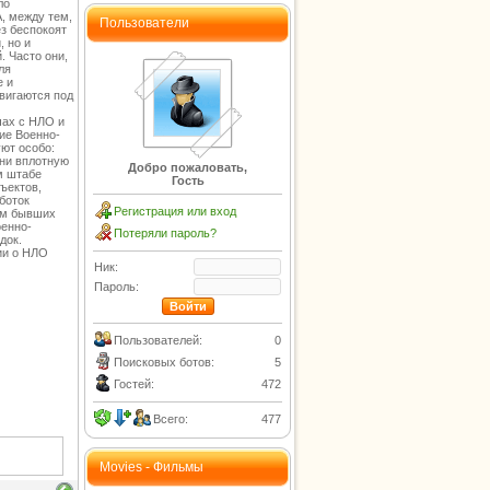
ло
, между тем,
Пользователи
ез беспокоят
, но и
 Часто они,
ля
е и
вигаются под
чах с НЛО и
ие Военно-
ют особо:
ни вплотную
Добро пожаловать,
м штабе
Гость
ъектов,
боток
Регистрация или вход
иям бывших
оенно-
Потеряли пароль?
док.
ии о НЛО
Ник:
Пароль:
Пользователей:
0
Поисковых ботов:
5
Гостей:
472
Всего:
477
Movies - Фильмы