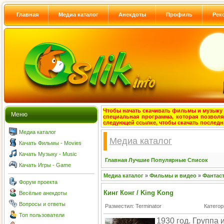
Главная
Медиа каталог
Анекдоты
Профиль
Рек
Чтобы начать скачивать фильмы и музыку с
Меню
специальная программа, которая позволя
следующей ссылке, чтобы скачать после
Медиа каталог
Медиа каталог
Качать Фильмы - Movies
Качать Музыку - Music
Главная
Лучшие
Популярные
Список
Качать Игры - Game
Медиа каталог
»
Фильмы и видео
»
Фантас
Форум проекта
Кинг Конг / King Kong
Весёлые анекдоты
Вопросы и ответы
Разместил: Terminator
Категор
Топ пользователи
1930 год. Группа