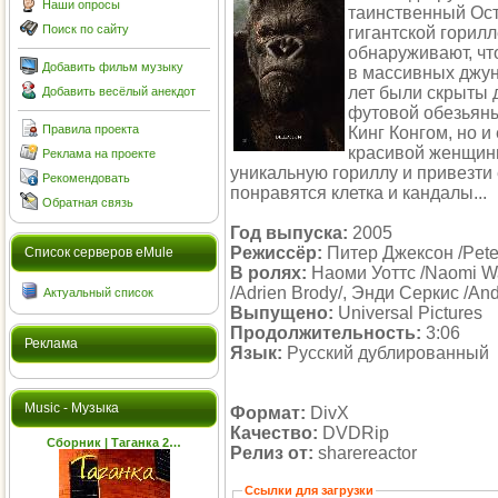
Наши опросы
таинственный Ост
Поиск по сайту
гигантской горил
обнаруживают, чт
Добавить фильм музыку
в массивных джун
лет были скрыты 
Добавить весёлый анекдот
футовой обезьяны
Правила проекта
Кинг Конгом, но и
красивой женщины
Реклама на проекте
уникальную гориллу и привезти 
Рекомендовать
понравятся клетка и кандалы...
Обратная связь
Год выпуска:
2005
Режиссёр:
Питер Джексон /Pete
Cписок серверов eMule
В ролях:
Наоми Уоттс /Naomi Wat
/Adrien Brody/, Энди Серкис /An
Актуальный список
Выпущено:
Universal Pictures
Продолжительность:
3:06
Реклама
Язык:
Русский дублированный
Music - Музыка
Формат:
DivX
Качество:
DVDRip
Cборник | Таганка 2…
Релиз от:
sharereactor
Ссылки для загрузки