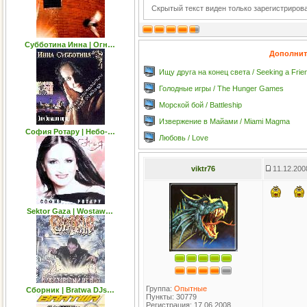
Скрытый текст виден только зарегистриро
Субботина Инна | Огн…
Дополнит
Ищу друга на конец света / Seeking a Friend
Голодные игры / The Hunger Games
Морской бой / Battleship
Извержение в Майами / Miami Magma
София Ротару | Небо-…
Любовь / Love
viktr76
11.12.200
Sektor Gaza | Wostaw…
Группа:
Опытные
Сборник | Bratwa DJs…
Пункты: 30779
Регистрация: 17.06.2008