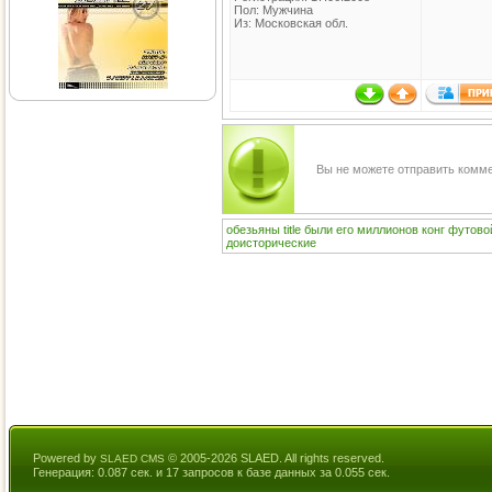
Пол: Мужчина
Из: Московская обл.
Вы не можете отправить комм
обезьяны
title
были
его
миллионов
конг
футово
доисторические
Powered by
© 2005-2026 SLAED. All rights reserved.
SLAED CMS
Генерация: 0.087 сек. и 17 запросов к базе данных за 0.055 сек.