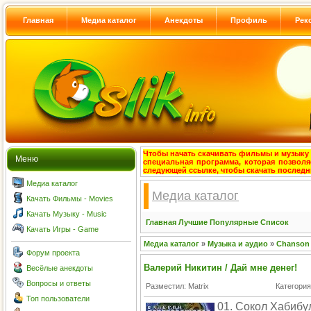
Главная
Медиа каталог
Анекдоты
Профиль
Рек
Чтобы начать скачивать фильмы и музыку с
Меню
специальная программа, которая позволя
следующей ссылке, чтобы скачать после
Медиа каталог
Медиа каталог
Качать Фильмы - Movies
Качать Музыку - Music
Главная
Лучшие
Популярные
Список
Качать Игры - Game
Медиа каталог
»
Музыка и аудио
»
Chanson
Форум проекта
Валерий Никитин / Дай мне денег!
Весёлые анекдоты
Вопросы и ответы
Разместил: Matrix
Категори
Топ пользователи
01. Сокол Хабибул