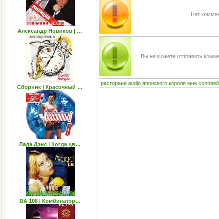
Нет коммен
Александр Новиков | …
Вы не можете отправить комм
ресторане
audio
японского
короля
мне
соловей
Сборник | Красочный …
Лада Дэнс | Когда цв…
DA 108 | Комбинатор…