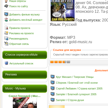
Наши опросы
денег 04. Соловей
Поиск по сайту
08. Ах, девчонки-
японского 12. Та-
Добавить фильм музыку
Год выпуска:
20
Добавить весёлый анекдот
Язык:
Русский
Правила проекта
Реклама на проекте
Формат:
MP3
Рекомендовать
Релиз от:
gold-music.ru
Обратная связь
Ссылки для загрузки
Скрытый текст виден только зарегистриро
Cписок серверов eMule
Актуальный список
Дополнит
Реклама
Круг Михаил / Тверские Улицы
Сборник / Блатной хит этой осени
Music - Музыка
Сергей Любавин / Страна катает 2005
Sampler / Блатной суперхит 2005
Сокол Геннадий | Мос…
Sampler / Струна души