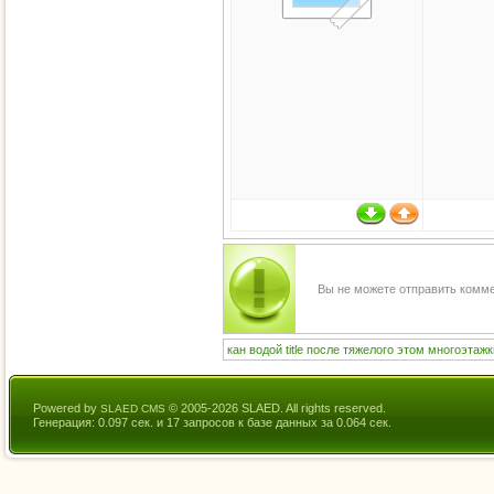
Вы не можете отправить комм
кан
водой
title
после
тяжелого
этом
многоэтажк
Powered by
© 2005-2026 SLAED. All rights reserved.
SLAED CMS
Генерация: 0.097 сек. и 17 запросов к базе данных за 0.064 сек.