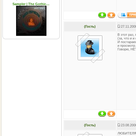
Sampler | The Gothic…
(Гость)
27.11.200
В этот раз
(за, что и и
И постараю
и просмотр.
Говорю, НЕТ
(Гость)
23.08.200
ЛЮБИТЕЛЯМ