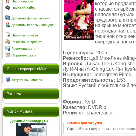
Наши опросы
которые продаютс
Поиск по сайту
спасаются арбузн
наполняя бутыли 
Добавить фильм музыку
трудового дня пр
на крыше многоэт
Добавить весёлый анекдот
неожиданная встр
Правила проекта
тишиной отношени
очередная попытк
Реклама на проекте
Рекомендовать
Год выпуска:
2005
Обратная связь
Режиссёр:
Цай Мин-Лянь /Ming-l
В ролях:
Ли Кан-Шен /Kang-shen
Лу И-Чин /Yi-Ching Lu/, Янг Куэ
Cписок серверов eMule
Выпущено:
Homegreen Films
Продолжительность:
1:53
Актуальный список
Язык:
Русский любительский п
Реклама
Формат:
XviD
Качество:
DVDRip
Music - Музыка
Релиз от:
sharereactor
Дюмин Александр | Ск…
Ссылки для загрузки
Скрытый текст виден только зарегистриро