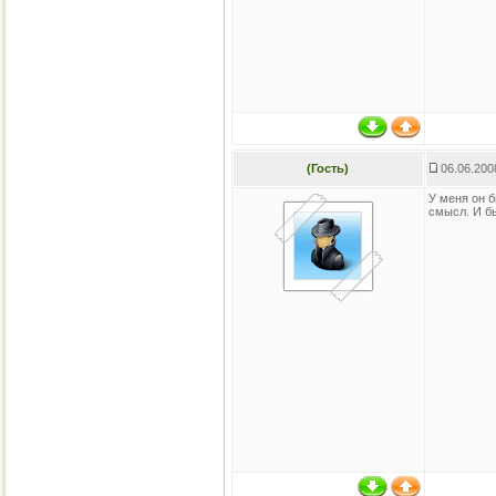
(Гость)
06.06.200
У меня он б
смысл. И б