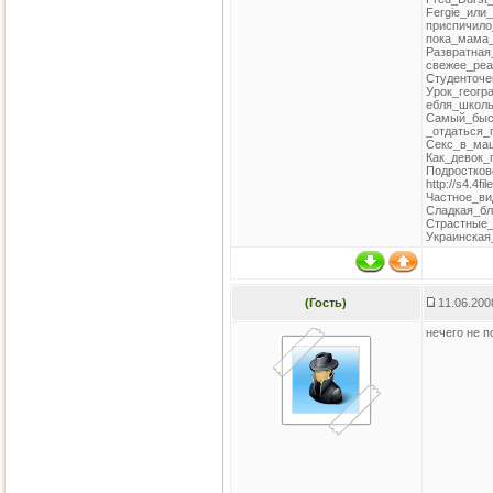
Fergie_или_
приспичило_
пока_мама_сп
Развратная_
свежее_реал
Студенточек
Урок_географ
ебля_школьни
Самый_быс
_отдаться_п
Секс_в_маши
Как_девок_п
Подростков
http://s4.4fi
Частное_вид
Сладкая_бло
Страстные_л
Украинская_
(Гость)
11.06.200
нечего не 