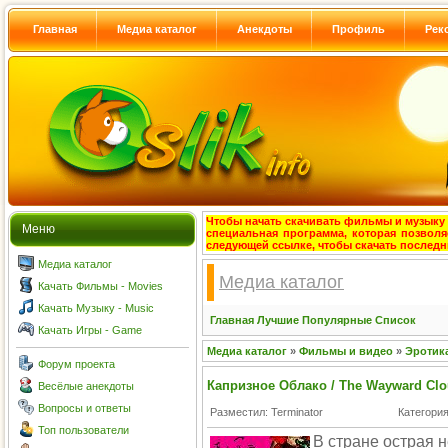
Главная
Медиа каталог
Анекдоты
Профиль
Рек
Чтобы начать скачивать фильмы и музыку с
Меню
специальная программа, которая позволя
следующей ссылке, чтобы скачать после
Медиа каталог
Медиа каталог
Качать Фильмы - Movies
Качать Музыку - Music
Главная
Лучшие
Популярные
Список
Качать Игры - Game
Медиа каталог
»
Фильмы и видео
»
Эротика
Форум проекта
Капризное Облако / The Wayward Clou
Весёлые анекдоты
Вопросы и ответы
Разместил: Terminator
Категори
Топ пользователи
В стране острая 