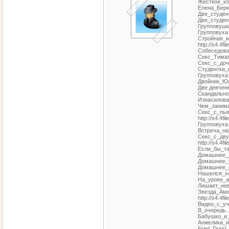
Жесткое_изн
Елена_Берко
Две_студент
Две_студент
Групповушка
Групповуха с
Стройная_м
http://s4.4fi
Собеседован
Секс_Тимати
Секс_с_дочк
Студентка_п
Групповуха с
Двойник_Юли
Две девченк
Скандальное
Изнасилован
Чем_занимаю
Секс_с_пья
http://s4.4fi
Групповуха п
Встреча_на_у
Секс_с_дву
http://s4.4fi
Если_бы_так
Домашнее_ХХ
Домашнее_по
Домашнее_по
Нашелся_хот
На_уроке_ан
Лишает_неви
Звезда_Аме
http://s4.4fi
Видео_с_учи
В_очередь...
Бабушко_и_с
Анжелика_и_
Fred_Durst_