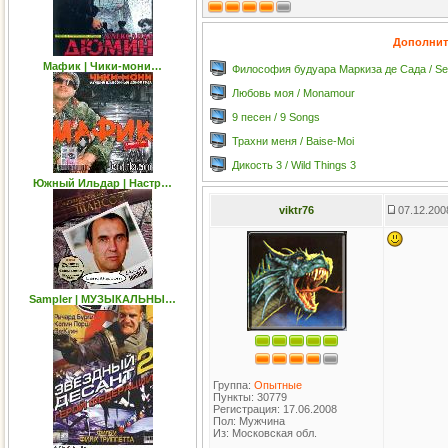
Дополнит
Мафик | Чики-мони…
Философия будуара Маркиза де Садa / Sent
Любовь моя / Monamour
9 песен / 9 Songs
Трахни меня / Baise-Moi
Дикость 3 / Wild Things 3
Южный Ильдар | Настр…
viktr76
07.12.200
Sampler | МУЗЫКАЛЬНЫ…
Группа:
Опытные
Пункты: 30779
Регистрация: 17.06.2008
Пол: Мужчина
Из: Московская обл.