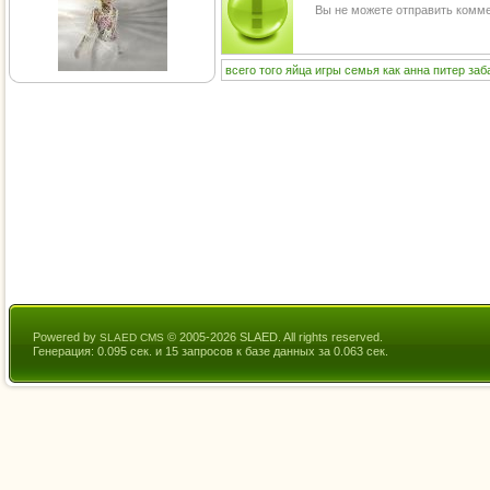
Вы не можете отправить комм
всего
того
яйца
игры
семья
как
анна
питер
заб
Powered by
© 2005-2026 SLAED. All rights reserved.
SLAED CMS
Генерация: 0.095 сек. и 15 запросов к базе данных за 0.063 сек.