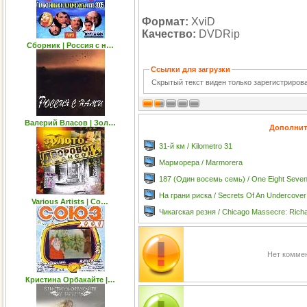
Формат:
XviD
Качество:
DVDRip
Сборник | Россия с н…
Ссылки для загрузки
Скрытый текст виден только зарегистриро
Валерий Власов | Зол…
Дополнит
31-й км / Kilometro 31
Марморера / Marmorera
187 (Один восемь семь) / One Eight Seve
На грани риска / Secrets Of An Undercover
Various Artists | Со…
Чикагская резня / Chicago Massecre: Rich
Нет коммен
Кристина Орбакайте |…