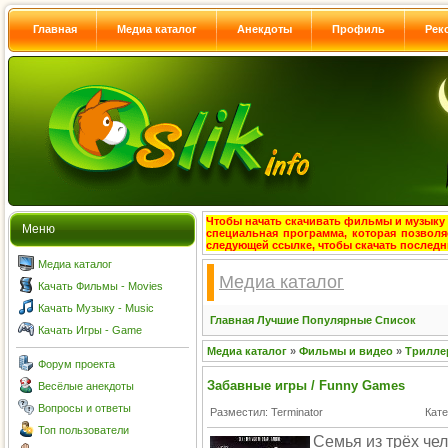
Главная
Медиа каталог
Анекдоты
Профиль
Рек
Чтобы начать скачивать фильмы и музыку с
Меню
специальная программа, которая позволя
следующей ссылке, чтобы скачать после
Медиа каталог
Медиа каталог
Качать Фильмы - Movies
Качать Музыку - Music
Главная
Лучшие
Популярные
Список
Качать Игры - Game
Медиа каталог
»
Фильмы и видео
»
Трилле
Форум проекта
Забавные игры / Funny Games
Весёлые анекдоты
Вопросы и ответы
Разместил: Terminator
Кате
Топ пользователи
Семья из трёх чел