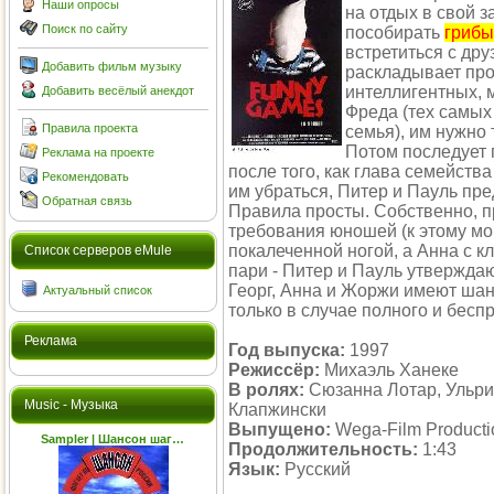
Наши опросы
на отдых в свой 
Поиск по сайту
пособирать
грибы
встретиться с дру
Добавить фильм музыку
раскладывает прод
интеллигентных, 
Добавить весёлый анекдот
Фреда (тех самых
Правила проекта
семья), им нужно 
Потом последует 
Реклама на проекте
после того, как глава семейст
Рекомендовать
им убраться, Питер и Пауль пре
Обратная связь
Правила просты. Собственно, п
требования юношей (к этому мом
покалеченной ногой, а Анна с к
Cписок серверов eMule
пари - Питер и Пауль утверждают
Георг, Анна и Жоржи имеют шан
Актуальный список
только в случае полного и бес
Реклама
Год выпуска:
1997
Режиссёр:
Михаэль Ханеке
В ролях:
Сюзанна Лотар, Ульри
Music - Музыка
Клапжински
Выпущено:
Wega-Film Product
Sampler | Шансон шаг…
Продолжительность:
1:43
Язык:
Русский