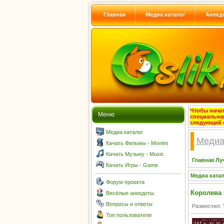
Главная
Медиа каталог
Анекд
Чтобы начат
Меню
специальна
следующей 
Медиа каталог
Медиа
Качать Фильмы - Movies
Качать Музыку - Music
Главная
Лу
Качать Игры - Game
Медиа ката
Форум проекта
Королева 
Весёлые анекдоты
Вопросы и ответы
Разместил: 
Топ пользователи