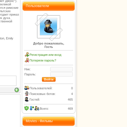
ет Джонс").
великой
Пользователи
ются римские
льтских
отдает приказ
х духа.
ственной
on, Emily
Добро пожаловать,
Гость
Регистрация или вход
Потеряли пароль?
Ник:
Пароль:
Пользователей:
0
Поисковых ботов:
4
Гостей:
465
Всего:
469
Movies - Фильмы