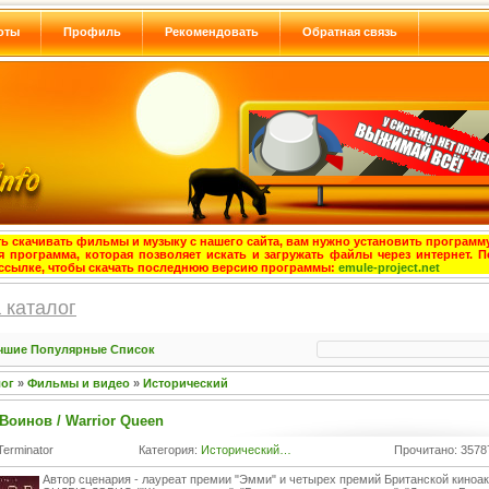
оты
Профиль
Рекомендовать
Обратная связь
ь скачивать фильмы и музыку с нашего сайта, вам нужно установить программу
я программа, которая позволяет искать и загружать файлы через интернет. П
ссылке, чтобы скачать последнюю версию программы:
emule-project.net
 каталог
чшие
Популярные
Список
лог
»
Фильмы и видео
»
Исторический
Воинов / Warrior Queen
Terminator
Категория:
Исторический…
Прочитано: 3578
Автор сценария - лауреат премии "Эмми" и четырех премий Британской киноа