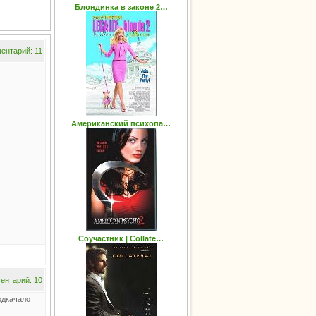
Блондинка в законе 2…
ентарий: 11
Американский психопа…
Соучастник | Collate…
ентарий: 10
одкачало