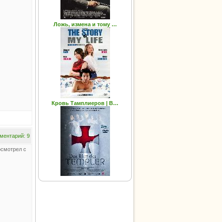
Ложь, измена и тому …
Кровь Тамплиеров | B…
ментарий: 9
осмотрел с