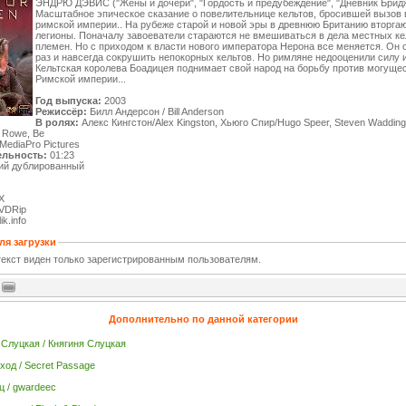
ЭНДРЮ ДЭВИС ("Жены и дочери", "Гордость и предубеждение", "Дневник Бридж
Масштабное эпическое сказание о повелительнице кельтов, бросившей вызов 
римской империи.. На рубеже старой и новой эры в древнюю Британию вторга
легионы. Поначалу завоеватели стараются не вмешиваться в дела местных ке
племен. Но с приходом к власти нового императора Нерона все меняется. Он 
раз и навсегда сокрушить непокорных кельтов. Но римляне недооценили силу и
Кельтская королева Боадицея поднимает свой народ на борьбу против могуще
Римской империи...
Год выпуска:
2003
Режиссёр:
Билл Андерсон / Bill Anderson
В ролях:
Алекс Кингстон/Alex Kingston, Хьюго Спир/Hugo Speer, Steven Waddingt
e Rowe, Be
MediaPro Pictures
льность:
01:23
ий дублированный
X
VDRip
ik.info
ля загрузки
екст виден только зарегистрированным пользователям.
Дополнительно по данной категории
 Слуцкая / Княгиня Слуцкая
ход / Secret Passage
ц / gwardeec