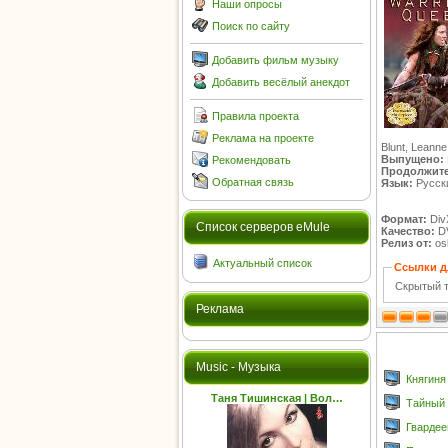
Наши опросы
Поиск по сайту
Добавить фильм музыку
Добавить весёлый анекдот
Правила проекта
Реклама на проекте
Blunt, Leann
Выпущено:
Рекомендовать
Продолжите
Обратная связь
Язык:
Русск
Формат:
Div
Cписок серверов eMule
Качество:
D
Релиз от:
osl
Актуальный список
Ссылки д
Скрытый т
Реклама
Music - Музыка
Княгиня
Таня Тишинская | Вол…
Тайный 
Гвардее