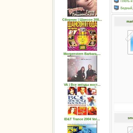
Плоть и 
Бедный,
Cборник | Шансон 200…
mar
Morgenstern Barbara,…
VA | Bсе звёзды вост…
smo
ID&T Trance 2004 Vol…