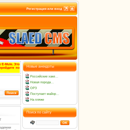
Регистрация или вход
 E-Mule. Это
Новые анекдоты
ерейдите по
Российские хаке…
Новая порода…
ОРЗ
Поступает майор…
На пляже
Поиск по сайту
7
кадемии