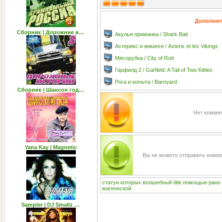
Дополнит
Сборник | Дорожние и…
Акулья приманка / Shark Bait
Астерикс и викинги / Asterix et les Vikings
Мясорубка / City of Rott
Гарфилд 2 / Garfield: A Tail of Two Kitties
Рога и копыта / Barnyard
Сборник | Шансон год…
Нет коммен
Yana Kay | Magnetic
Вы не можете отправить комм
статуи
которых
волшебный
title
помощью
рано
магической
Sampler | DJ Smallz …