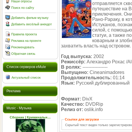
Наши опросы
отправляется скв
Поиск по сайту
путешествие на В
приключения. Он
Добавить фильм музыку
Рано-Рараку, в к
Истуканов, позна
Добавить весёлый анекдот
силой, с помощью
Правила проекта
статуи, а также 
коварным и злоб
Реклама на проекте
захватить власть над островом.
Рекомендовать
Обратная связь
Год выпуска:
2002
Режиссёр:
Алехандро Рохас /Al
В ролях:
-----------------
Cписок серверов eMule
Выпущено:
Cineanimadores
Продолжительность:
01:14
Актуальный список
Язык:
Русский дублированный
Реклама
Формат:
DivX
Качество:
DVDRip
Music - Музыка
Релиз от:
oslik.info
Сборник | Криминальн…
Ссылки для загрузки
Скрытый текст виден только зарегистриро