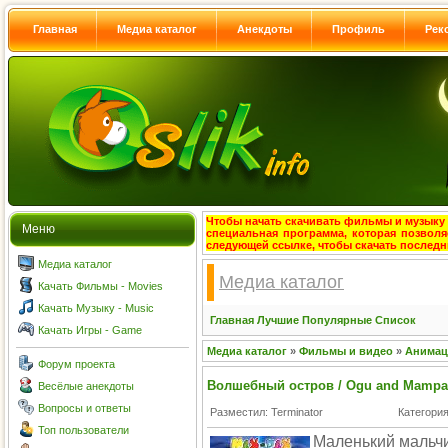
Главная
Медиа каталог
Анекдоты
Профиль
Рек
Чтобы начать скачивать фильмы и музыку с
Меню
специальная программа, которая позволя
следующей ссылке, чтобы скачать после
Медиа каталог
Медиа каталог
Качать Фильмы - Movies
Качать Музыку - Music
Главная
Лучшие
Популярные
Список
Качать Игры - Game
Медиа каталог
»
Фильмы и видео
»
Анима
Форум проекта
Волшебный остров / Ogu and Mampat
Весёлые анекдоты
Вопросы и ответы
Разместил: Terminator
Категори
Топ пользователи
Маленький мальчи