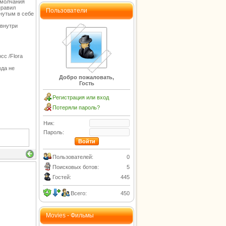
 молчания
правил
Пользователи
нутым в себе
 внутри
сс /Flora
вда не
Добро пожаловать,
Гость
Регистрация или вход
Потеряли пароль?
Ник:
Пароль:
Пользователей:
0
Поисковых ботов:
5
Гостей:
445
Всего:
450
Movies - Фильмы