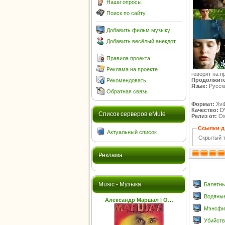
Наши опросы
Поиск по сайту
Добавить фильм музыку
Добавить весёлый анекдот
Правила проекта
Реклама на проекте
говорят на п
Продолжите
Рекомендовать
Язык:
Русск
Обратная связь
Формат:
Xvi
Качество:
D
Cписок серверов eMule
Релиз от:
Osl
Ссылки д
Актуальный список
Скрытый т
Реклама
Music - Музыка
Балетны
Водяные
Александр Маршал | О…
Мэнсфил
Убийств