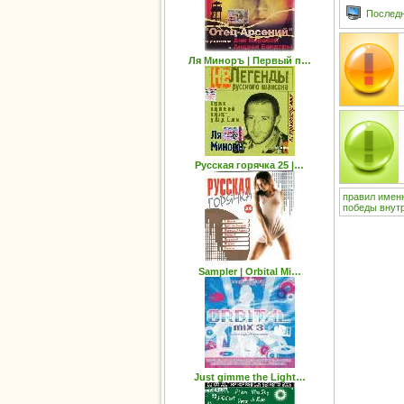
Последн
Ля Миноръ | Первый п…
Русская горячка 25 |…
правил
имен
победы
внут
Sampler | Orbital Mi…
Just gimme the Light…