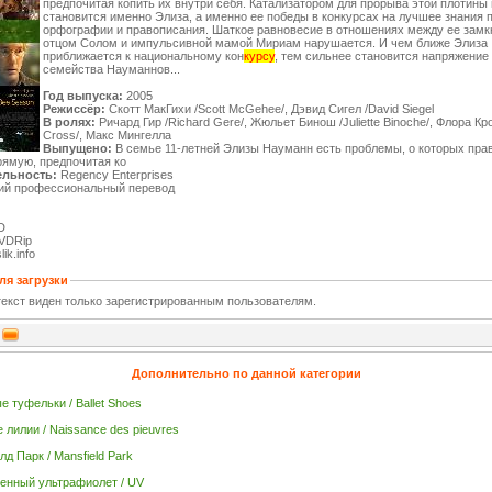
предпочитая копить их внутри себя. Катализатором для прорыва этой плотины
становится именно Элиза, а именно ее победы в конкурсах на лучшее знания 
орфографии и правописания. Шаткое равновесие в отношениях между ее замк
отцом Солом и импульсивной мамой Мириам нарушается. И чем ближе Элиза
приближается к национальному кон
курсу
, тем сильнее становится напряжение
семейства Науманнов...
Год выпуска:
2005
Режиссёр:
Скотт МакГихи /Scott McGehee/, Дэвид Сигел /David Siegel
В ролях:
Ричард Гир /Richard Gere/, Жюльет Бинош /Juliette Binoche/, Флора Кро
Cross/, Макс Мингелла
Выпущено:
В семье 11-летней Элизы Науманн есть проблемы, о которых пра
рямую, предпочитая ко
льность:
Regency Enterprises
ий профессиональный перевод
D
VDRip
ik.info
ля загрузки
екст виден только зарегистрированным пользователям.
Дополнительно по данной категории
е туфельки / Ballet Shoes
 лилии / Naissance des pieuvres
д Парк / Mansfield Park
енный ультрафиолет / UV