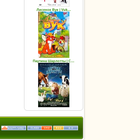
Лисенок Вук | Vuk…
Паутина Шарлотты | C…