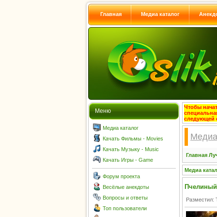
Главная
Медиа каталог
Анекд
Чтобы начат
Меню
специальна
следующей 
Медиа каталог
Медиа
Качать Фильмы - Movies
Качать Музыку - Music
Главная
Лу
Качать Игры - Game
Медиа ката
Форум проекта
Пчелиный 
Весёлые анекдоты
Вопросы и ответы
Разместил: 
Топ пользователи