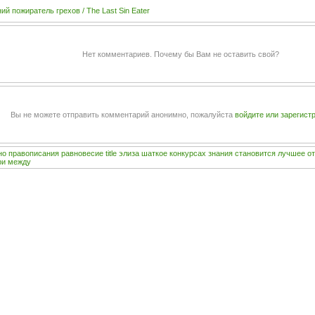
ий пожиратель грехов / The Last Sin Eater
Нет комментариев. Почему бы Вам не оставить свой?
Вы не можете отправить комментарий анонимно, пожалуйста
войдите или зарегист
но
правописания
равновесие
title
элиза
шаткое
конкурсах
знания
становится
лучшее
о
ри
между