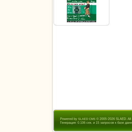
Powered by
© 2005-2026 SLAED. All r
SLAED CMS
Генерация: 0.106 сек. и 15 запросов к базе данн