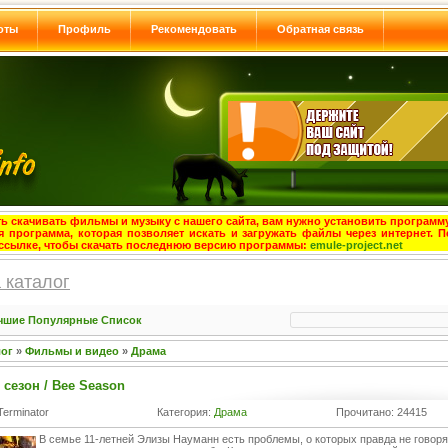
оты
Профиль
Рекомендовать
Обратная связь
ь скачивать фильмы и музыку с нашего сайта, вам нужно установить программу
я программа, которая позволяет искать и загружать файлы через интернет. П
ссылке, чтобы скачать последнюю версию программы:
emule-project.net
 каталог
чшие
Популярные
Список
лог
»
Фильмы и видео
»
Драма
сезон / Bee Season
Terminator
Категория:
Драма
Прочитано: 24415
В семье 11-летней Элизы Науманн есть проблемы, о которых правда не говоря