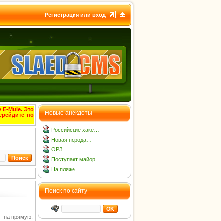
Регистрация или вход
 E-Mule. Это
Новые анекдоты
ерейдите по
Российские хаке…
Новая порода…
ОРЗ
Поступает майор…
На пляже
Поиск по сайту
т на прямую,