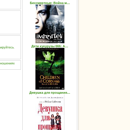
Бессмертные: Война м…
Дети кукурузы 666: А…
рируйтесь
.
тношениях
Девушка для прощания…