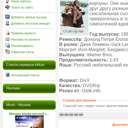
Наши опросы
ворчуны. Они зна
Поиск по сайту
друг другу разные
сексапильная сос
Добавить фильм музыку
превратилась в т
симпатичной вдов
Добавить весёлый анекдот
Правила проекта
Год выпуска:
19
Режиссёр:
Доналд Петри /Donal
Реклама на проекте
В ролях:
Джек Леммон /Jack Lem
Рекомендовать
Маргрет /Ann-Margret/, Берджес
Обратная связь
Выпущено:
Warner Bros.
Продолжительность:
1:43
Язык:
Русский любительский п
Cписок серверов eMule
Актуальный список
Формат:
DivX
Качество:
DVDRip
Реклама
Релиз от:
Oslik.info
Ссылки для загрузки
Music - Музыка
Скрытый текст виден только зарегистриро
Михаил Шуфутинский |…
Дополнит