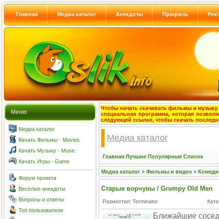
Главная
Медиа каталог
Анекдоты
Профиль
Рек
Чтобы начать скачивать фильмы и музыку с
Меню
специальная программа, которая позволя
следующей ссылке, чтобы скачать после
Медиа каталог
Медиа каталог
Качать Фильмы - Movies
Качать Музыку - Music
Главная
Лучшие
Популярные
Список
Качать Игры - Game
Медиа каталог
»
Фильмы и видео
»
Комеди
Форум проекта
Старые ворчуны / Grumpy Old Men
Весёлые анекдоты
Вопросы и ответы
Разместил: Terminator
Кате
Топ пользователи
Ближайшие соседи