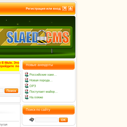
Регистрация или вход
 E-Mule. Это
Новые анекдоты
ерейдите по
Российские хаке…
Новая порода…
ОРЗ
Поступает майор…
На пляже
Поиск по сайту
пугая