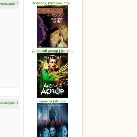
Человек, который сли…
ментарий: 2
Дневной дозор | Днев…
Болото | Venom
ментарий: 1