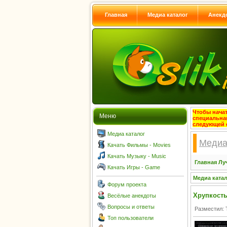
Главная
Медиа каталог
Анекд
Чтобы начат
Меню
специальна
следующей 
Медиа каталог
Медиа
Качать Фильмы - Movies
Качать Музыку - Music
Главная
Лу
Качать Игры - Game
Медиа ката
Форум проекта
Хрупкость 
Весёлые анекдоты
Вопросы и ответы
Разместил: 
Топ пользователи