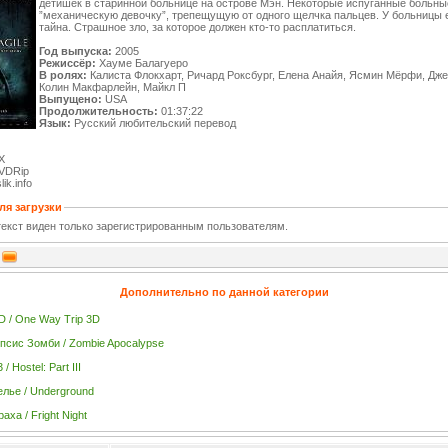
детишек в старинной больнице на острове Мэн. Некоторые испуганные больны
”механическую девочку”, трепещущую от одного щелчка пальцев. У больницы 
тайна. Страшное зло, за которое должен кто-то расплатиться.
Год выпуска:
2005
Режиссёр:
Хауме Балагуеро
В ролях:
Калиста Флокхарт, Ричард Роксбург, Елена Анайя, Ясмин Мёрфи, Дж
Колин Макфарлейн, Майкл П
Выпущено:
USA
Продолжительность:
01:37:22
Язык:
Русский любительский перевод
X
VDRip
ik.info
ля загрузки
екст виден только зарегистрированным пользователям.
Дополнительно по данной категории
D / One Way Trip 3D
псис Зомби / Zombie Apocalypse
/ Hostel: Part III
лье / Underground
аха / Fright Night