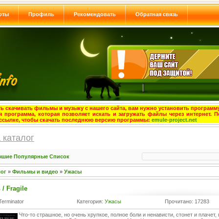
оты
Профиль
Рекомендовать
Обратная связь
ь скачивать фильмы и музыку с нашего сайта, вам нужно установить программу
я программа, которая позволяет искать и загружать файлы через интернет. П
ссылке, чтобы скачать последнюю версию программы:
emule-project.net
 каталог
чшие
Популярные
Список
лог
»
Фильмы и видео
»
Ужасы
/ Fragile
Terminator
Категория:
Ужасы
Прочитано: 17283
Что-то страшное, но очень хрупкое, полное боли и ненависти, стонет и плачет, 