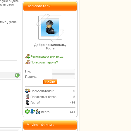
е уже видели
есть своя
Пользователи
емма Джонс,
Добро пожаловать,
Гость
Регистрация или вход
Потеряли пароль?
Ник:
Пароль:
Пользователей:
0
Поисковых ботов:
5
Гостей:
436
Всего:
441
Movies - Фильмы