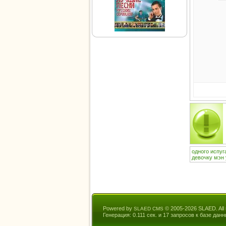
одного
испуг
девочку
мэн
Powered by
© 2005-2026 SLAED. All r
SLAED CMS
Генерация: 0.111 сек. и 17 запросов к базе данн