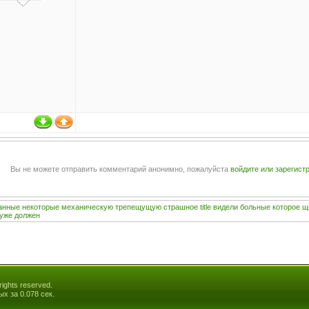
Вы не можете отправить комментарий анонимно, пожалуйста
войдите или зарегист
анные
некоторые
механическую
трепещущую
страшное
title
видели
больные
которое
щ
уже
должен
ights reserved.
ых за 0.078 сек.