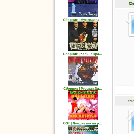
[Ze
Сборник | Мужская ра…
Сборник | Калина кра…
Сборник | Русская Ди…
tre
OST | Лучшие песни р…