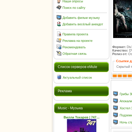
Наши опросы
Поиск по сайту
Добавить фильм музыку
Добавить весёлый анекдот
Правила проекта
Реклама на проекте
Формат:
Div
Рекомендовать
Качество:
D
Обратная связь
Релиз от:
Osl
Ссылки д
Скрытый т
Cписок серверов eMule
Актуальный список
Реклама
Грибы 3
Апокали
Music - Музыка
Хостел 3 
Подземе
Вилли Токарев | 747…
Ночь стр