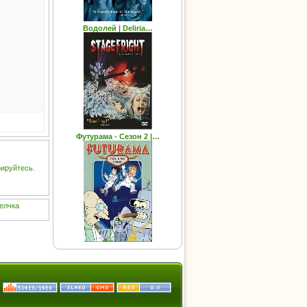
Водолей | Deliria…
Футурама - Сезон 2 |…
рируйтесь
.
елчка