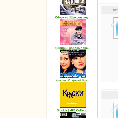
smo
Сборник | Шансон год…
Сибирь | Хорошие зна…
Краски | Старший бра…
Smokie | MP3 Collect…