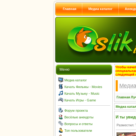
Главная
Медиа каталог
Анекд
Чтобы начат
Меню
специальна
следующей 
Медиа каталог
Медиа
Качать Фильмы - Movies
Качать Музыку - Music
Главная
Лу
Качать Игры - Game
Медиа ката
Форум проекта
И ты уви
Весёлые анекдоты
Вопросы и ответы
Разместил: 
Топ пользователи