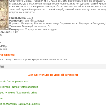
Советского Союза - генерал Н. П. Каманин. Ему необходимо срочно доставить 
плацдарм, где в окружении немцев героически сражается одна из частей Красн
все самолеты из эскадрильи связи разбиты, летчики погибли, а перед ним стои
тилетний щуплый паренек - его сын Аркадий, готовый вылететь туда на после
исправном самолете...
Год выпуска:
1978
Режиссёр:
Георгий Кузнецов
В ролях:
Владимир Широков, Александр Пороховщиков, Маргарита Володина,
Яковенко, Геннадий Корольков, В
Выпущено:
Свердловская киностудия
льность:
1:07
ий
D
VDRip
ik.info
ля загрузки
екст виден только зарегистрированным пользователям.
Дополнительно по данной категории
ский. Заговор маршала
 Ватана / Nefes: Vatan sagolsun
реступников / L'armee du crime
ава
 солдатами / Saints And Soldiers