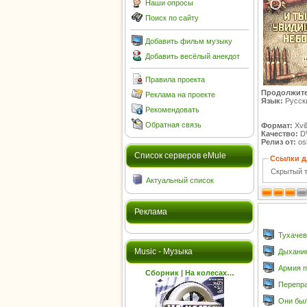
Наши опросы
Поиск по сайту
Добавить фильм музыку
Добавить весёлый анекдот
Правила проекта
Продолжите
Реклама на проекте
Язык:
Русск
Рекомендовать
Обратная связь
Формат:
Xvi
Качество:
D
Релиз от:
osl
Cписок серверов eMule
Ссылки д
Скрытый т
Актуальный список
Реклама
Тухачев
Music - Музыка
Дыхание
Армия п
Сборник | На колесах…
Перепр
Они были