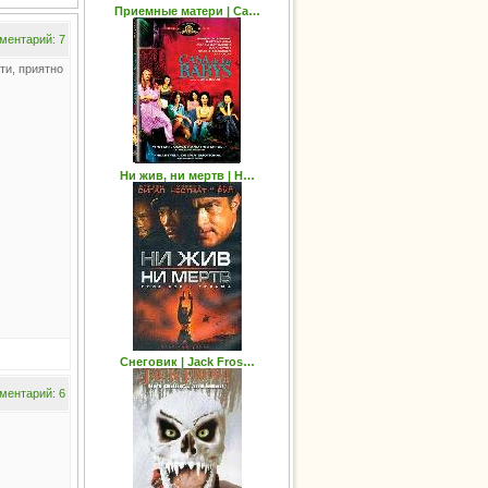
Приемные матери | Ca…
ментарий: 7
ти, приятно
Ни жив, ни мертв | H…
Снеговик | Jack Fros…
ментарий: 6