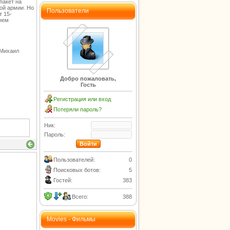
пакет на
ой армии. Но
Пользователи
т 15-
днем
 Михаил
Добро пожаловать,
Гость
Регистрация или вход
Потеряли пароль?
Ник:
Пароль:
Пользователей:
0
Поисковых ботов:
5
Гостей:
383
Всего:
388
Movies - Фильмы