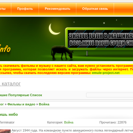
оты
Профиль
Рекомендовать
Обратная связь
ь скачивать фильмы и музыку с нашего сайта, вам нужно установить программу
я программа, которая позволяет искать и загружать файлы через интернет. П
ссылке, чтобы скачать последнюю версию программы:
emule-project.net
 каталог
чшие
Популярные
Список
лог
»
Фильмы и видео
»
Война
дишь небо
Terminator
Категория:
Война
Прочитано: 22876
Август 1944 года. На командном пункте авиационного полка легендарный летчи