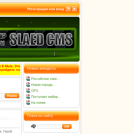
Регистрация или вход
 E-Mule. Это
Новые анекдоты
ерейдите по
Российские хаке…
Новая порода…
ОРЗ
Поступает майор…
На пляже
Поиск по сайту
к, Герой