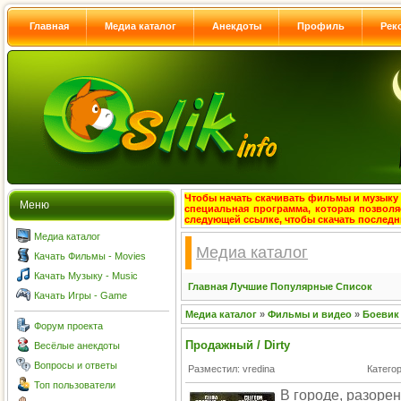
Главная
Медиа каталог
Анекдоты
Профиль
Рек
Чтобы начать скачивать фильмы и музыку с
Меню
специальная программа, которая позволя
следующей ссылке, чтобы скачать после
Медиа каталог
Медиа каталог
Качать Фильмы - Movies
Качать Музыку - Music
Главная
Лучшие
Популярные
Список
Качать Игры - Game
Медиа каталог
»
Фильмы и видео
»
Боевик
Форум проекта
Продажный / Dirty
Весёлые анекдоты
Вопросы и ответы
Разместил: vredina
Катего
Топ пользователи
В городе, разоре