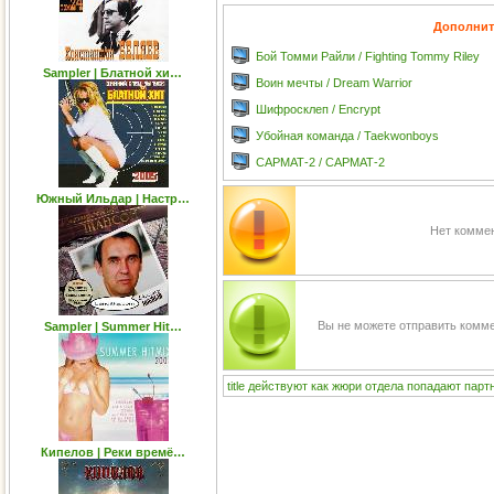
Дополнит
Бой Томми Райли / Fighting Tommy Riley
Sampler | Блатной хи…
Воин мечты / Dream Warrior
Шифросклеп / Encrypt
Убойная команда / Taekwonboys
САРМАТ-2 / САРМАТ-2
Южный Ильдар | Настр…
Нет коммен
Вы не можете отправить комм
Sampler | Summer Hit…
title
действуют
как
жюри
отдела
попадают
парт
Кипелов | Реки времё…