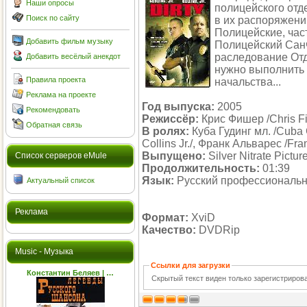
Наши опросы
полицейского отд
Поиск по сайту
в их распоряжении
Полицейские, част
Добавить фильм музыку
Полицейский Санч
раследование Отд
Добавить весёлый анекдот
нужно выполнить
Правила проекта
начальства...
Реклама на проекте
Год выпуска:
2005
Рекомендовать
Режиссёр:
Крис Фишер /Chris Fi
Обратная связь
В ролях:
Куба Гудинг мл. /Cuba G
Collins Jr./, Франк Альварес /Fra
Выпущено:
Silver Nitrate Pictur
Cписок серверов eMule
Продолжительность:
01:39
Язык:
Русский профессиональ
Актуальный список
Реклама
Формат:
XviD
Качество:
DVDRip
Music - Музыка
Ссылки для загрузки
Константин Беляев | …
Скрытый текст виден только зарегистриро