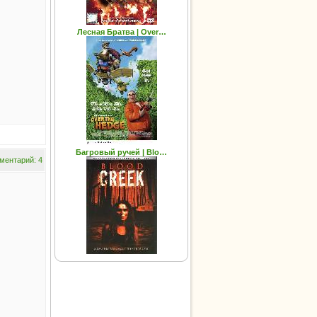
Лесная Братва | Over…
Багровый ручей | Blo…
ментарий: 4