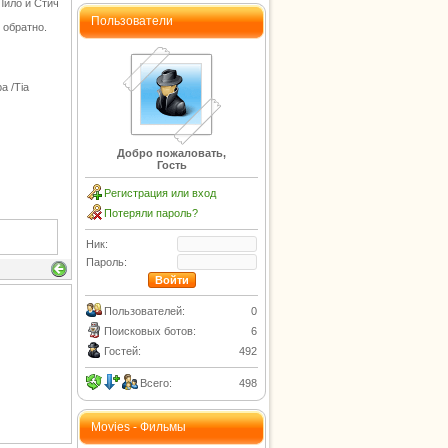
Лило и Стич
Пользователи
 обратно.
а /Tia
Добро пожаловать,
Гость
Регистрация или вход
Потеряли пароль?
Ник:
Пароль:
Пользователей:
0
Поисковых ботов:
6
Гостей:
492
Всего:
498
Movies - Фильмы