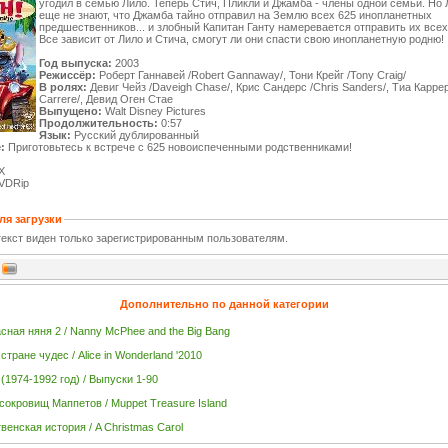
угодил в семью Лило. Теперь Стич, Пликли и Джамба - члены одной семьи. Но 
еще не знают, что Джамба тайно отправил на Землю всех 625 инопланетных
предшественников... и злобный Капитан Ганту намеревается отправить их всех
Все зависит от Лило и Стича, смогут ли они спасти свою инопланетную родню!
Год выпуска:
2003
Режиссёр:
Роберт Ганнавей /Robert Gannaway/, Тони Крейг /Tony Craig/
В ролях:
Девиг Чейз /Daveigh Chase/, Крис Сандерс /Chris Sanders/, Тиа Каррер
Carrere/, Девид Оген Стае
Выпущено:
Walt Disney Pictures
Продолжительность:
0:57
Язык:
Русский дублированный
:
Приготовьтесь к встрече с 625 новоиспеченными родственниками!
X
VDRip
ля загрузки
екст виден только зарегистрированным пользователям.
Дополнительно по данной категории
сная няня 2 / Nanny McPhee and the Big Bang
стране чудес / Alice in Wonderland '2010
(1974-1992 год) / Выпуски 1-90
сокровищ Маппетов / Muppet Treasure Island
венская история / A Christmas Carol