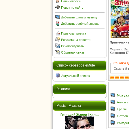
Наши опросы
Поиск по сайту
Добавить фильм музыку
Добавить весёлый анекдот
Правила проекта
Реклама на проекте
Примечание
Рекомендовать
Формат:
Div
Обратная связь
Качество:
D
Ссылки д
Cписок серверов eMule
Скрытый т
Актуальный список
Реклама
Моя ужа
Алиса в 
Music - Музыка
Ералаш 
Геннадий Жаров | Кил…
Остров 
Рождест