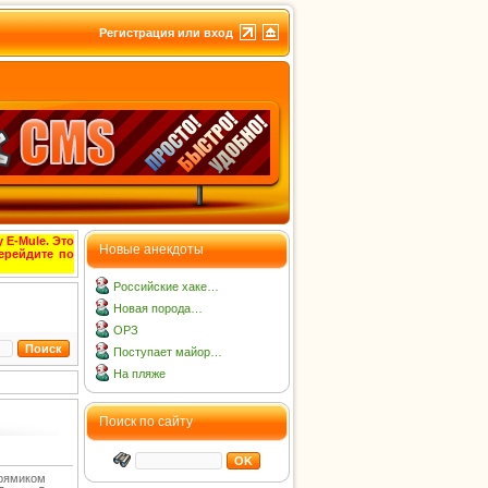
Регистрация или вход
 E-Mule. Это
Новые анекдоты
ерейдите по
Российские хаке…
Новая порода…
ОРЗ
Поступает майор…
На пляже
Поиск по сайту
прямиком