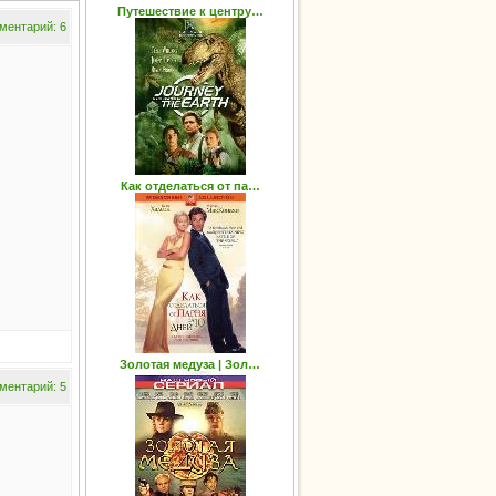
Путешествие к центру…
ментарий: 6
Как отделаться от па…
Золотая медуза | Зол…
ментарий: 5