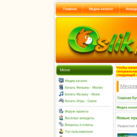
Главная
Медиа каталог
Анекд
Чтобы начат
Меню
специальна
следующей 
Медиа каталог
Медиа
Качать Фильмы - Movies
Качать Музыку - Music
Главная
Лу
Качать Игры - Game
Медиа ката
Форум проекта
Новые при
Весёлые анекдоты
Вопросы и ответы
Разместил:
Топ пользователи