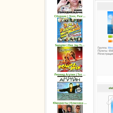
Сборник | Ээхх, Разг…
Sampler | Dee Jay Ti…
Группа:
Мес
Пункты: 65
Регистрация
Леонид Агутин | Тот …
ele
Юмористы | Классика …