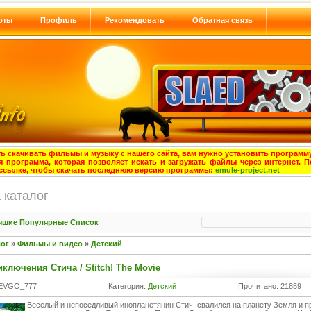
оты
Профиль
Рекомендовать
Обратная связь
ь скачивать фильмы и музыку с нашего сайта, вам нужно установить программу
я программа, которая позволяет искать и загружать файлы через интернет. П
ссылке, чтобы скачать последнюю версию программы:
emule-project.net
 каталог
чшие
Популярные
Список
лог
»
Фильмы и видео
»
Детский
ключения Стича / Stitch! The Movie
 EVGO_777
Категория:
Детский
Прочитано: 21859
Веселый и непоседливый инопланетянин Стич, свалился на планету Земля и 