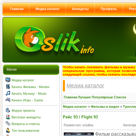
Главная
Медиа каталог
Анекдоты
Профиль
Рек
Чтобы начать скачивать фильмы и музыку с
Меню
специальная программа, которая позволя
следующей ссылке, чтобы скачать после
Медиа каталог
Медиа каталог
Качать Фильмы - Movies
Качать Музыку - Music
Главная
Лучшие
Популярные
Список
Качать Игры - Game
Медиа каталог
»
Фильмы и видео
»
Трилле
Форум проекта
Рейс 93 / Flight 93
Весёлые анекдоты
Вопросы и ответы
Разместил: vredina
Категор
Топ пользователи
Фильм рассказыв