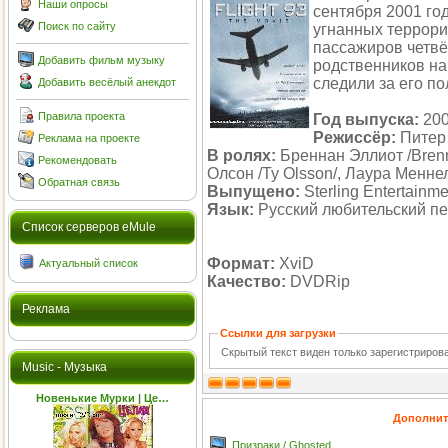
Наши опросы
сентября 2001 го
Поиск по сайту
угнанных террор
пассажиров четвёр
Добавить фильм музыку
родственников на
следили за его по
Добавить весёлый анекдот
Правила проекта
Год выпуска:
20
Режиссёр:
Питер 
Реклама на проекте
В ролях:
Бреннан Эллиот /Brennan
Рекомендовать
Олсон /Ty Olsson/, Лаура Менне
Обратная связь
Выпущено:
Sterling Entertainme
Язык:
Русский любительский п
Cписок серверов eMule
Формат:
XviD
Актуальный список
Качество:
DVDRip
Реклама
Ссылки для загрузки
Скрытый текст виден только зарегистриро
Music - Музыка
Новенькие Мурки | Це…
Дополнит
Призраки / Ghosted