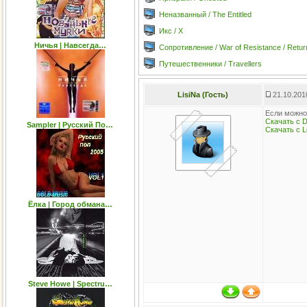
Неназванный / The Entitled
Икс / X
Ничья | Навсегда…
Сопротивление / War of Resistance / Return
Путешественники / Travellers
LisiNa (Гость)
21.10.201
Если можно
Скачать с De
Sampler | Русский По…
Скачать с Le
Ёлка | Город обмана…
Steve Howe | Spectru…