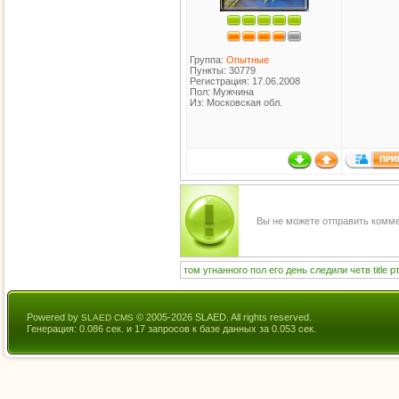
Группа:
Опытные
Пункты: 30779
Регистрация: 17.06.2008
Пол: Мужчина
Из: Московская обл.
Вы не можете отправить комм
том
угнанного
пол
его
день
следили
четв
title
р
Powered by
© 2005-2026 SLAED. All rights reserved.
SLAED CMS
Генерация: 0.086 сек. и 17 запросов к базе данных за 0.053 сек.