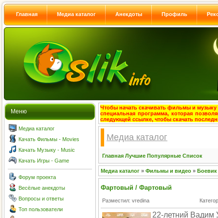
Главная
Медиа каталог
Анекдоты
Профиль
Рек
Чтобы начать скачивать фильмы и музыку с
Меню
специальная программа, которая позволя
следующей ссылке, чтобы скачать после
Медиа каталог
Медиа каталог
Качать Фильмы - Movies
Качать Музыку - Music
Главная
Лучшие
Популярные
Список
Качать Игры - Game
Медиа каталог
»
Фильмы и видео
»
Боевик
Форум проекта
Фартовый / Фартовый
Весёлые анекдоты
Вопросы и ответы
Разместил: vredina
Катего
Топ пользователи
22-летний Вадим 