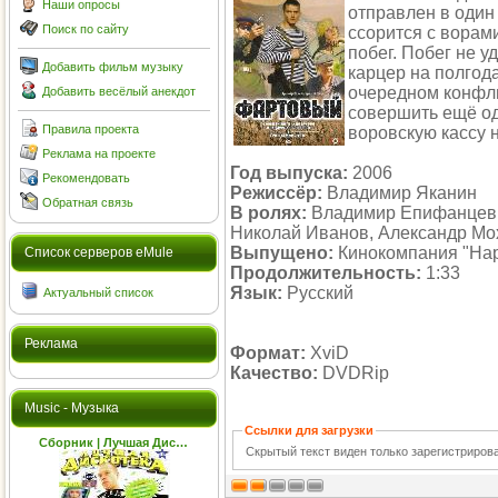
Наши опросы
отправлен в один
Поиск по сайту
ссорится с ворам
побег. Побег не у
Добавить фильм музыку
карцер на полгода
очередном конфли
Добавить весёлый анекдот
совершить ещё од
Правила проекта
воровскую кассу 
Реклама на проекте
Год выпуска:
2006
Рекомендовать
Режиссёр:
Владимир Яканин
Обратная связь
В ролях:
Владимир Епифанцев, 
Николай Иванов, Александр Мо
Выпущено:
Кинокомпания "Нар
Cписок серверов eMule
Продолжительность:
1:33
Язык:
Русский
Актуальный список
Реклама
Формат:
XviD
Качество:
DVDRip
Music - Музыка
Ссылки для загрузки
Сборник | Лучшая Дис…
Скрытый текст виден только зарегистриро