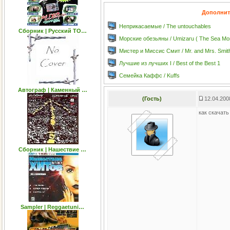
Дополнит
Неприкасаемые / The untouchables
Сборник | Русский ТО…
Морские обезьяны / Umizaru ( The Sea Mo
Мистер и Миссис Смит / Mr. and Mrs. Smit
Лучшие из лучших I / Best of the Best 1
Семейка Каффс / Kuffs
Автограф | Каменный …
(Гость)
12.04.200
как скачать
Cборник | Нашествие …
Sampler | Reggaetuni…