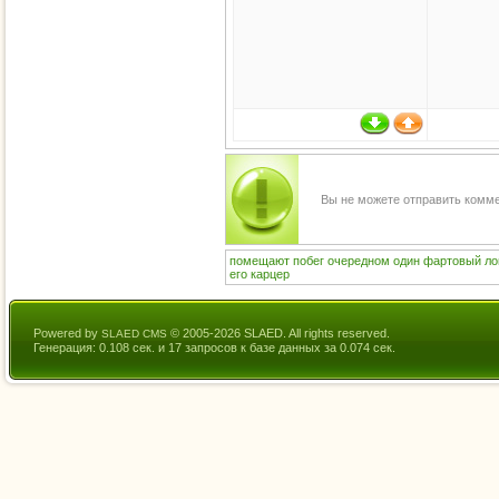
Вы не можете отправить комм
помещают
побег
очередном
один
фартовый
ло
его
карцер
Powered by
© 2005-2026 SLAED. All rights reserved.
SLAED CMS
Генерация: 0.108 сек. и 17 запросов к базе данных за 0.074 сек.