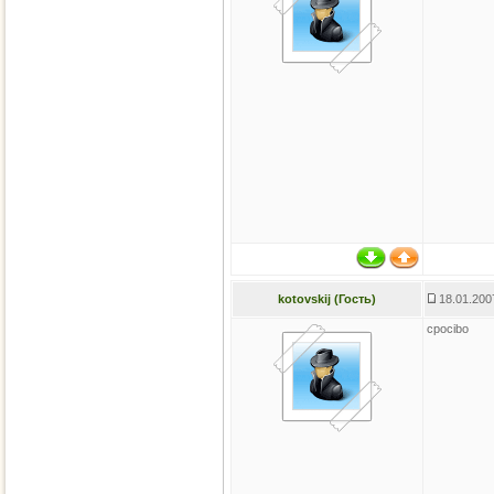
kotovskij (Гость)
18.01.200
cpocibo