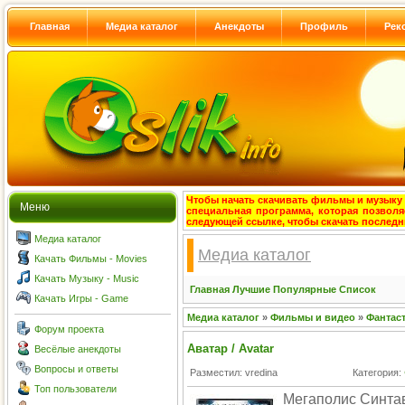
Главная
Медиа каталог
Анекдоты
Профиль
Рек
Чтобы начать скачивать фильмы и музыку с
Меню
специальная программа, которая позволя
следующей ссылке, чтобы скачать после
Медиа каталог
Медиа каталог
Качать Фильмы - Movies
Качать Музыку - Music
Главная
Лучшие
Популярные
Список
Качать Игры - Game
Медиа каталог
»
Фильмы и видео
»
Фантас
Форум проекта
Аватар / Avatar
Весёлые анекдоты
Вопросы и ответы
Разместил: vredina
Категория:
Топ пользователи
Мегаполис Синтав