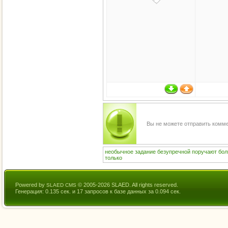
Вы не можете отправить комм
необычное
задание
безупречной
поручают
бо
только
Powered by
© 2005-2026 SLAED. All rights reserved.
SLAED CMS
Генерация: 0.135 сек. и 17 запросов к базе данных за 0.094 сек.