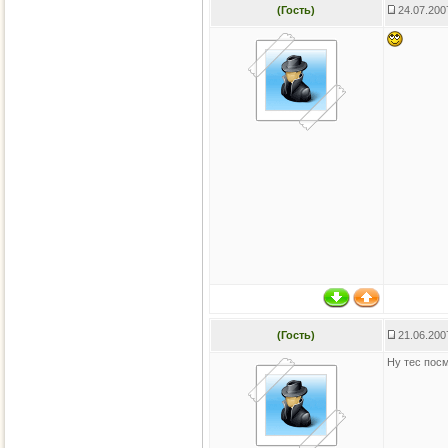
(Гость)
24.07.200
(Гость)
21.06.200
Ну тес пос