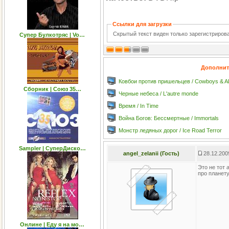
Ссылки для загрузки
Скрытый текст виден только зарегистриро
Супер Булкотряс | Vo…
Дополнит
Ковбои против пришельцев / Cowboys & Al
Сборник | Союз 35…
Черные небеса / L'autre monde
Время / In Time
Война Богов: Бессмертные / Immortals
Монстр ледяных дорог / Ice Road Terror
Sampler | СуперДиско…
angel_zelanii (Гость)
28.12.200
Это не тот 
про планету
Онлине | Еду я на мо…