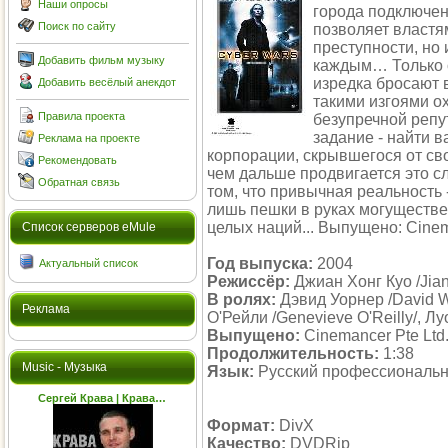
Наши опросы
города подключена
Поиск по сайту
позволяет властя
преступности, но 
Добавить фильм музыку
каждым… Только 
изредка бросают 
Добавить весёлый анекдот
такими изгоями о
Правила проекта
безупречной репу
задание - найти 
Реклама на проекте
корпорации, скрывшегося от св
Рекомендовать
чем дальше продвигается это с
Обратная связь
том, что привычная реальность 
лишь пешки в руках могуществе
целых наций... Выпущено: Cinem
Cписок серверов eMule
Год выпуска:
2004
Актуальный список
Режиссёр:
Джиан Хонг Куо /Jia
В ролях:
Дэвид Уорнер /David W
Реклама
О'Рейли /Genevieve O'Reilly/, Л
Выпущено:
Cinemancer Pte Ltd
Продолжительность:
1:38
Music - Музыка
Язык:
Русский профессиональ
Сергей Крава | Крава…
Формат:
DivX
Качество:
DVDRip