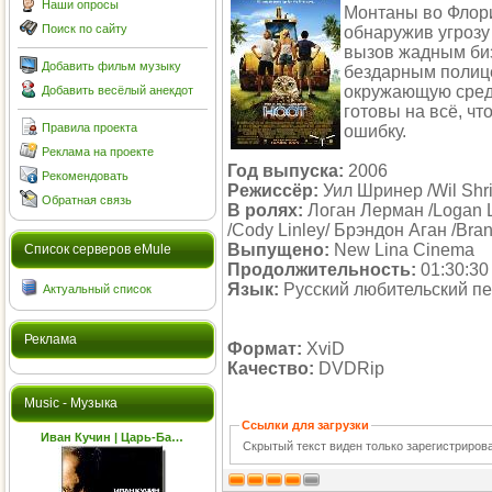
Наши опросы
Монтаны во Флори
Поиск по сайту
обнаружив угрозу
вызов жадным би
Добавить фильм музыку
бездарным полиц
окружающую среду
Добавить весёлый анекдот
готовы на всё, ч
Правила проекта
ошибку.
Реклама на проекте
Год выпуска:
2006
Рекомендовать
Режиссёр:
Уил Шринер /Wil Shri
Обратная связь
В ролях:
Логан Лерман /Logan L
/Cody Linley/ Брэндон Аган /Bra
Выпущено:
New Lina Cinema
Cписок серверов eMule
Продолжительность:
01:30:30
Язык:
Русский любительский п
Актуальный список
Реклама
Формат:
XviD
Качество:
DVDRip
Music - Музыка
Ссылки для загрузки
Иван Кучин | Царь-Ба…
Скрытый текст виден только зарегистриро