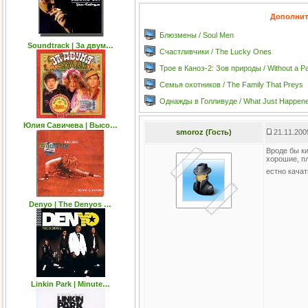
Дополнит
Блюзмены / Soul Men
Soundtrack | За двум…
Счастливчики / The Lucky Ones
Трое в Каноэ-2: Зов природы / Without a Pad
Семья охотников / The Family That Preys
Однажды в Голливуде / What Just Happen
Юлия Савичева | Высо…
smoroz (Гость)
21.11.200
Вроде бы к
хорошие, п
естно качат
Denyo | The Denyos …
Linkin Park | Minute…