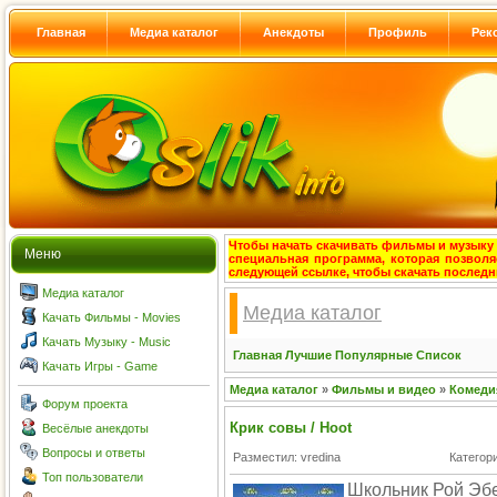
Главная
Медиа каталог
Анекдоты
Профиль
Рек
Чтобы начать скачивать фильмы и музыку с
Меню
специальная программа, которая позволя
следующей ссылке, чтобы скачать после
Медиа каталог
Медиа каталог
Качать Фильмы - Movies
Качать Музыку - Music
Главная
Лучшие
Популярные
Список
Качать Игры - Game
Медиа каталог
»
Фильмы и видео
»
Комеди
Форум проекта
Крик совы / Hoot
Весёлые анекдоты
Вопросы и ответы
Разместил: vredina
Категор
Топ пользователи
Школьник Рой Эбе