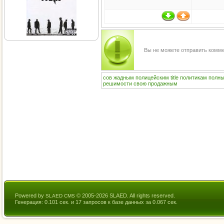
Вы не можете отправить комм
сов
жадным
полицейским
title
политикам
полн
решимости
свою
продажным
Powered by
© 2005-2026 SLAED. All rights reserved.
SLAED CMS
Генерация: 0.101 сек. и 17 запросов к базе данных за 0.067 сек.