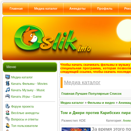
Главная
Медиа каталог
Анекдоты
Профиль
Рек
Чтобы начать скачивать фильмы и музыку с
Меню
специальная программа, которая позволя
следующей ссылке, чтобы скачать после
Медиа каталог
Медиа каталог
Качать Фильмы - Movies
Качать Музыку - Music
Главная
Лучшие
Популярные
Список
Качать Игры - Game
Медиа каталог
»
Фильмы и видео
»
Анима
Форум проекта
Том и Джери против Карибских пирато
Весёлые анекдоты
Вопросы и ответы
Разместил: KDE
Категория:
Аним
Топ пользователи
За время этого п