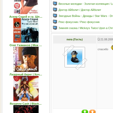
Веселые мелодии - Золотая коллекция / Lo
Доктор Айболит / Доктор Айболит
Звездные Войны - Дроиды / Star Wars - Dr
Аскер Седой и гр. Шп…
Рекс-фокусник / Рекс-фокусник
Зимняя сказка / Mickeys Twice Upon a Chr
nera (Гость)
21.08.200
Олег Газманов | Мои …
спасибо
Лазурный берег | Хоч…
Rosanne Cash | Black…