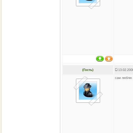
(Гость)
13.02.200
сам люблю э