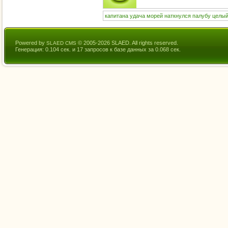
капитана
удача
морей
наткнулся
палубу
целы
Powered by
© 2005-2026 SLAED. All rights reserved.
SLAED CMS
Генерация: 0.104 сек. и 17 запросов к базе данных за 0.068 сек.