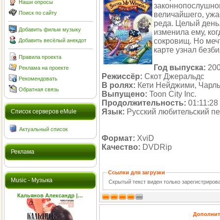
Наши опросы
законнопослушно
Поиск по сайту
величайшего, уж
реда. Целый день,
Добавить фильм музыку
изменила ему, ког
сокровищ. Но меч
Добавить весёлый анекдот
карте узнал безб
Правила проекта
Год выпуска:
20
Реклама на проекте
Режиссёр:
Скот Джеральдс
Рекомендовать
В ролях:
Кети Нейджими, Чарль
Обратная связь
Выпущено:
Toon City Inc.
Продолжительность:
01:11:28
Язык:
Русский любительский п
Cписок серверов eMule
Актуальный список
Формат:
XviD
Качество:
DVDRip
Реклама
Ссылки для загрузки
Music - Музыка
Скрытый текст виден только зарегистриро
Кальянов Александр |…
Дополнит