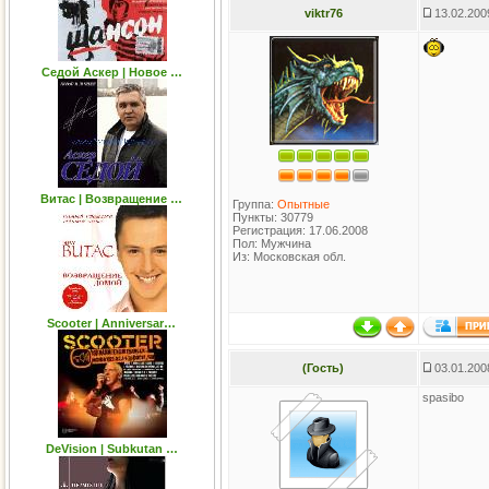
viktr76
13.02.200
Седой Аскер | Новое …
Витас | Возвращение …
Группа:
Опытные
Пункты: 30779
Регистрация: 17.06.2008
Пол: Мужчина
Из: Московская обл.
Scooter | Anniversar…
(Гость)
03.01.200
spasibo
DeVision | Subkutan …