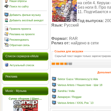
Наши опросы
на себя 4. Керуак
Поиск по сайту
Без ноги 8. Про п
11. Подгибаются н
Добавить фильм музыку
Год выпуска:
20
Добавить весёлый анекдот
Язык:
Русский
Правила проекта
Реклама на проекте
Формат:
RAR
Рекомендовать
Релиз от:
найдено в сети
Обратная связь
Ссылки для загрузки
Скрытый текст виден только зарегистриро
Cписок серверов eMule
Актуальный список
Дополнит
Реклама
Sektor Gaza / Wostawszyj Iz Ada
Various Artists / Нашествие - Шаг 18
Music - Музыка
Xandria / India
Аквариум / Reggae
Супер сборник | Шанс…
Various Artists / XXXL Рок ´13