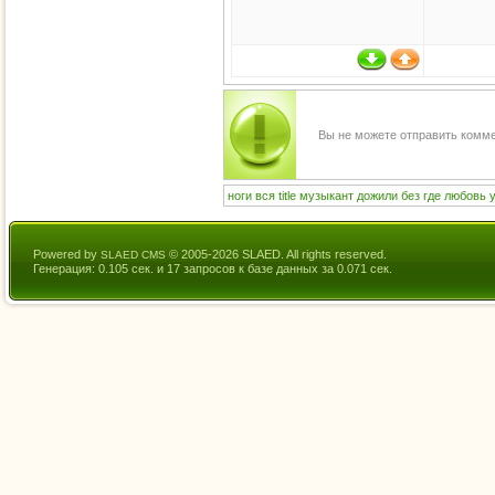
Вы не можете отправить комм
ноги
вся
title
музыкант
дожили
без
где
любовь
Powered by
© 2005-2026 SLAED. All rights reserved.
SLAED CMS
Генерация: 0.105 сек. и 17 запросов к базе данных за 0.071 сек.