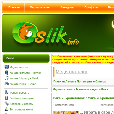
Главная
Медиа каталог
Анекдоты
Профиль
Рек
Чтобы начать скачивать фильмы и музыку с
Меню
специальная программа, которая позволя
следующей ссылке, чтобы скачать после
Медиа каталог
Медиа каталог
Качать Фильмы - Movies
Качать Музыку - Music
Главная
Лучшие
Популярные
Список
Качать Игры - Game
Медиа каталог
»
Музыка и аудио
»
Rock
Форум проекта
Умка и Броневичок / Умка и Бронев
Весёлые анекдоты
Вопросы и ответы
Разместил: lorik
Категория
Топ пользователи
1. Играть в свое 