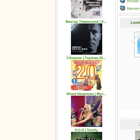
Ночная 
Мертвеч
Виктор Тюменский | К…
Lovel
Сборник | Горячая 20…
Юлия Началова | Муз…
P.O.D | Testify