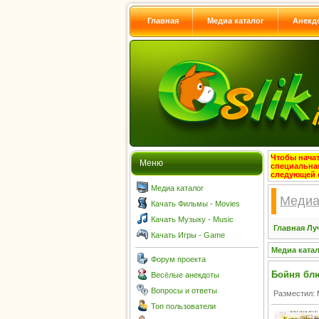
Главная
Медиа каталог
Анекд
Чтобы начат
Меню
специальна
следующей 
Медиа каталог
Медиа
Качать Фильмы - Movies
Качать Музыку - Music
Главная
Лу
Качать Игры - Game
Медиа ката
Форум проекта
Бойня блю
Весёлые анекдоты
Вопросы и ответы
Разместил: 
Топ пользователи