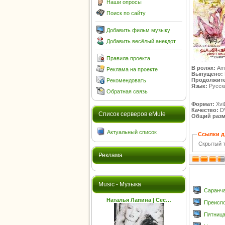
Наши опросы
Поиск по сайту
Добавить фильм музыку
Добавить весёлый анекдот
Правила проекта
В ролях:
Ame
Реклама на проекте
Выпущено:
Продолжите
Рекомендовать
Язык:
Русск
Обратная связь
Формат:
Xvi
Качество:
D
Cписок серверов eMule
Общий разм
Актуальный список
Ссылки д
Скрытый т
Реклама
Music - Музыка
Саранча
Наталья Лапина | Сес…
Преиспод
Пятница,