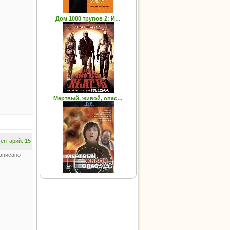
Дом 1000 трупов 2: И…
Мертвый, живой, опас…
ентарий: 15
аписано