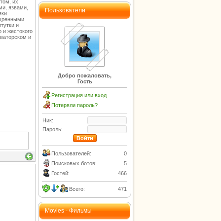
том, их
ми, язвами,
Пользователи
яки
ощренными
тутки и
 и жестокого
оваторском и
Добро пожаловать,
Гость
Регистрация или вход
Потеряли пароль?
Ник:
Пароль:
Пользователей:
0
Поисковых ботов:
5
Гостей:
466
Всего:
471
Movies - Фильмы