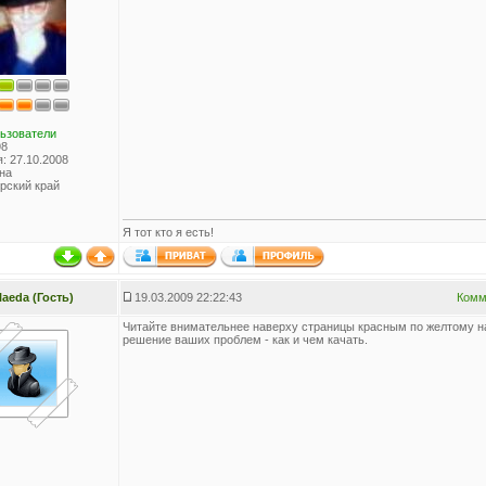
ьзователи
98
: 27.10.2008
на
рский край
Я тот кто я есть!
laeda (Гость)
19.03.2009 22:22:43
Комм
Читайте внимательнее наверху страницы красным по желтому н
решение ваших проблем - как и чем качать.