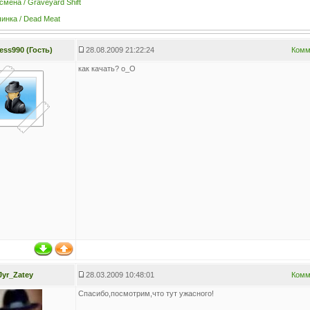
смена / Graveyard Shift
инка / Dead Meat
ess990 (Гость)
28.08.2009 21:22:24
Комм
как качать? о_О
Jyr_Zatey
28.03.2009 10:48:01
Комм
Спасибо,посмотрим,что тут ужасного!