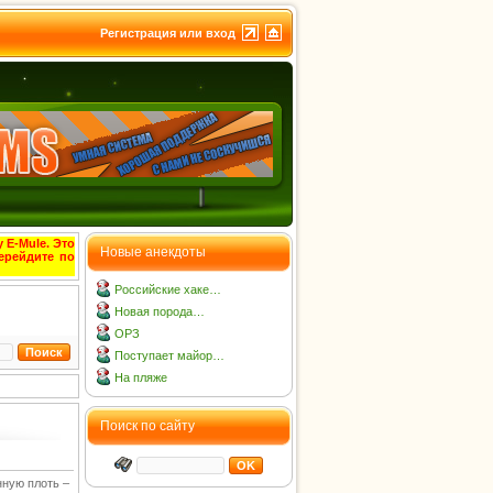
Регистрация или вход
 E-Mule. Это
Новые анекдоты
ерейдите по
Российские хаке…
Новая порода…
ОРЗ
Поступает майор…
На пляже
Поиск по сайту
нную плоть –