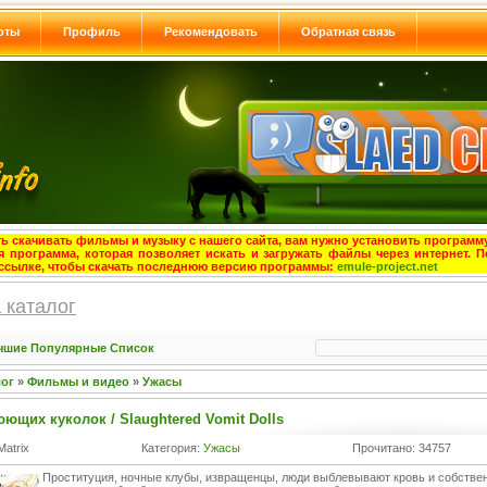
оты
Профиль
Рекомендовать
Обратная связь
ь скачивать фильмы и музыку с нашего сайта, вам нужно установить программу
я программа, которая позволяет искать и загружать файлы через интернет. П
ссылке, чтобы скачать последнюю версию программы:
emule-project.net
 каталог
чшие
Популярные
Список
лог
»
Фильмы и видео
»
Ужасы
ющих куколок / Slaughtered Vomit Dolls
Matrix
Категория:
Ужасы
Прочитано: 34757
Проституция, ночные клубы, извращенцы, люди выблевывают кровь и собстве