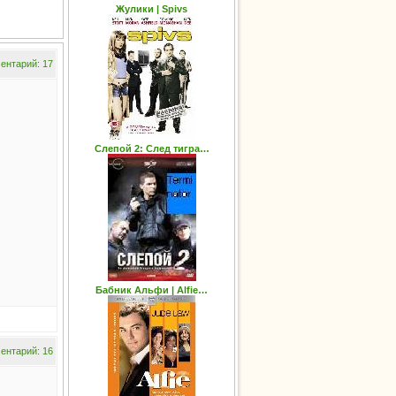
Жулики | Spivs
ентарий: 17
Слепой 2: След тигра…
Бабник Альфи | Alfie…
ентарий: 16