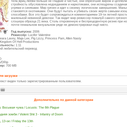
тела жриц любви больше не гладкие и чистые, они обрюзгшие жиром и целлюли
стройность обусловлена недоеданием и наркотиками, они испещрены ссадина
угрями и синяками. Мир грязен и идет к своему логическом завершению. Мань
становятся охотниками. Они будут пытать и убивать своих жертв самыми из
способами. Все это будет сопровождаться комментариями 19-ти летней прости
маленькой невинной девочки. Так видит мир режиссер пожалуй самого грязного
слэшера образца 21 века. Столь откровенную и беспрецедентную резню при н
почти гениальном визуальном ряде не демонстрировал ещё никто.
Год выпуска:
2006
Режиссёр:
Lucifer Valentine
ara Lavey, Maja Lee, Pig Lizzy, Princess Pam, Allen Nasty
Kingdom Of Hell Productions
льность:
1:11
ий любительский перевод
D
VDRip
ер:
700 МB
ля загрузки
екст виден только зарегистрированным пользователям.
Дополнительно по данной категории
: Восьмая чума / Locusts: The 8th Plague
няя зомби / Violent Shit 3 - Infantry of Doom
 13-ое / Friday the 13th