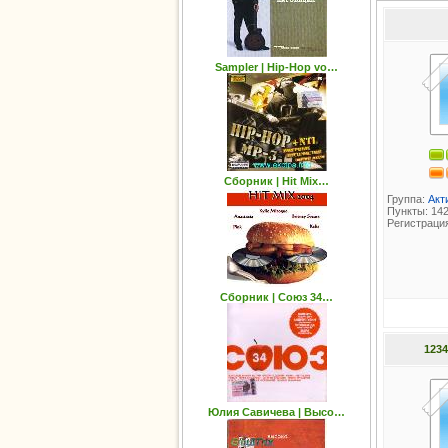
Sampler | Hip-Hop vo…
Сборник | Hit Mix…
Группа:
Акт
Пункты: 14
Регистрация
Сборник | Союз 34…
1234
Юлия Савичева | Высо…