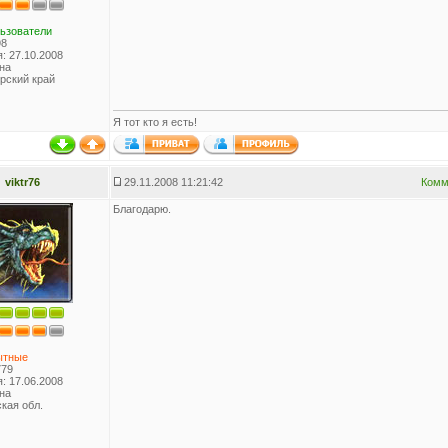
ьзователи
98
: 27.10.2008
на
рский край
Я тот кто я есть!
viktr76
29.11.2008 11:21:42
Комм
Благодарю.
ытные
779
: 17.06.2008
на
кая обл.