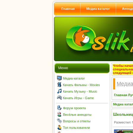
Главная
Медиа каталог
Анекд
Чтобы начат
Меню
специальна
следующей 
Медиа каталог
Медиа
Качать Фильмы - Movies
Качать Музыку - Music
Главная
Лу
Качать Игры - Game
Медиа ката
Форум проекта
Школьница
Весёлые анекдоты
Вопросы и ответы
Разместил: 
Топ пользователи