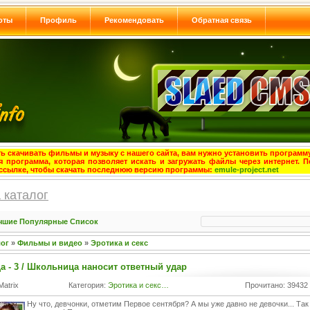
оты
Профиль
Рекомендовать
Обратная связь
ь скачивать фильмы и музыку с нашего сайта, вам нужно установить программу
я программа, которая позволяет искать и загружать файлы через интернет. П
ссылке, чтобы скачать последнюю версию программы:
emule-project.net
 каталог
чшие
Популярные
Список
лог
»
Фильмы и видео
»
Эротика и секс
 - 3 / Школьница наносит ответный удар
Matrix
Категория:
Эротика и секс…
Прочитано: 39432
Ну что, девчонки, отметим Первое сентября? А мы уже давно не девочки... Так