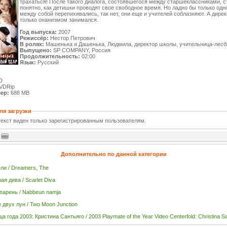
трахаться! После такого диалога, состоявшегося между старшеклассниками, с
понятно, как детишки проводят свое свободное время. Но ладно бы только одн
между собой перепихивались, так нет, они еще и учителей соблазняют. А дире
только онанизмом занимался.
Год выпуска:
2007
Режиссёр:
Нестор Петрович
В ролях:
Машенька и Дашенька, Людмила, директор школы, учительница-лесб
Выпущено:
SP COMPANY, Россия
Продолжительность:
02:00
Язык:
Русский
D
VDRip
ер:
688 MB
ля загрузки
екст виден только зарегистрированным пользователям.
Дополнительно по данной категории
ли / Dreamers, The
я дива / Scarlet Diva
парень / Nabbeun namja
 двух лун / Two Moon Junction
 года 2003: Кристина Сантьяго / 2003 Playmate of the Year Video Centerfold: Christina S