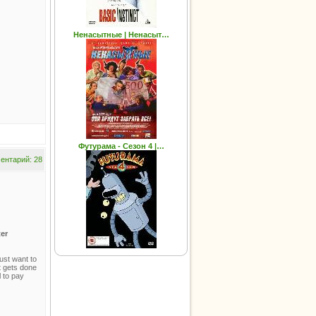
Ненасытные | Ненасыт…
Футурама - Сезон 4 |…
ентарий: 28
ter
ust want to
t gets done
l to pay