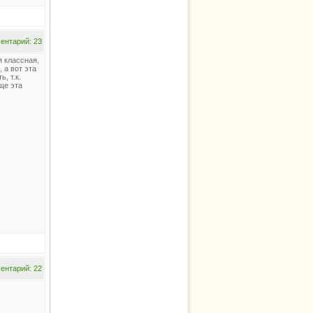
ентарий: 23
я классная,
, а вот эта
, т.к.
бще эта
ентарий: 22