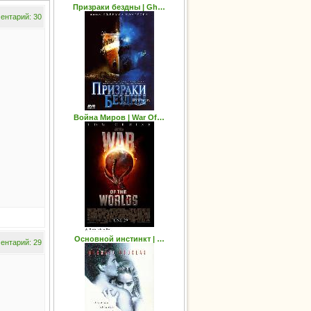
Призраки бездны | Gh…
ентарий: 30
Война Миров | War Of…
Основной инстинкт | …
ентарий: 29