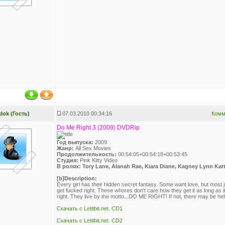
klok (Гость)
07.03.2010 00:34:16
Комм
Do Me Right 3 (2009) DVDRip
Год выпуска:
2009
Жанр:
All Sex Movies
Продолжительность:
00:54:05+00:54:18+00:53:45
Студия:
Pink Kitty Video
В ролях: Tory Lane, Alanah Rae, Kiara Diane, Kagney Lynn Kar
[b]Description:
Every girl has their hidden secret fantasy. Some want love, but most j
get fucked right. These whores don't care how they get it as long as i
right. They live by the motto...DO ME RIGHT! If not, there may be hel
Скачать с Letitbit.net. CD1
Скачать с Letitbit.net. CD2