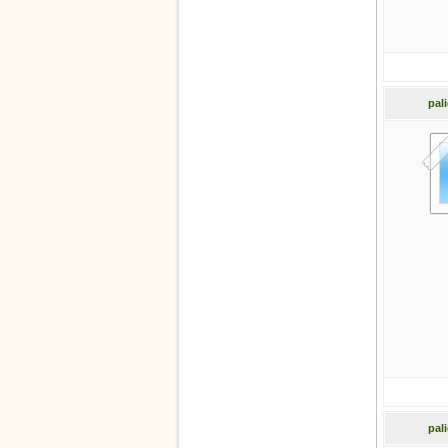
pal
pal