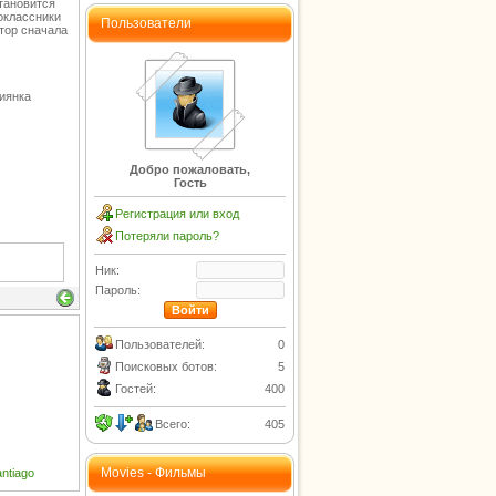
тановится
оклассники
Пользователи
ктор сначала
иянка
Добро пожаловать,
Гость
Регистрация или вход
Потеряли пароль?
Ник:
Пароль:
Пользователей:
0
Поисковых ботов:
5
Гостей:
400
Всего:
405
Movies - Фильмы
antiago