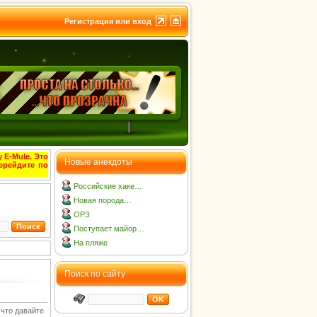
Регистрация или вход
 E-Mule. Это
Новые анекдоты
ерейдите по
Российские хаке…
Новая порода…
ОРЗ
Поступает майор…
На пляже
Поиск по сайту
 что давайте