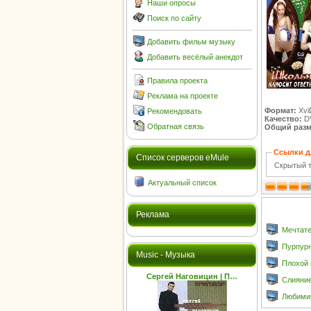
Наши опросы
Поиск по сайту
Добавить фильм музыку
Добавить весёлый анекдот
Правила проекта
Реклама на проекте
Формат:
Xvi
Рекомендовать
Качество:
D
Обратная связь
Общий разм
Ссылки д
Cписок серверов eMule
Скрытый т
Актуальный список
Реклама
Мечтате
Пурпурна
Music - Музыка
Плохой 
Сергей Наговицин | П…
Слияние
Любимица