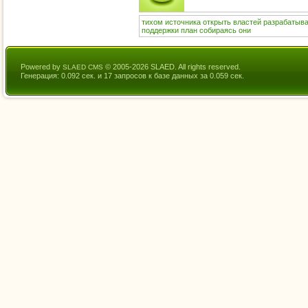
тихом
источника
открыть
властей
разрабатыв
поддержки
план
собираясь
они
Powered by
© 2005-2026 SLAED. All rights reserved.
SLAED CMS
Генерация: 0.092 сек. и 17 запросов к базе данных за 0.059 сек.