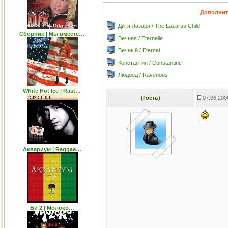
Дополнит
Дитя Лазаря / The Lazarus Child
Сборник | Мы вместе…
Вечная / Eternelle
Вечный / Eternal
Константин / Constantine
Людоед / Ravenous
White Hot Ice | Rast…
(Гость)
07.06.200
Аквариум | Reggae…
Би 2 | Молоко…