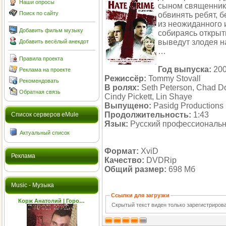
Наши опросы
сыном священника
Поиск по сайту
обвинять ребят, 
из неожиданного 
Добавить фильм музыку
собираясь открыт
выведут злодея н
Добавить весёлый анекдот
…
Правила проекта
Год выпуска:
20
Реклама на проекте
Режиссёр:
Tommy Stovall
Рекомендовать
В ролях:
Seth Peterson, Chad Do
Обратная связь
Cindy Pickett, Lin Shaye
Выпущено:
Pasidg Productions 
Продолжительность:
1:43
Cписок серверов eMule
Язык:
Русский профессиональ
Актуальный список
Формат:
XviD
Реклама
Качество:
DVDRip
Общий размер:
698 Мб
Music - Музыка
Ссылки для загрузки
Корж Анатолий | Горо…
Скрытый текст виден только зарегистриро