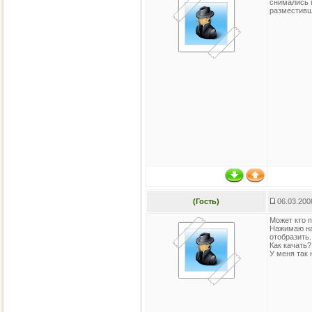
снимались 
разместив
(Гость)
06.03.200
Может кто п
Нажимаю на 
отобразить..
Как качать?
У меня так 