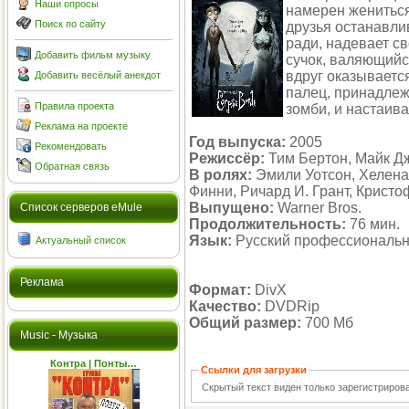
Наши опросы
намерен жениться
Поиск по сайту
друзья останавлив
ради, надевает с
Добавить фильм музыку
сучок, валяющийс
вдруг оказывается
Добавить весёлый анекдот
палец, принадлеж
Правила проекта
зомби, и настаива
Реклама на проекте
Год выпуска:
2005
Рекомендовать
Режиссёр:
Тим Бертон, Майк Д
Обратная связь
В ролях:
Эмили Уотсон, Хелена
Финни, Ричард И. Грант, Крист
Выпущено:
Warner Bros.
Cписок серверов eMule
Продолжительность:
76 мин.
Язык:
Русский профессиональ
Актуальный список
Реклама
Формат:
DivX
Качество:
DVDRip
Общий размер:
700 Мб
Music - Музыка
Контра | Понты…
Ссылки для загрузки
Скрытый текст виден только зарегистриро