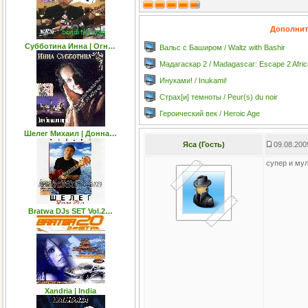
Дополнит
Субботина Инна | Огн…
Вальс с Баширом / Waltz with Bashir
Мадагаскар 2 / Madagascar: Escape 2 Afric
Инуками! / Inukami!
Страх[и] темноты / Peur(s) du noir
Героический век / Heroic Age
Шелег Михаил | Донна…
Яса (Гость)
09.08.200
супер и мул
Bratwa DJs SET Vol.2…
Xandria | India