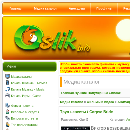
Главная
Медиа каталог
Анекдоты
Профиль
Рек
Чтобы начать скачивать фильмы и музыку с
Меню
специальная программа, которая позволя
следующей ссылке, чтобы скачать после
Медиа каталог
Медиа каталог
Качать Фильмы - Movies
Качать Музыку - Music
Главная
Лучшие
Популярные
Список
Качать Игры - Game
Медиа каталог
»
Фильмы и видео
»
Анима
Форум проекта
Труп невесты / Corpse Bride
Весёлые анекдоты
Вопросы и ответы
Разместил: KiborG
Категория:
А
Топ пользователи
Виктор возвращае