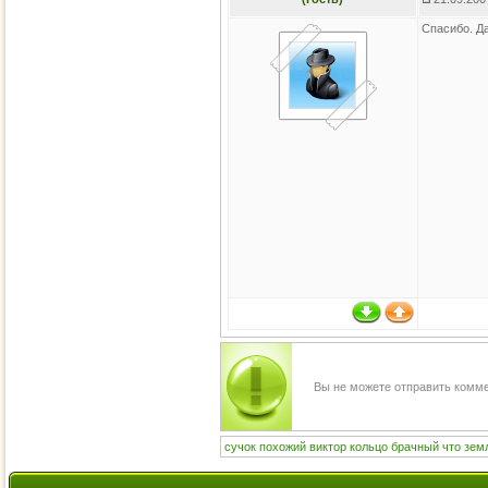
Спасибо. Д
Вы не можете отправить комм
сучок
похожий
виктор
кольцо
брачный
что
зем