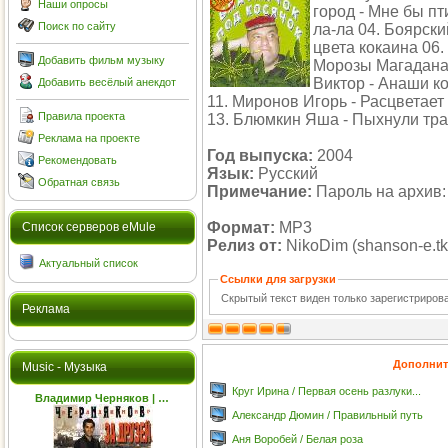
Наши опросы
город - Мне бы пт
Поиск по сайту
ла-ла 04. Боярски
цвета кокаина 06.
Добавить фильм музыку
Морозы Магадана 
Виктор - Анаши к
Добавить весёлый анекдот
11. Миронов Игорь - Расцветае
Правила проекта
13. Блюмкин Яша - Пыхнули тра
Реклама на проекте
Год выпуска:
2004
Рекомендовать
Язык:
Русский
Обратная связь
Примечание:
Пароль на архив:
Формат:
MP3
Cписок серверов eMule
Релиз от:
NikoDim (shanson-e.tk
Актуальный список
Ссылки для загрузки
Скрытый текст виден только зарегистриро
Реклама
Дополнит
Music - Музыка
Круг Ирина / Первая осень разлуки...
Владимир Черняков | …
Александр Дюмин / Правильный путь
Аня Воробей / Белая роза