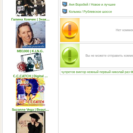
Аня Воробей / Новое и лучшее
Колыма / Рублевское шоссе
Галина Хомчик | Знак…
Нет коммен
MB1000 | K.I.N.G.
Вы не можете отправить комм
чупретов
виктор
нежный
первый
николай
раз
ti
C.C.CATCH | Digital …
Suzanne Vega | Beaut…