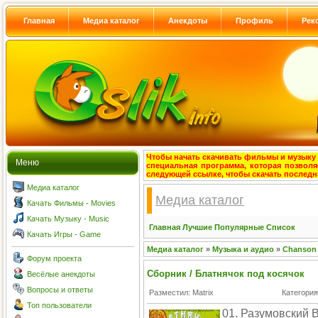
Главная
Медиа каталог
Анекдоты
Профиль
Рек
Чтобы начать скачивать фильмы и музыку с
Меню
специальная программа, которая позволя
следующей ссылке, чтобы скачать после
Медиа каталог
Медиа каталог
Качать Фильмы - Movies
Качать Музыку - Music
Главная
Лучшие
Популярные
Список
Качать Игры - Game
Медиа каталог
»
Музыка и аудио
»
Chanson
Форум проекта
Сборник / Блатнячок под косячок
Весёлые анекдоты
Вопросы и ответы
Разместил: Matrix
Категори
Топ пользователи
01. Разумовский 