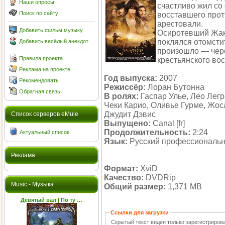
Наши опросы
счастливо жил со 
Поиск по сайту
восставшего прот
арестовали.
Добавить фильм музыку
Осиротевший Жаку
поклялся отомстит
Добавить весёлый анекдот
произошло — чере
Правила проекта
крестьянского во
Реклама на проекте
Год выпуска:
2007
Рекомендовать
Режиссёр:
Лоран Бутонна
Обратная связь
В ролях:
Гаспар Улье, Лео Легр
Чеки Карио, Оливье Гурме, Жос
Джудит Дэвис
Cписок серверов eMule
Выпущено:
Canal [fr]
Продолжительность:
2:24
Актуальный список
Язык:
Русский профессиональ
Реклама
Формат:
XviD
Качество:
DVDRip
Music - Музыка
Общий размер:
1,371 MB
Девятый вал | По ту …
Ссылки для загрузки
Скрытый текст виден только зарегистриро