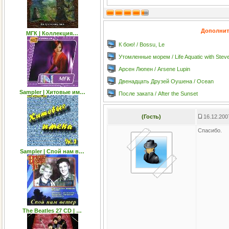
Дополнит
МГК | Коллекция…
К бою! / Bossu, Le
Утомленные морем / Life Aquatic with Stev
Арсен Люпен / Arsene Lupin
Двенадцать Друзей Оушена / Ocean
Sampler | Хитовые им…
После заката / After the Sunset
(Гость)
16.12.200
Спасибо.
Sampler | Спой нам в…
The Beatles 27 CD | …