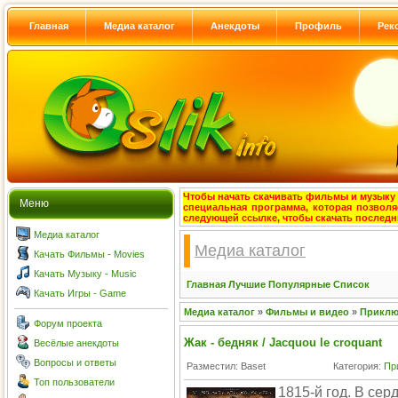
Главная
Медиа каталог
Анекдоты
Профиль
Рек
Чтобы начать скачивать фильмы и музыку с
Меню
специальная программа, которая позволя
следующей ссылке, чтобы скачать после
Медиа каталог
Медиа каталог
Качать Фильмы - Movies
Качать Музыку - Music
Главная
Лучшие
Популярные
Список
Качать Игры - Game
Медиа каталог
»
Фильмы и видео
»
Приклю
Форум проекта
Жак - бедняк / Jacquou le croquant
Весёлые анекдоты
Вопросы и ответы
Разместил: Baset
Категория:
Пр
Топ пользователи
1815-й год. В се