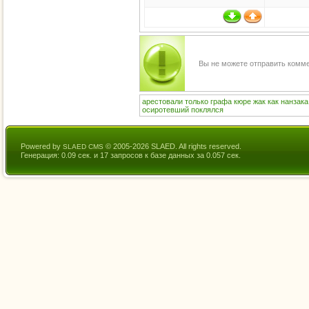
Вы не можете отправить комм
арестовали
только
графа
кюре
жак
как
нанзака
осиротевший
поклялся
Powered by
© 2005-2026 SLAED. All rights reserved.
SLAED CMS
Генерация: 0.09 сек. и 17 запросов к базе данных за 0.057 сек.