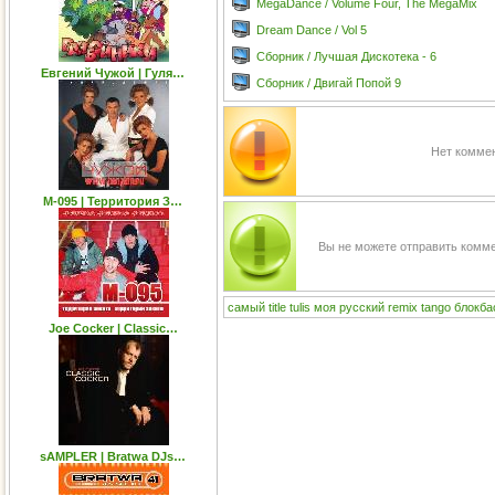
MegaDance / Volume Four, The MegaMix
Dream Dance / Vol 5
Сборник / Лучшая Дискотека - 6
Евгений Чужой | Гуля…
Сборник / Двигай Попой 9
Нет коммен
М-095 | Территория З…
Вы не можете отправить комм
самый
title
tulis
моя
русский
remix
tango
блокба
Joe Cocker | Classic…
sAMPLER | Bratwa DJs…