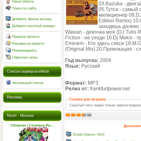
Наши опросы
03.Bazuka - двига
Поиск по сайту
05.Тутси - самый 
милиционер 08.DJ 
Добавить фильм музыку
Edition Remix) 10
заходишь далеко 
Добавить весёлый анекдот
Wawan - девочка моя (DJ Tulis 
Правила проекта
Fiction - не уходи 16.Dj Mekis -
Eminem - Кто здесь секси 18.M.O
Реклама на проекте
(Original Mix) 20.Провокация - 
Рекомендовать
Обратная связь
Год выпуска:
2004
Язык:
Русский
Cписок серверов eMule
Формат:
MP3
Актуальный список
Релиз от:
frankfurtpower.net
Реклама
Ссылки для загрузки
Скрытый текст виден только зарегистриро
Music - Музыка
Сборник | Соловьи-Ра…
Дополнит
Dream Dance / Vol.9