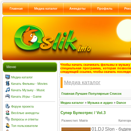
Главная
Медиа каталог
Анекдоты
Профиль
Рек
Чтобы начать скачивать фильмы и музыку с
Меню
специальная программа, которая позволя
следующей ссылке, чтобы скачать после
Медиа каталог
Медиа каталог
Качать Фильмы - Movies
Качать Музыку - Music
Главная
Лучшие
Популярные
Список
Качать Игры - Game
Медиа каталог
»
Музыка и аудио
»
Dance
Форум проекта
Супер Булкотряс / Vol.3
Весёлые анекдоты
Вопросы и ответы
Разместил: Matrix
Категор
Топ пользователи
01.DJ Slon - буде