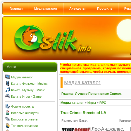
Главная
Медиа каталог
Анекдоты
Профиль
Рек
Чтобы начать скачивать фильмы и музыку с
Меню
специальная программа, которая позволя
следующей ссылке, чтобы скачать после
Медиа каталог
Медиа каталог
Качать Фильмы - Movies
Качать Музыку - Music
Главная
Лучшие
Популярные
Список
Качать Игры - Game
Медиа каталог
»
Игры
»
RPG
Форум проекта
True Crime: Streets of LA
Весёлые анекдоты
Вопросы и ответы
Разместил: Baset
Категор
Топ пользователи
Лос-Анджелес.