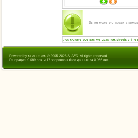
Вы не можете отправить комм
лос
километров
вас
методам
как
streets
crime
Powered by
© 2005-2026 SLAED. All rights reserved.
SLAED CMS
Генерация: 0.099 сек. и 17 запросов к базе данных за 0.066 сек.