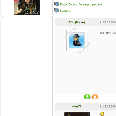
King's Bounty. Легенда о рыцаре
Fallout 3
ADV (Гость)
24.12.200
8м штук и ж
viktr76
11.12.200