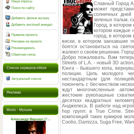
Наши опросы
Славный Город Ан
Поиск по сайту
может представи
солнечных дней 
Добавить фильм музыку
зеленых пальм, с
Город, в котором 
Добавить весёлый анекдот
котором каждые н
Правила проекта
город, в котором 
виски, в котором заехавшие 
Реклама на проекте
боятся остановиться на свето
Рекомендовать
жалеют о своём решении. Город,
Обратная связь
Добро пожаловать. Вам теперь
Streets of L.A. - новый 3D acti
Кэнга - бывшего копа, вернув
Cписок серверов eMule
полиции. Цель молодого че
нестандартным (для полицей
Актуальный список
покончить с бесчинством неско
ждут многочисленные автомо
Реклама
жестокие рукопашные схватк
десятках квадратных киломе
Анджелеса. В работе над игро
Music - Музыка
hop групп: в True Crime. Str
композиций таких кумиров моло
Александр Маршал | Г…
Coolio, Damizza, Suga Free, Warr