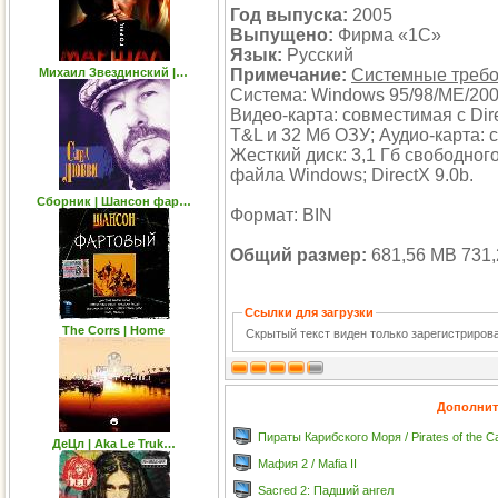
Год выпуска:
2005
Выпущено:
Фирма «1С»
Язык:
Русский
Михаил Звездинский |…
Примечание:
Системные треб
Система: Windows 95/98/ME/2000
Видео-карта: совместимая с Dir
T&L и 32 Мб ОЗУ; Аудио-карта: с
Жесткий диск: 3,1 Гб свободног
файла Windows; DirectX 9.0b.
Сборник | Шансон фар…
Формат: BIN
Общий размер:
681,56 MB 731,
Ссылки для загрузки
The Corrs | Home
Скрытый текст виден только зарегистриро
Дополнит
Пираты Карибского Моря / Pirates of the C
ДеЦл | Aka Le Truk…
Мафия 2 / Mafia II
Sacred 2: Падший ангел