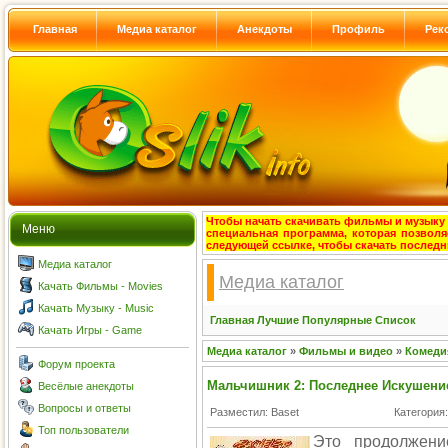
Главная
Медиа каталог
Анекдоты
Профиль
Рек
Чтобы начать скачивать фильмы и музыку с
Меню
специальная программа, которая позволя
следующей ссылке, чтобы скачать после
Медиа каталог
Медиа каталог
Качать Фильмы - Movies
Качать Музыку - Music
Главная
Лучшие
Популярные
Список
Качать Игры - Game
Медиа каталог
»
Фильмы и видео
»
Комеди
Форум проекта
Мальчишник 2: Последнее Искушение / 
Весёлые анекдоты
Вопросы и ответы
Разместил: Baset
Категория
Топ пользователи
Это продолжени