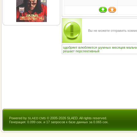
Вы не можете отправить комм
одобряет
влюбляется
шумных
месяцев
мальч
решает
перспективный
Powered by
© 2005-2026 SLAED. All rights reserved.
SLAED CMS
Генерация: 0.099 сек. и 17 запросов к базе данных за 0.065 сек.