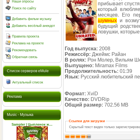
Наши опросы
прибывает спустя 
Поиск по сайту
который влюбляе
месяцев. Его пе
Добавить фильм музыку
шумных
и возмут
будущий родстве
Добавить весёлый анекдот
ловушки, которые 
Правила проекта
Реклама на проекте
Год выпуска:
2008
Рекомендовать
Режиссёр:
Джеймс Райан
Обратная связь
В ролях:
Рон Молер, Вильям Ш
Выпущено:
Miramax Films
Продолжительность:
01:39
Cписок серверов eMule
Язык:
Русский любительский п
Актуальный список
Формат:
XviD
Реклама
Качество:
DVDRip
Общий размер:
702.56 MB
Music - Музыка
Ссылки для загрузки
Sampler | Цыпленок ж…
Скрытый текст виден только зарегистриро