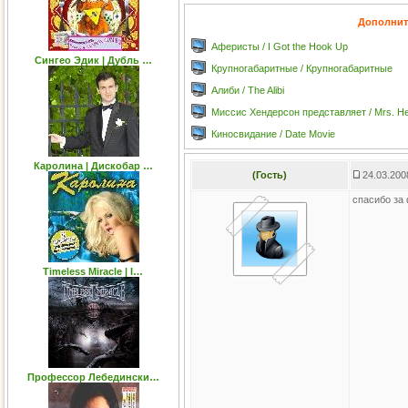
Дополнит
Аферисты / I Got the Hook Up
Сингео Эдик | Дубль …
Крупногабаритные / Крупногабаритные
Алиби / The Alibi
Миссис Хендерсон представляет / Mrs. H
Киносвидание / Date Movie
Каролина | Дискобар …
(Гость)
24.03.200
спасибо за
Timeless Miracle | I…
Профессор Лебедински…