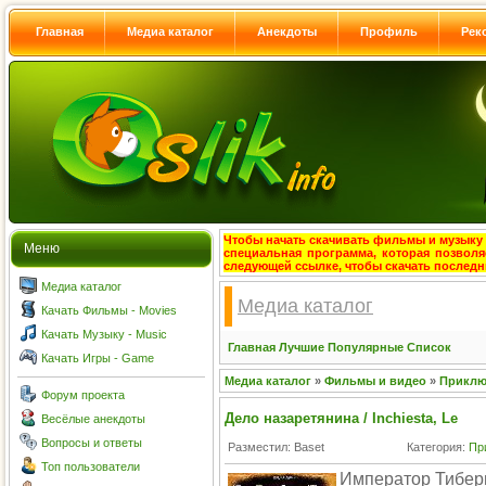
Главная
Медиа каталог
Анекдоты
Профиль
Рек
Чтобы начать скачивать фильмы и музыку с
Меню
специальная программа, которая позволя
следующей ссылке, чтобы скачать после
Медиа каталог
Медиа каталог
Качать Фильмы - Movies
Качать Музыку - Music
Главная
Лучшие
Популярные
Список
Качать Игры - Game
Медиа каталог
»
Фильмы и видео
»
Приклю
Форум проекта
Дело назаретянина / Inchiesta, Le
Весёлые анекдоты
Вопросы и ответы
Разместил: Baset
Категория:
Пр
Топ пользователи
Император Тибери