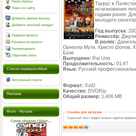
Наши опросы
Таурус в Палести
Поиск по сайту
исчезновения тел
годами ранее. Дл
Добавить фильм музыку
молодого сенато
Добавить весёлый анекдот
Год выпуска:
20
Правила проекта
Режиссёр:
Джули
В ролях:
Даниэль 
Реклама на проекте
Орнелла Мути, Христо Шопов, 
Рекомендовать
Базе
Обратная связь
Выпущено:
Rai Uno
Продолжительность:
01:47
Язык:
Русский профессиональ
Cписок серверов eMule
Актуальный список
Формат:
XviD
Качество:
DVDRip
Реклама
Общий размер:
1,406 MB
Music - Музыка
Ссылки для загрузки
Скрытый текст виден только зарегистриро
Супер сборник | Шанс…