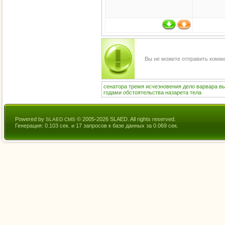
Вы не можете отправить комм
сенатора
тремя
исчезновения
дело
варвара
в
годами
обстоятельства
назарета
тела
Powered by
© 2005-2026 SLAED. All rights reserved.
SLAED CMS
Генерация: 0.103 сек. и 17 запросов к базе данных за 0.069 сек.