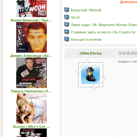
Дополнит
Беовульф / Beowulf
18-14
Ворон Вячеслав | Эше…
Лавка чудес / Mr. Magoriums Wonder Empo
Старикам здесь не место / No Country for
Бегущая по волнам
z3nka (Гость)
30.05.201
Дюмин Александр | Бу…
lungren v neo
Лариса Черникова | Л…
Scooter | Who's Got …