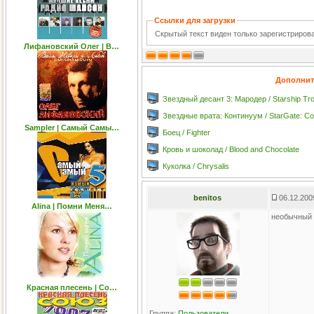
Ссылки для загрузки
Скрытый текст виден только зарегистриро
Лифановский Олег | В…
Дополнит
Звездный десант 3: Мародер / Starship Tr
Звездные врата: Континуум / StarGate: C
Sampler | Самый Самы…
Боец / Fighter
Кровь и шоколад / Blood and Chocolate
Куколка / Chrysalis
benitos
06.12.200
Alina | Помни Меня…
необычный 
Красная плесень | Со…
Группа:
Пользователи