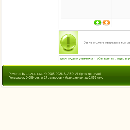
Вы не можете отправить комм
дают
индиго
учителям
чтобы
врачам
лидер
игр
Powered by
© 2005-2026 SLAED. All rights reserved.
SLAED CMS
Генерация: 0.089 сек. и 17 запросов к базе данных за 0.055 сек.