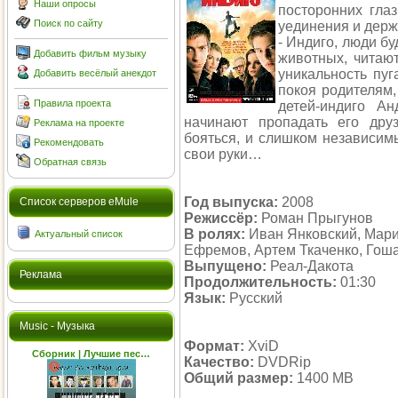
Наши опросы
посторонних гла
Поиск по сайту
уединения и держ
- Индиго, люди б
Добавить фильм музыку
животных, читаю
уникальность пуг
Добавить весёлый анекдот
покоя родителям,
Правила проекта
детей-индиго Ан
начинают пропадать его дру
Реклама на проекте
бояться, и слишком независимы
Рекомендовать
свои руки…
Обратная связь
Год выпуска:
2008
Cписок серверов eMule
Режиссёр:
Роман Прыгунов
В ролях:
Иван Янковский, Мари
Актуальный список
Ефремов, Артем Ткаченко, Гош
Выпущено:
Реал-Дакота
Реклама
Продолжительность:
01:30
Язык:
Русский
Music - Музыка
Формат:
XviD
Сборник | Лучшие пес…
Качество:
DVDRip
Общий размер:
1400 MB