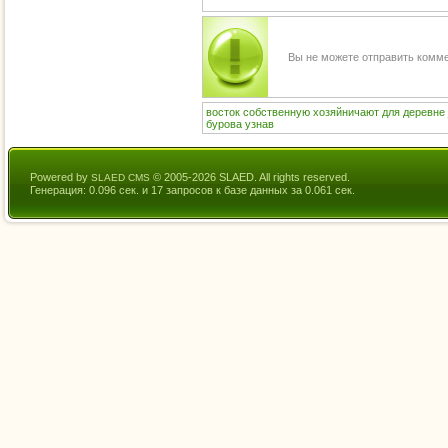
Вы не можете отправить комм
восток
собственную
хозяйничают
для
деревне
бурова
узнав
Powered by
© 2005-2026 SLAED. All rights reserved.
SLAED CMS
Генерация: 0.096 сек. и 17 запросов к базе данных за 0.061 сек.