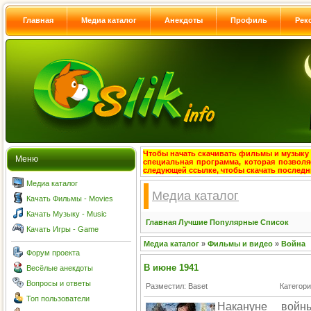
Главная
Медиа каталог
Анекдоты
Профиль
Рек
Чтобы начать скачивать фильмы и музыку с
Меню
специальная программа, которая позволя
следующей ссылке, чтобы скачать после
Медиа каталог
Медиа каталог
Качать Фильмы - Movies
Качать Музыку - Music
Главная
Лучшие
Популярные
Список
Качать Игры - Game
Медиа каталог
»
Фильмы и видео
»
Война
Форум проекта
В июне 1941
Весёлые анекдоты
Вопросы и ответы
Разместил: Baset
Категор
Топ пользователи
Накануне войн