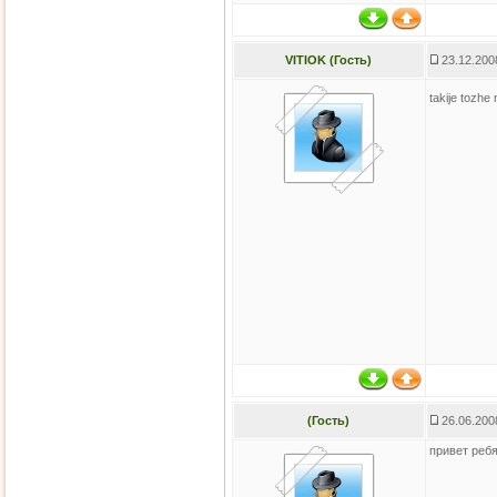
VITIOK (Гость)
23.12.200
takije tozhe
(Гость)
26.06.200
привет ребя