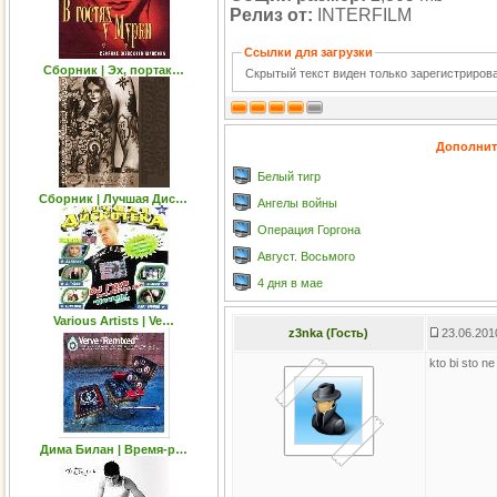
Релиз от:
INTERFILM
Ссылки для загрузки
Сборник | Эх, портак…
Скрытый текст виден только зарегистриро
Дополнит
Белый тигр
Сборник | Лучшая Дис…
Ангелы войны
Операция Горгона
Август. Восьмого
4 дня в мае
Various Artists | Ve…
z3nka (Гость)
23.06.201
kto bi sto ne
Дима Билан | Время-р…