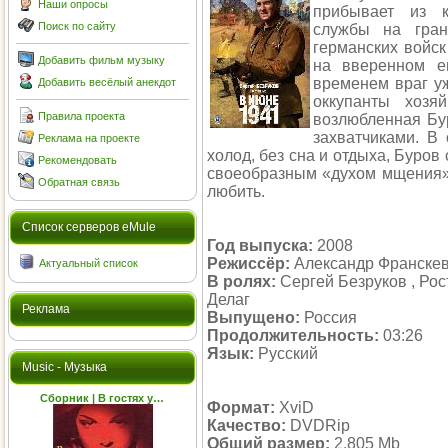
Наши опросы
прибывает из к
Поиск по сайту
службы на гра
германских войск
Добавить фильм музыку
на вверенном ем
временем враг уж
Добавить весёлый анекдот
оккупанты хозя
Правила проекта
возлюбленная Бу
захватчиками. В 
Реклама на проекте
холод, без сна и отдыха, Буров
Рекомендовать
своеобразным «духом мщения» 
Обратная связь
любить.
Cписок серверов eMule
Год выпуска:
2008
Режиссёр:
Александр Франске
Актуальный список
В ролях:
Сергей Безруков , Рос
Делаг
Реклама
Выпущено:
Россия
Продолжительность:
03:26
Язык:
Русский
Music - Музыка
Cборник | В гостях у…
Формат:
XviD
Качество:
DVDRip
Общий размер:
2,805 Mb