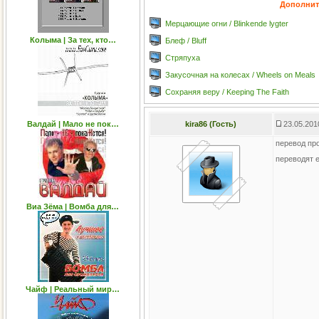
Дополнит
Мерцающие огни / Blinkende lygter
Колыма | За тех, кто…
Блеф / Bluff
Стряпуха
Закусочная на колесах / Wheels on Meals
Сохраняя веру / Keeping The Faith
Валдай | Мало не пок…
kira86 (Гость)
23.05.201
перевод про
переводят 
Виа Зёма | Вомба для…
Чайф | Реальный мир…