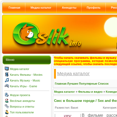
Главная
Медиа каталог
Анекдоты
Профиль
Рек
Чтобы начать скачивать фильмы и музыку с
Меню
специальная программа, которая позволя
следующей ссылке, чтобы скачать после
Медиа каталог
Медиа каталог
Качать Фильмы - Movies
Качать Музыку - Music
Главная
Лучшие
Популярные
Список
Качать Игры - Game
Медиа каталог
»
Фильмы и видео
»
Комеди
Форум проекта
Секс в большом городе / Sex and the 
Весёлые анекдоты
Вопросы и ответы
Разместил: Baset
Категория
Топ пользователи
В фильме расск