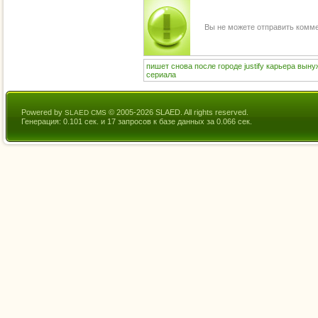
Вы не можете отправить комм
пишет
снова
после
городе
justify
карьера
выну
сериала
Powered by
© 2005-2026 SLAED. All rights reserved.
SLAED CMS
Генерация: 0.101 сек. и 17 запросов к базе данных за 0.066 сек.