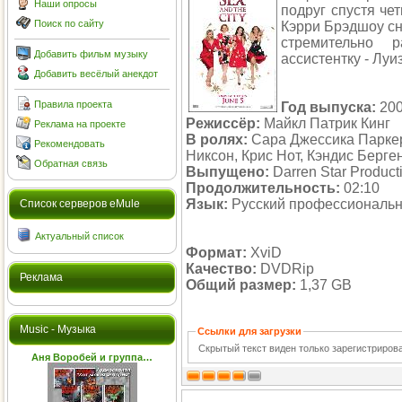
Наши опросы
подруг спустя че
Поиск по сайту
Кэрри Брэдшоу сн
стремительно 
Добавить фильм музыку
ассистентку - Луиз
Добавить весёлый анекдот
Правила проекта
Год выпуска:
20
Режиссёр:
Майкл Патрик Кинг
Реклама на проекте
В ролях:
Сара Джессика Паркер
Рекомендовать
Никсон, Крис Нот, Кэндис Берг
Обратная связь
Выпущено:
Darren Star Product
Продолжительность:
02:10
Язык:
Русский профессиональ
Cписок серверов eMule
Актуальный список
Формат:
XviD
Качество:
DVDRip
Реклама
Общий размер:
1,37 GB
Music - Музыка
Ссылки для загрузки
Скрытый текст виден только зарегистриро
Аня Воробей и группа…