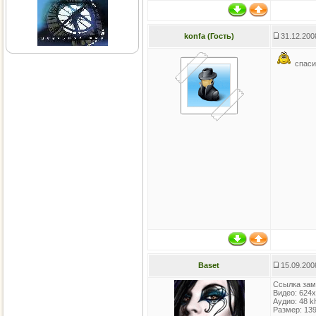
konfa (Гость)
31.12.200
спаси
Baset
15.09.200
Ссылка зам
Видео: 624x3
Аудио: 48 kH
Размер: 13