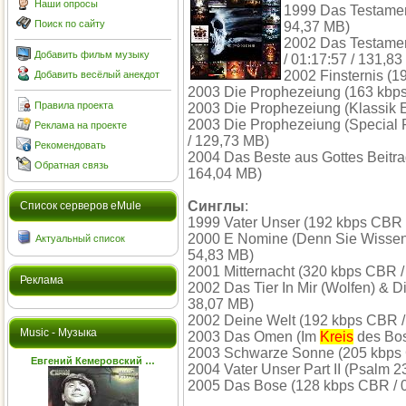
Наши опросы
1999 Das Testament
Поиск по сайту
94,37 MB)
2002 Das Testamen
Добавить фильм музыку
/ 01:17:57 / 131,8
2002 Finsternis (1
Добавить весёлый анекдот
2003 Die Prophezeiung (163 kbps
Правила проекта
2003 Die Prophezeiung (Klassik E
2003 Die Prophezeiung (Special 
Реклама на проекте
/ 129,73 MB)
Рекомендовать
2004 Das Beste aus Gottes Beitra
Обратная связь
164,04 MB)
Синглы
:
Cписок серверов eMule
1999 Vater Unser (192 kbps CBR /
2000 E Nomine (Denn Sie Wissen 
Актуальный список
54,83 MB)
2001 Mitternacht (320 kbps CBR /
Реклама
2002 Das Tier In Mir (Wolfen) & 
38,07 MB)
2002 Deine Welt (192 kbps CBR / 
Music - Музыка
2003 Das Omen (Im
Kreis
des Bos
2003 Schwarze Sonne (205 kbps C
Евгений Кемеровский …
2004 Vater Unser Part II (Psalm 2
2005 Das Bose (128 kbps CBR / 0