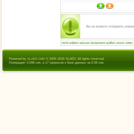
Вы не можете отправить комм
nicht
edition
wissen
testament
wolfen
unser
reiter
Powered by
© 2005-2026 SLAED. All rights reserved.
SLAED CMS
Генерация: 0.096 сек. и 17 запросов к базе данных за 0.06 сек.