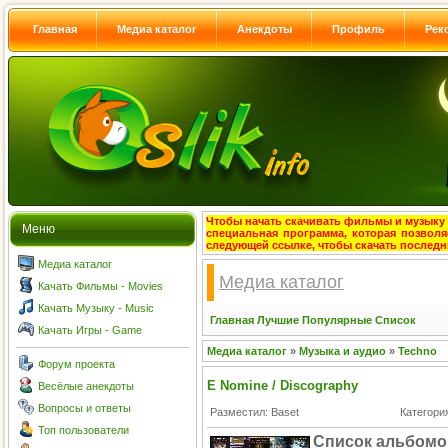
Главная
Медиа каталог
Анекдоты
Профиль
Рек
Чтобы начать скачивать фильмы и музыку с
Меню
специальная программа, которая позволя
следующей ссылке, чтобы скачать после
Медиа каталог
Медиа каталог
Качать Фильмы - Movies
Качать Музыку - Music
Главная
Лучшие
Популярные
Список
Качать Игры - Game
Медиа каталог
»
Музыка и аудио
»
Techno
Форум проекта
E Nomine / Discography
Весёлые анекдоты
Вопросы и ответы
Разместил: Baset
Категори
Топ пользователи
Список альбомо