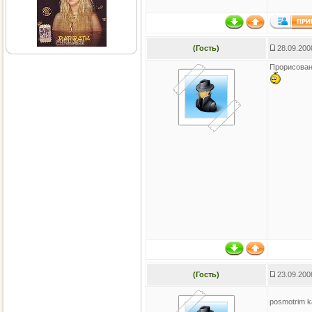
(Гость)
28.09.200
Прорисовано
(Гость)
23.09.200
posmotrim ka