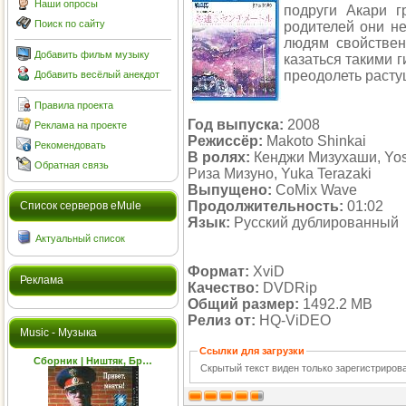
Наши опросы
подруги Акари г
Поиск по сайту
родителей они не
людям свойствен
Добавить фильм музыку
казаться такими 
преодолеть расту
Добавить весёлый анекдот
Правила проекта
Год выпуска:
2008
Реклама на проекте
Режиссёр:
Makoto Shinkai
Рекомендовать
В ролях:
Кенджи Мизухаши, Yos
Обратная связь
Риза Мизуно, Yuka Terazaki
Выпущено:
CoMix Wave
Продолжительность:
01:02
Cписок серверов eMule
Язык:
Русский дублированный
Актуальный список
Формат:
XviD
Реклама
Качество:
DVDRip
Общий размер:
1492.2 MB
Релиз от:
HQ-ViDEO
Music - Музыка
Ссылки для загрузки
Сборник | Ништяк, Бр…
Скрытый текст виден только зарегистриро