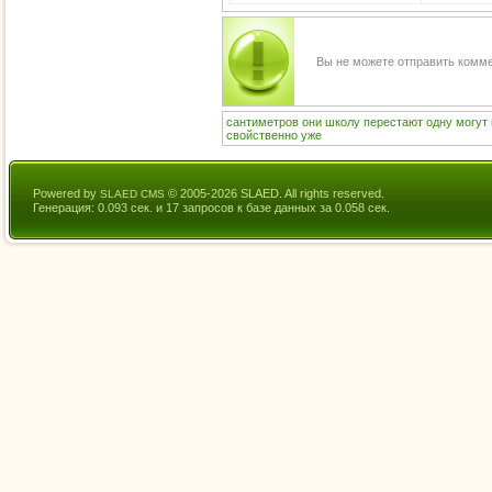
Вы не можете отправить комм
сантиметров
они
школу
перестают
одну
могут
свойственно
уже
Powered by
© 2005-2026 SLAED. All rights reserved.
SLAED CMS
Генерация: 0.093 сек. и 17 запросов к базе данных за 0.058 сек.