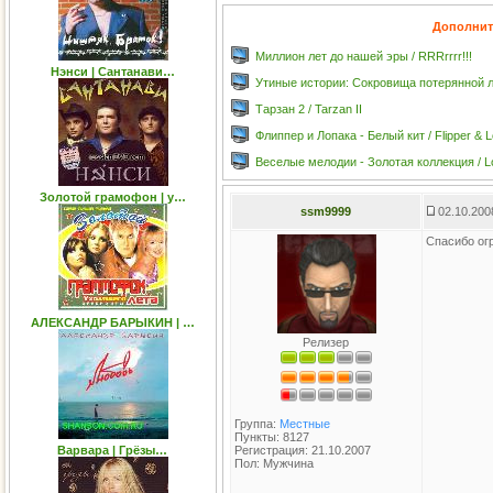
Дополнит
Миллион лет до нашей эры / RRRrrrr!!!
Нэнси | Сантанави…
Утиные истории: Сокровища потерянной лам
Тарзан 2 / Tarzan II
Флиппер и Лопака - Белый кит / Flipper & 
Веселые мелодии - Золотая коллекция / Lo
Золотой грамофон | у…
ssm9999
02.10.200
Спасибо ог
АЛЕКСАНДР БАРЫКИН | …
Релизер
Группа:
Местные
Пункты: 8127
Варвара | Грёзы…
Регистрация: 21.10.2007
Пол: Мужчина