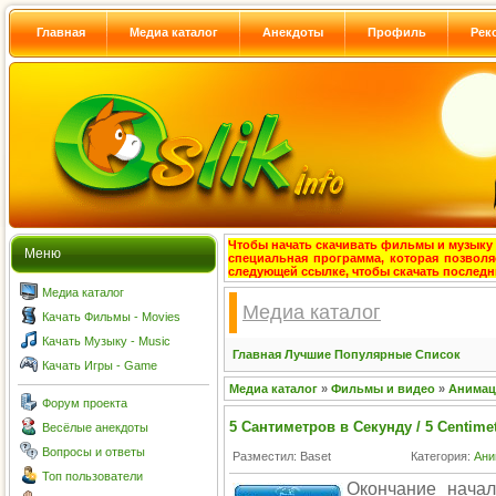
Главная
Медиа каталог
Анекдоты
Профиль
Рек
Чтобы начать скачивать фильмы и музыку с
Меню
специальная программа, которая позволя
следующей ссылке, чтобы скачать после
Медиа каталог
Медиа каталог
Качать Фильмы - Movies
Качать Музыку - Music
Главная
Лучшие
Популярные
Список
Качать Игры - Game
Медиа каталог
»
Фильмы и видео
»
Анима
Форум проекта
5 Сантиметров в Секунду / 5 Centime
Весёлые анекдоты
Вопросы и ответы
Разместил: Baset
Категория:
Ан
Топ пользователи
Окончание начал