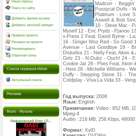
Наши опросы
Madcon - Beggin'
Поиск по сайту
Pussycat Dolls - 
Platinum - Love 
Добавить фильм музыку
Axwell & Bob Sinc
10 - Steve Mac - 
Добавить весёлый анекдот
Myself 12 - Eric Prydz - Pjanoo 1
Правила проекта
x-Press 2 Feat. David Byrne - La
16 - Ginger Woz Red - So Good 1
Реклама на проекте
Avenue - Last Goodbye 19 - Br
Рекомендовать
Disturbia 21 - Nelly Feat. Akon 
Обратная связь
Girlz 23 - N-Dubz - Ouch! 24 - E
Cookie Jar 26 - Plies Feat. Akon 
- Hero 28 - Michelle Williams - W
Cписок серверов eMule
Duffy - Stepping Stone 31 - T
Coldplay - Viva La Vida 33 - Ve
Актуальный список
Реклама
Год выпуска:
2008
Язык:
English
Примечание:
Video : 852 MB, 10
Music - Музыка
Mpeg-4
Audio : 216 MB, 256 Kbps, 48000
Лифановский Олег | П…
Формат:
XviD
Качество:
DVDRip