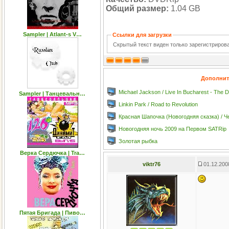
Общий размер:
1.04 GB
Sampler | Atlant-s V…
Ссылки для загрузки
Скрытый текст виден только зарегистриро
Дополнит
Michael Jackson / Live In Bucharest - The 
Sampler | Танцевальн…
Linkin Park / Road to Revolution
Красная Шапочка (Новогодняя сказка) / 
Новогодняя ночь 2009 на Первом SATRip
Золотая рыбка
Верка Сердючка | Tra…
viktr76
01.12.200
Пятая Бригада | Пиво…