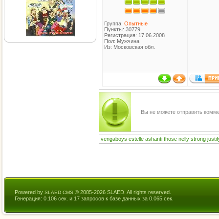
Группа:
Опытные
Пункты: 30779
Регистрация: 17.06.2008
Пол: Мужчина
Из: Московская обл.
Вы не можете отправить комм
vengaboys
estelle
ashanti
those
nelly
strong
justif
Powered by
© 2005-2026 SLAED. All rights reserved.
SLAED CMS
Генерация: 0.106 сек. и 17 запросов к базе данных за 0.065 сек.