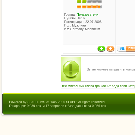
Группа:
Пользователи
Пункты: 1616
Регистрация: 22.07.2006
Пол: Мужчина
Из: Germany-Mannheim
Вы не можете отправить комм
title
михальчик
слава
гра
клинит
вода
тебя
кото
Powered by
© 2005-2026 SLAED. All rights reserved.
SLAED CMS
Генерация: 0.089 сек. и 17 запросов к базе данных за 0.056 сек.