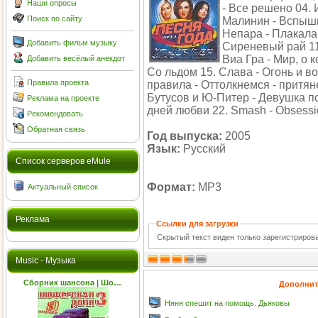
Наши опросы
- Все решено 04. 
Поиск по сайту
Малинин - Вспышк
Непара - Плакала 0
Добавить фильм музыку
Сиреневый рай 11.
Виа Гра - Мир, о 
Добавить весёлый анекдот
Со льдом 15. Слава - Огонь и во
Правила проекта
правила - Оттолкнемся - притян
Бутусов и Ю-Питер - Девушка по 
Реклама на проекте
дней любви 22. Smash - Obsessi
Рекомендовать
Обратная связь
Год выпуска:
2005
Язык:
Русский
Cписок серверов eMule
Формат:
MP3
Актуальный список
Реклама
Ссылки для загрузки
Скрытый текст виден только зарегистриро
Music - Музыка
Сборник шансона | Шо…
Дополнит
Няня спешит на помощь. Дьяковы