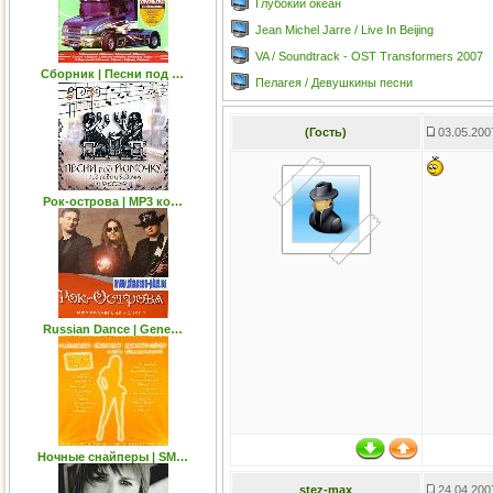
Глубокий океан
Jean Michel Jarre / Live In Beijing
VA / Soundtrack - OST Transformers 2007
Сборник | Песни под …
Пелагея / Девушкины песни
(Гость)
03.05.200
Рок-острова | MP3 ко…
Russian Dance | Gene…
Ночные снайперы | SM…
stez-max
24.04.200