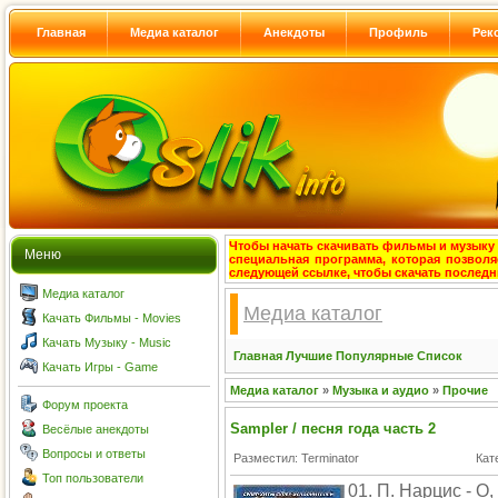
Главная
Медиа каталог
Анекдоты
Профиль
Рек
Чтобы начать скачивать фильмы и музыку с
Меню
специальная программа, которая позволя
следующей ссылке, чтобы скачать после
Медиа каталог
Медиа каталог
Качать Фильмы - Movies
Качать Музыку - Music
Главная
Лучшие
Популярные
Список
Качать Игры - Game
Медиа каталог
»
Музыка и аудио
»
Прочие
Форум проекта
Sampler / песня года часть 2
Весёлые анекдоты
Вопросы и ответы
Разместил: Terminator
Кат
Топ пользователи
01. П. Нарцис - О