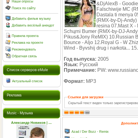
Наши опросы
&DjAlexB - Goodies
Поиск по сайту
Falschiwije MC (R
Dastala ti menya 
Добавить фильм музыку
(RMX-by-Dj-Andy) 
resina 07.Mast X -
Добавить весёлый анекдот
Schцrni Bumer (RMX-by-DJ-Andy)
Правила проекта
Pikus&Jony ReMIX) 10.Russian B
Bounce - Aljo 12.Royal G - W Zhi
Реклама на проекте
Wind - Byvshij drug i narkota... 1
Рекомендовать
Обратная связь
Год выпуска:
2005
Язык:
Русский
Примечание:
PW: www.russiancl
Cписок серверов eMule
Формат:
MP3
Актуальный список
Реклама
Ссылки для загрузки
Скрытый текст виден только зарегистриро
Music - Музыка
Александр Новиков | …
Дополнит
Azad / Der Bozz - Remix