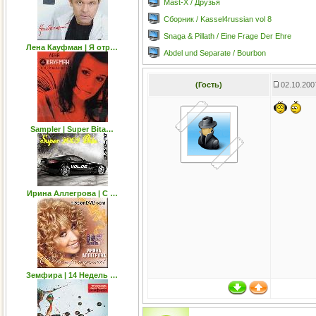
Mast-X / Друзья
Сборник / Kassel4russian vol 8
Snaga & Pillath / Eine Frage Der Ehre
Лена Кауфман | Я отр…
Abdel und Separate / Bourbon
(Гость)
02.10.200
Sampler | Super Bita…
Ирина Аллегрова | С …
Земфира | 14 Недель …