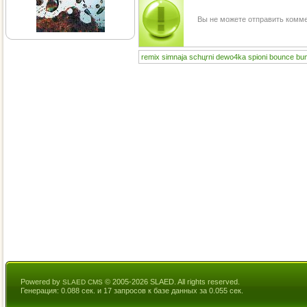
Вы не можете отправить комм
remix
simnaja
schцrni
dewo4ka
spioni
bounce
bu
Powered by
© 2005-2026 SLAED. All rights reserved.
SLAED CMS
Генерация: 0.088 сек. и 17 запросов к базе данных за 0.055 сек.