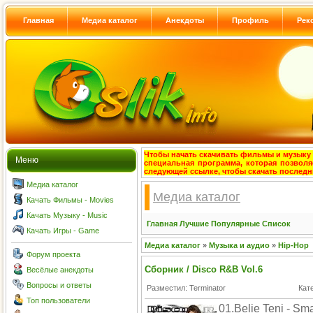
Главная
Медиа каталог
Анекдоты
Профиль
Рек
Чтобы начать скачивать фильмы и музыку с
Меню
специальная программа, которая позволя
следующей ссылке, чтобы скачать после
Медиа каталог
Медиа каталог
Качать Фильмы - Movies
Качать Музыку - Music
Главная
Лучшие
Популярные
Список
Качать Игры - Game
Медиа каталог
»
Музыка и аудио
»
Hip-Hop
Форум проекта
Сборник / Disco R&B Vol.6
Весёлые анекдоты
Вопросы и ответы
Разместил: Terminator
Кат
Топ пользователи
01.Belie Teni - Sm